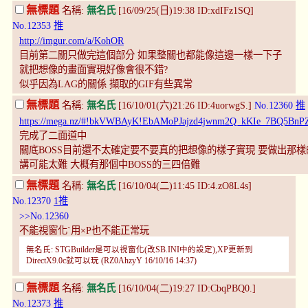
無標題
名稱:
無名氏
[16/09/25(日)19:38 ID:xdIFz1SQ]
No.12353
推
http://imgur.com/a/KohOR
目前第二關只做完這個部分 如果整關也都能像這邊一樣一下子
就把想像的畫面實現好像會很不錯?
似乎因為LAG的關係 擷取的GIF有些異常
無標題
名稱:
無名氏
[16/10/01(六)21:26 ID:4uorwgS.]
No.12360
推
https://mega.nz/#!bkVWBAyK!EbAMoPJajzd4jwnm2Q_kKIe_7BQ5
完成了二面道中
關底BOSS目前還不太確定要不要真的把想像的樣子實現 要做出那樣
講可能太難 大概有那個中BOSS的三四倍難
無標題
名稱:
無名氏
[16/10/04(二)11:45 ID:4.zO8L4s]
No.12370
1推
>>No.12360
不能視窗化`用×P也不能正常玩
無名氏: STGBuilder是可以視窗化(改SB.INI中的設定),XP更新到
DirectX9.0c就可以玩 (RZ0AhzyY 16/10/16 14:37)
無標題
名稱:
無名氏
[16/10/04(二)19:27 ID:CbqPBQ0.]
No.12373
推