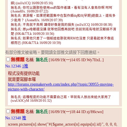
鎂) (nsI/u1CQ 16/09/20 05:16)
無名氏: 你可以跟那些使用rm的製作者講，看有沒有人會鳥你啊 呵呵
(Aome8Jx. 16/09/20 07:22)
無名氏: 資源喔，如果把範圍集中在製作類dq和ff(早期)遊戲上，還有多
少能用？ (Aome8Jx. 16/09/20 07:39)
無名氏: 不鳥就不鳥啊 講得好像是我的損失 (nsI/u1CQ 16/09/20 08:38)
無名氏: 原po啥都還沒講 就等他回應再說吧 目前到底有啥狀況都搞不清
楚 (HK4k77Lk 16/09/20 10:56)
無名氏: 如果他只差了一個紙娃娃那就用RM也沒差 只是看起來不像這
樣而已 (HK4k77Lk 16/09/20 10:59)
有部分推文被省略。要閱讀全部推文請按下回應連結。
無標題
名稱:
無名氏
[16/09/19(一)14:05 ID:Wy7IlxL.]
No.12346
1推
程式沒有提供功能
就是要寫腳本囉
http://forums.rpgmakerweb.com/index.php?/topic/30955-moving-
picture-with-character/
無名氏: 這種程度的功能不需要自己寫，早就有人放出來給大家用了
(wuUiOCyM 16/09/20 01:32)
無標題
名稱:
無名氏
[16/09/19(一)18:44 ID:zj/H6cwo]
No.12348
推
screen.pictures[n].show("#{$game_actors[n].equips[n].id}", 0, 0, 0,