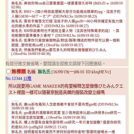
無名氏: 再說你用rm自己要重畫圖一樣要畫很久好咩 (BtDcZJ.w 16/09/19
02:06)
無名氏: RM1～2個小時就能理解大部分功能做出簡單的rpg，沒底子的
人摸GM30～60ㄒㄧㄜˇㄕˊ (DD3WKLSo 16/09/19 08:23)
無名氏: 靠背手機發文打錯 沒底子的人摸gm30～60小時你確定有能力做
出同樣水準的作品？ (DD3WKLSo 16/09/19 08:27)
無名氏: RM你說素材也不過就主要人物（沒其他特殊需求的話），其
他軟體你要準備多少素材？ (DD3WKLSo 16/09/19 08:32)
無名氏: 如果你只是放幾個物品/對話/路障/傳送的物件就可以算一個新
遊戲...那你就用rm吧 (.ObveF6o 16/09/19 08:37)
無名氏: 然後我們看原po要花多久的時間去慢慢磨到びたみん
(.ObveF6o 16/09/19 08:39)
有部分推文被省略。要閱讀全部推文請按下回應連結。
無標題
名稱:
無名氏
[16/09/19(一)06:01 ID:kIzqHEVc]
No.12344
11推
所以說要用GAME MAKEER的有要解釋怎麼做像びたみんクエ
スト裡面一樣可以隨著穿脫道具欄的服裝改變立繪嗎
……
無名氏: 連rm拆包看別人怎麼做都不會就不要肖想gm啦 (DD3WKLSo
16/09/19 08:34)
無名氏: gm是真的滿簡單的其實 至少我用起來比起rm快很多(rm研究一
年只知道怎麼加變數,, (.ObveF6o 16/09/19 08:36)
無名氏: 樓上你要有自覺你是特例 rm研究一年只會加變數? 還是你研究
的是RGSS (yzfBgSII 16/09/21 13:43)
無名氏: 說明書就有的東西不用特別說明你會吧?那跟吃飯喝水一樣