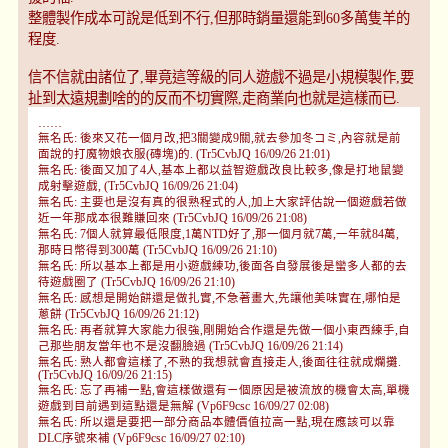
整體製作成本可說是低到不行,但那時銷量還能到60多萬隻羊的
程度.
信不信就由諸位了,畢竟這等級的同人遊戲不過是小規模製作,要
扯到太遠規劃啥的的反而不切實際,走商業向也就是這樣而已.
……
無名氏: 後來又花一個月改,把3關變成9關,就去參加冬コミ,內容就是前
面說的打魔物娘衣服(磚塊)的. (Tr5CvbJQ 16/09/26 21:01)
無名氏: 後面又加了4人,基本上都以益智遊戲改良比較多,像是打地鼠變
成射擊遊戲, (Tr5CvbJQ 16/09/26 21:04)
無名氏: 主要也是沒有真的很熟程式的人,加上大家評估說一個遊戲若做
近一年那成本很難賺回來 (Tr5CvbJQ 16/09/26 21:08)
無名氏: 7個人就算最低限度,1萬NTD好了,那一個月就7萬,一年就84萬,
那時日幣得到300萬 (Tr5CvbJQ 16/09/26 21:10)
無名氏: 所以基本上都是用小遊戲練功,後面各自發展後是蠻多人都的去
待遊戲圈了 (Tr5CvbJQ 16/09/26 21:10)
無名氏: 感想是開始餅還是做扎實,不急著畫大,先讓他美味實在,哪怕是
蔥餅 (Tr5CvbJQ 16/09/26 21:12)
無名氏: 再者就算大家能力很強,剛開始合作還是先做一個小東西練手,自
己那些朋友當年也不是沒翻臉過 (Tr5CvbJQ 16/09/26 21:14)
無名氏: 熟人都會這樣了,不熟的我想就會直接走人,後面往往就成爛攤.
(Tr5CvbJQ 16/09/26 21:15)
無名氏: 忘了再補一點,會這樣做還有ㄧ個原因是被流放的機會太高,單機
遊戲到目前遇到這點還是無解 (Vp6F9csc 16/09/27 02:08)
無名氏: 所以還是要把一部分商品本體價值拉高一點,現在應該可以靠
DLC序號來補 (Vp6F9csc 16/09/27 02:10)