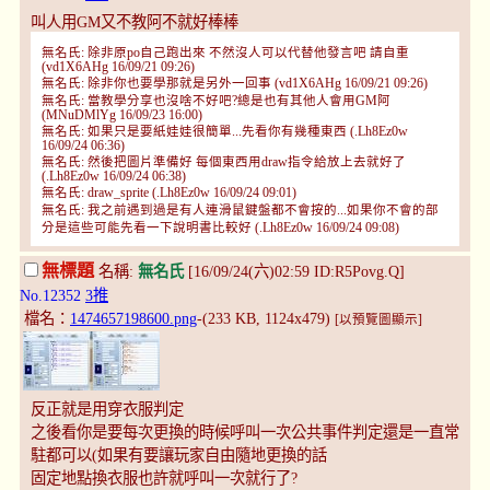
叫人用GM又不教阿不就好棒棒
無名氏: 除非原po自己跑出來 不然沒人可以代替他發言吧 請自重
(vd1X6AHg 16/09/21 09:26)
無名氏: 除非你也要學那就是另外一回事 (vd1X6AHg 16/09/21 09:26)
無名氏: 當教學分享也沒啥不好吧?總是也有其他人會用GM阿
(MNuDMlYg 16/09/23 16:00)
無名氏: 如果只是要紙娃娃很簡單...先看你有幾種東西 (.Lh8Ez0w
16/09/24 06:36)
無名氏: 然後把圖片準備好 每個東西用draw指令給放上去就好了
(.Lh8Ez0w 16/09/24 06:38)
無名氏: draw_sprite (.Lh8Ez0w 16/09/24 09:01)
無名氏: 我之前遇到過是有人連滑鼠鍵盤都不會按的...如果你不會的部
分是這些可能先看一下說明書比較好 (.Lh8Ez0w 16/09/24 09:08)
無標題
名稱:
無名氏
[16/09/24(六)02:59 ID:R5Povg.Q]
No.12352
3推
檔名：
1474657198600.png
-(233 KB, 1124x479)
[以預覽圖顯示]
反正就是用穿衣服判定
之後看你是要每次更換的時候呼叫一次公共事件判定還是一直常
駐都可以(如果有要讓玩家自由隨地更換的話
固定地點換衣服也許就呼叫一次就行了?