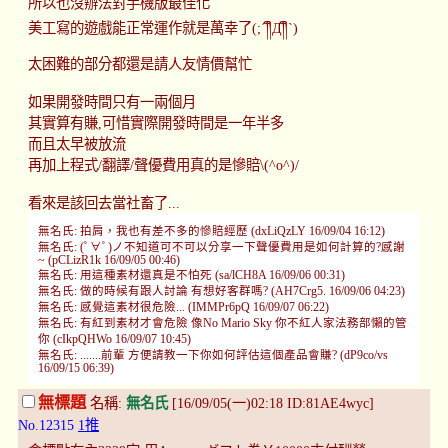
所以也沒辦法對手機版最佳化
美工寫的遊戲能正常運作就是萬幸了(;´༎ຶД༎ຶ`)
太困難的部分都還是請人友情價幫忙
如果開發時間只有一兩個月
其實算有賺,可惜實際開發時間是一年半多
而且太早被放流
再加上程式/翻譯/聲優費用真的是慘賠\(^o^)/
看來是該回去當社畜了...
無名氏: 拍肩，我也有差不多的慘賠經歷 (dxLiQzLY 16/09/04 16:12)
無名氏: (ﾟ∀ﾟ)ノ不知道可不可以分享一下聲優費用是如何計算的?感謝
~ (pCLizR1k 16/09/05 00:46)
無名氏: 用這種素材還真是不怕死 (sa/lCH8A 16/09/06 00:31)
無名氏: 做的時候有跟人討論 有想好客群嗎? (AH7Crg5. 16/09/06 04:23)
無名氏: 感覺這素材很危險... (IMMPr6pQ 16/09/07 06:22)
無名氏: 有紅到素材才會危險 像No Mario Sky 你不紅人家法務部懶的管
你 (cIkpQHWo 16/09/07 10:45)
無名氏: .......前輩 方便請教一下你如何評估這個產品會賺? (dP9co/vs
16/09/15 06:39)
無標題
名稱:
無名氏
[16/09/05(一)02:18 ID:81AE4wyc]
No.12315
1推