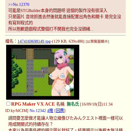
>>No.12370
可能是STGBuilder本身的問題吧 這個的製作沒有很深入
只是圖片.音效抓進去然後就能直接配置出角色和關卡 是完全沒
有寫到程式的
所以抱歉遊戲程式整個打不開我也完全沒頭緒...
檔名：
1474169698149.jpg
-(129 KB, 639x480)
[以預覽圖顯示]
RPG Maker VX ACE
名稱:
無名氏
[16/09/18(日)11:34
ID:ky/blCIM]
No.12342
4推
[
回應
]
請問要怎麼做才能讓人物立繪像びたみんクエスト裡面一樣可以
用成開關式的持續存在？
本來以為用事件裡的顯示圖片就好了，結果顯示以後根本無法移