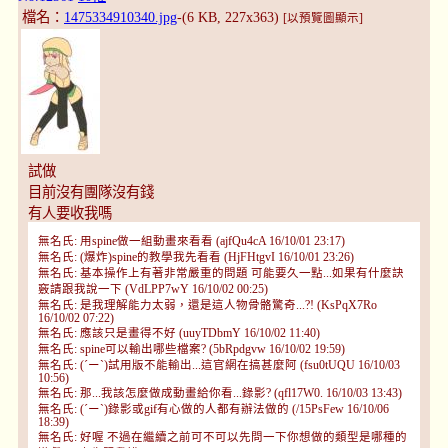
檔名：
1475334910340.jpg
-(6 KB, 227x363)
[以預覽圖顯示]
試做
目前沒有團隊沒有錢
有人要收我嗎
無名氏: 用spine做一組動畫來看看 (ajfQu4cA 16/10/01 23:17)
無名氏: (爆炸)spine的教學我先看看 (HjFHtgvI 16/10/01 23:26)
無名氏: 基本操作上有著非常嚴重的問題 可能要久一點...如果有什麼訣
竅請跟我說一下 (VdLPP7wY 16/10/02 00:25)
無名氏: 是我理解能力太弱，還是這人物骨骼驚奇...?! (KsPqX7Ro
16/10/02 07:22)
無名氏: 應該只是畫得不好 (uuyTDbmY 16/10/02 11:40)
無名氏: spine可以輸出哪些檔案? (5bRpdgvw 16/10/02 19:59)
無名氏: (´ー`)試用版不能輸出...這官網在搞甚麼阿 (fsu0tUQU 16/10/03
10:56)
無名氏: 那...我該怎麼做成動畫給你看...錄影? (qfl17W0. 16/10/03 13:43)
無名氏: (´ー`)錄影或gif有心做的人都有辦法做的 (/15PsFew 16/10/06
18:39)
無名氏: 好喔 不過在繼續之前可不可以先問一下你想做的類型是哪種的