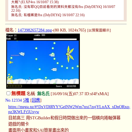
大概? (El.XP4vs 16/10/07 15:38)
無名氏: 沒有耶QQ目前看到的資料夾都沒有fbx (DdyDEYiQ 16/10/07
22:16)
無名氏: 有檔案是fbx (DdyDEYiQ 16/10/07 22:16)
檔名：
1473982657284.png
-(80 KB, 1024x765)
[以預覽圖顯示]
無標題
名稱:
無名氏
[16/09/16(五)07:37 ID:sf4FxMiA]
No.12334
5推
[
回應
]
https://mega.nz/#!DxVDlRYY!GelNW2Wm7nxi7zojYLnAX_xDnORxq-
pz3KWLFt5Uxyw
目前高三 用STGBuilder和假日時間做出來的一個橫向捲軸彈幕
遊戲的關卡
畫面用小畫家和SAI簡單畫出來的