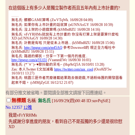
在這個版上有多少人是獨立製作者而且五年內有上市計畫的?
……
無名氏: 髒髒GAME算嗎 (ZwVTqWk. 16/09/28 04:09)
無名氏: 如果你有上市計畫的話就算 (nUNNAsGY 16/09/28 10:59)
無名氏: 沒上架的小遊戲算嗎 (kSMbd8ZU 16/09/28 14:16)
無名氏: vFrYRHMs就說有上市計畫的 你沒有打算上架是要算什麼啦
XD (nUNNAsGY 16/09/28 14:30)
無名氏: 計劃是有啦 只是從未上市過... (kSMbd8ZU 16/09/28 15:06)
無名氏:
http://imgur.com/a/m45AQ
參考Downwell的 現正全力嘔吐中
(kSMbd8ZU 16/09/28 15:11)
無名氏: 路過的鄉民，分享一下第一個月的進度..
http://imgur.com/a/1Ui51
(VzammEWc 16/09/30 16:01)
無名氏: (*´∀`)~♥那抖動的呆毛~ (Hqr9cQ5A 16/10/01 13:28)
Zax: 本人Twitter E文加減看
https://twitter.com/zax_cool
(Oco9ZF5w
16/10/11 13:27)
無名氏: 桃園三匪作者荒廢連載結果跑去做遊戲,不過粉絲團的開發圖看
起來不錯。 (cMMjZyGE 16/12/12 21:07)
有部分推文被省略。要閱讀全部推文請按下回應連結。
無標題
名稱:
無名氏
[16/09/29(四)00:48 ID:suvPqSiE]
No.12357
12推
我是vFrYRHMs
先感謝分享進度的朋友，看到自己不是孤獨的多少還是很欣慰
XD