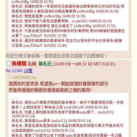
(vd9nA9Rg 16/09/28 16:59)
無名氏: 我講的研究一年是研究怎麼讓他做出簡單易用又好玩的作品 問
題是有經驗的人都知道用RM做這種事情 (vd9nA9Rg 16/09/28 16:59)
無名氏: 簡直是噩夢 (vd9nA9Rg 16/09/28 16:59)
無名氏: 那就不是只是有加變數啊幹... (/r.uzGHA 16/09/28 20:16)
無名氏: 啊後面就放棄啦 實在太痛苦了 (vd9nA9Rg 16/09/28 23:55)
無名氏: 只是自覺沒有辦法用RM做到好的東西吧 用RM做個好遊戲實在
太累了 (uuyTDbmY 16/10/02 12:39)
無名氏: 選別的軟體真的簡單很多 而且可以發布的平台也多很多(維護
又容易 (uuyTDbmY 16/10/02 12:40)
有部分推文被省略。要閱讀全部推文請按下回應連結。
無標題
名稱:
無名氏
[16/09/19(一)08:51 ID:MT132zCE]
No.12345
20推
>>DD3WKLSo
我猜你的意思是 希望原po一開始就做好最簡單的部分
然後再慢慢的模那些像是紙娃娃之類的東西?
……
無名氏: 還有rm只需要流程圖的基本概念，幾乎不需要寫程式碼，外掛
腳本？上網找就有了幹嘛自己寫 (wuUiOCyM 16/09/20 01:40)
無名氏: 你要上網找腳本那你為啥不乾脆用unity算了... (nsI/u1CQ
16/09/20 05:14)
無名氏: 資源還比rm更多 (nsI/u1CQ 16/09/20 05:14)
無名氏: 更甚至還有直接就是半成品的東西給你放圖片跟文字進去就可
以搞成遊戲的 (nsI/u1CQ 16/09/20 05:15)
無名氏: 喔對了你還可以省下40鎂 unity本身免費(除非你賣破一年20萬