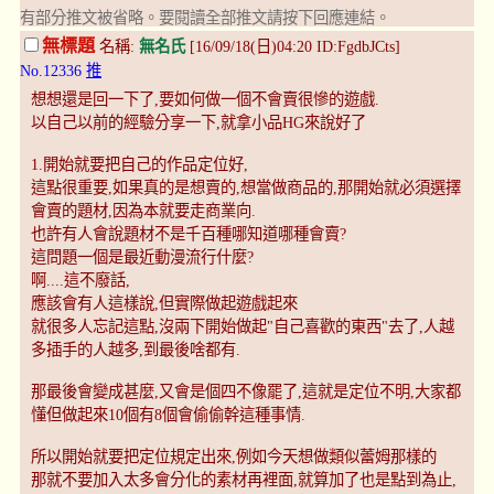
有部分推文被省略。要閱讀全部推文請按下回應連結。
無標題
名稱:
無名氏
[16/09/18(日)04:20 ID:FgdbJCts]
No.12336
推
想想還是回一下了,要如何做一個不會賣很慘的遊戲.
以自己以前的經驗分享一下,就拿小品HG來說好了
1.開始就要把自己的作品定位好,
這點很重要,如果真的是想賣的,想當做商品的,那開始就必須選擇
會賣的題材,因為本就要走商業向.
也許有人會說題材不是千百種哪知道哪種會賣?
這問題一個是最近動漫流行什麼?
啊....這不廢話,
應該會有人這樣說,但實際做起遊戲起來
就很多人忘記這點,沒兩下開始做起"自己喜歡的東西"去了,人越
多插手的人越多,到最後啥都有.
那最後會變成甚麼,又會是個四不像罷了,這就是定位不明,大家都
懂但做起來10個有8個會偷偷幹這種事情.
所以開始就要把定位規定出來,例如今天想做類似蕾姆那樣的
那就不要加入太多會分化的素材再裡面,就算加了也是點到為止,