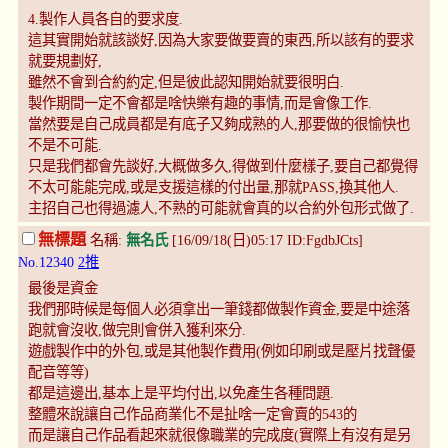
4.製作人員各自的要求度.
這其實開始就該談好,因為大家要做要賣的東西,所以該有的要求
就要規劃好,
雖然不會到合約約定,但是彼此認知開始就要很明白.
製作期間一定不會都是啥快樂有趣的事情,而是會像工作.
當然要是自己成員都是有底子又夠成熟的人,那要做的很愉快也
不是不可能.
只是我們都會先談好,大概做多久,得做到什麼樣子,要自己都覺得
不太可能能完成,或是支援這樣的付出量,那就PASS,換其他人.
主招自己也得過濾人,不熟的可能就會真的以合約外包形式做了.
無標題
名稱:
無名氏
[16/09/18(日)05:17 ID:FgdbJCts]
No.12340
2推
最後是資金
我們那時候是每個人必須拿出一筆錢都做製作資金,要是中途落
跑就會沒收,做完則會併入獲利來分.
遊戲製作中的外包,或是其他製作費用(例如印刷或是壓片找聲優
配音等等)
都是這邊出,基本上是平均付出,以免產生各種問題.
整體來說讓自己作品商業化不是扯啥一定會賣的543的
而是讓自己作品看起來就很像職業的完成度(實際上有沒有是另