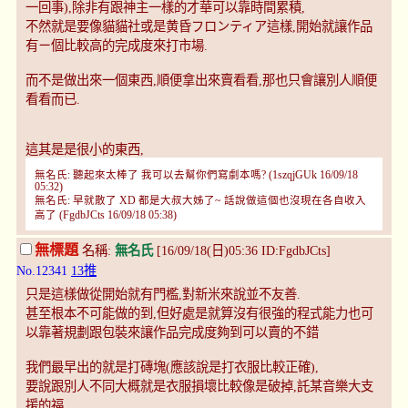
一回事),除非有跟神主一樣的才華可以靠時間累積,
不然就是要像貓貓社或是黄昏フロンティア這樣,開始就讓作品
有ㄧ個比較高的完成度來打市場.
而不是做出來一個東西,順便拿出來賣看看,那也只會讓別人順便
看看而已.
這其是是很小的東西,
無名氏: 聽起來太棒了 我可以去幫你們寫劇本嗎? (1szqjGUk 16/09/18
05:32)
無名氏: 早就散了 XD 都是大叔大姊了~ 話說做這個也沒現在各自收入
高了 (FgdbJCts 16/09/18 05:38)
無標題
名稱:
無名氏
[16/09/18(日)05:36 ID:FgdbJCts]
No.12341
13推
只是這樣做從開始就有門檻,對新米來說並不友善.
甚至根本不可能做的到,但好處是就算沒有很強的程式能力也可
以靠著規劃跟包裝來讓作品完成度夠到可以賣的不錯
我們最早出的就是打磚塊(應該說是打衣服比較正確),
要說跟別人不同大概就是衣服損壞比較像是破掉,託某音樂大支
援的福.