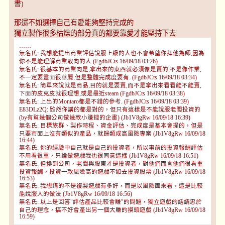
書)
那還不如選擇自己有愛能夠堅持完成的
獨立製作很多枯燥的部分真的都要靠愛才能堅持下去
……
無名氏: 我想能提出商業評估說服上級的人也不會希望你拜他為師,因為
你不是能理解商業取向的人 (FgdbJCts 16/09/18 03:26)
無名氏: 很基本的商業向是,拿出來的東西就必須像是賣的,不是像作業,
不一定要畫面很華麗,但是整體完成度要有. (FgdbJCts 16/09/18 03:34)
無名氏: 簡單來說就是商品,目的就是要賣,而不是拿出來看看能不能賣,
下面的皮克皮就很理想,或是最近steam (FgdbJCts 16/09/18 03:38)
無名氏: 上出的Montaro都是不錯的參考. (FgdbJCts 16/09/18 03:39)
E83DLz2Q: 雖然你講的都是對的，但只有這樣是不能說服老闆投資的
(by有幫幾個公司做幾款小賺錢的企畫) (Jb1V8gRw 16/09/18 16:39)
無名氏: 目標族群、製作時程、資金評估、完成度是基本會提的，但是
只要市面上沒有類似的產品，就歸類成高風險專案 (Jb1V8gRw 16/09/18
16:44)
無名氏: 你的經驗中自己就是自己的投資者，所以事前的投資報酬評估
不用看很重，只論做遊戲我也很同意這樣 (Jb1V8gRw 16/09/18 16:51)
無名氏: 但換到公司，老闆與股東才是投資者，對他們而言他們很看重
投資報酬，投資一款風險高的遊戲不如去投資股票 (Jb1V8gRw 16/09/18
16:53)
無名氏: 我想講的不是複製遊戲有多好，而是以風險面來看，這是比較
能說服人的做法 (Jb1V8gRw 16/09/18 16:56)
無名氏: 以上是回答"評估產品比較會賺"的問題，獨立遊戲的話請忠於
自己的理念，搞不好會產出另一個大賺的摸頭遊戲 (Jb1V8gRw 16/09/18
16:59)