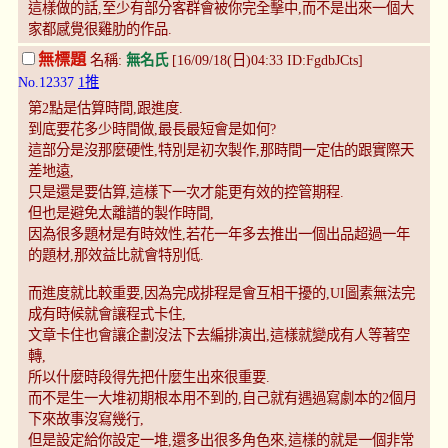
這樣做的話,至少有部分客群會被你完全擊中,而不是出來一個大
家都感覺很雞肋的作品.
無標題
名稱:
無名氏
[16/09/18(日)04:33 ID:FgdbJCts]
No.12337
1推
第2點是估算時間,跟進度.
到底要花多少時間做,最長最短會是如何?
這部分是沒那麼硬性,特別是初次製作,那時間一定估的跟實際天
差地遠,
只是還是要估算,這樣下一次才能更有效的控管期程.
但也是避免太離譜的製作時間,
因為很多題材是有時效性,若花一年多去推出一個出品超過一年
的題材,那效益比就會特別低.
而進度就比較重要,因為完成排程是會互相干擾的,UI圖素無法完
成有時候就會讓程式卡住,
文章卡住也會讓企劃沒法下去編排演出,這樣就變成有人等著空
轉,
所以什麼時段得先把什麼生出來很重要.
而不是生一大堆初期根本用不到的,自己就有遇過寫劇本的2個月
下來故事沒寫幾行,
但是設定給你設定一堆,還多出很多角色來,這樣的就是一個非常