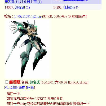
布將於 11 月 6 日上市 (1)
14357:
無標題 (1)
14292:
無標題 (4)
檔名：
1475251591452.jpg
-(97 KB, 580x768)
[以預覽圖顯示]
無標題
名稱:
無名氏
[16/10/01(六)00:06 ID:tRhUuHKc]
No.12359
10推
[
回應
]
請問一下
如果我的時間不多也沒有特別強的專長
想找一些unity或類似的軟體裡面的3d遊戲範例來修改一下