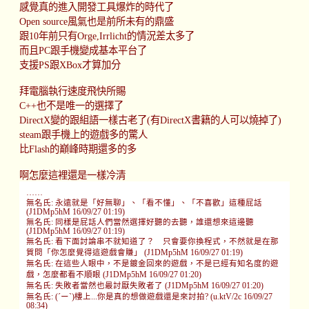
感覺真的進入開發工具爆炸的時代了
Open source風氣也是前所未有的鼎盛
跟10年前只有Orge,Irrlicht的情況差太多了
而且PC跟手機變成基本平台了
支援PS跟XBox才算加分
拜電腦執行速度飛快所賜
C++也不是唯一的選擇了
DirectX變的跟組語一樣古老了(有DirectX書籍的人可以燒掉了)
steam跟手機上的遊戲多的驚人
比Flash的巔峰時期還多的多
啊怎麼這裡還是一樣冷清
……
無名氏: 永遠就是「好無聊」、「看不懂」、「不喜歡」這種屁話
(J1DMp5hM 16/09/27 01:19)
無名氏: 同樣是屁話人們當然選擇好聽的去聽，誰還想來這邊聽
(J1DMp5hM 16/09/27 01:19)
無名氏: 看下面討論串不就知道了？ 只會要你換程式，不然就是在那
質問「你怎麼覺得這遊戲會賺」 (J1DMp5hM 16/09/27 01:19)
無名氏: 在這些人眼中，不是鍍金回來的遊戲，不是已經有知名度的遊
戲，怎麼都看不順眼 (J1DMp5hM 16/09/27 01:20)
無名氏: 失敗者當然也最討厭失敗者了 (J1DMp5hM 16/09/27 01:20)
無名氏: (´ー`)樓上...你是真的想做遊戲還是來討拍? (u.ktV/2c 16/09/27
08:34)