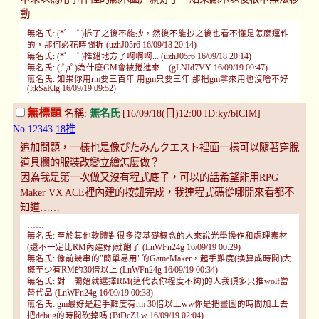
動
無名氏: (*ﾟーﾟ)拆了之後不能抄，然後不能抄之後也看不懂是怎麼運作
的，那何必花時間拆 (uzhJ05r6 16/09/18 20:14)
無名氏: (*ﾟーﾟ)推錯地方了啊啊啊... (uzhJ05r6 16/09/18 20:14)
無名氏: (;ﾟдﾟ)為什麼GM會被捲進來... (gLNId7VY 16/09/19 09:47)
無名氏: 如果你用rm要三百年 用gm只要三年 那把gm拿來用也沒啥不好
(ltkSaKlg 16/09/19 09:52)
無標題
名稱:
無名氏
[16/09/18(日)12:00 ID:ky/blCIM]
No.12343
18推
追加問題，一樣也是像びたみんクエスト裡面一樣可以隨著穿脫
道具欄的服裝改變立繪怎麼做？
因為我是第一次做又沒有程式底子，可以的話希望能用RPG
Maker VX ACE裡內建的按鈕完成，我連程式碼從哪開來看都不
知道……
……
無名氏: 至於其他軟體對很多沒基礎概念的人來說光學操作和處理素材
(還不一定比RM內建好)就飽了 (LnWFn24g 16/09/19 00:29)
無名氏: 像前幾串的"簡單易用"的GameMaker，起手難度(換算成時間)大
概至少有RM的30倍以上 (LnWFn24g 16/09/19 00:34)
無名氏: 對一開始就選擇RM(這代表你程度不夠)的人我頂多只推wolf當
替代品 (LnWFn24g 16/09/19 00:38)
無名氏: gm最好是起手難度有rm 30倍以上ww你是把畫圖的時間加上去
把debug的時間砍掉嗎 (BtDcZJ.w 16/09/19 02:04)