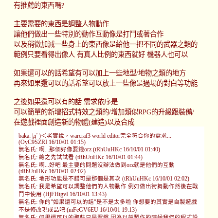
有推薦的東西嗎?
主要需要的東西是調整人物動作
讓他們做出一些特別的動作互動像是打鬥或著合作
以及稍微加減一些身上的東西像是給他一把不同的武器之類的
範例只要看得出像人 有真人比例的東西就好 機器人也可以
如果還可以的話希望有可以加上一些地型/地物之類的地方
再來如果還可以的話希望可以放上一些像是過場的對白等功能
之後如果還可以有的話 需求依序是
可以簡單的新增招式特效之類的/增加類似RPG的升級跟裝備/
在遊戲裡面創造新的物體(建造)以及合成
baka: |дﾟ)＜老實說，warcraf3 world editor完全符合你的需求...
(OyC9SZRI 16/10/01 01:15)
無名氏: 啊...那個好像要錢orz (tRhUuHKc 16/10/01 01:40)
無名氏: 總之先試試看 (tRhUuHKc 16/10/01 01:44)
無名氏: 啊...好吧 最主要的問題沒辦法做到orz就是他們的互動
(tRhUuHKc 16/10/01 02:02)
無名氏: 地形功能是不錯可是那個是其次 (tRhUuHKc 16/10/01 02:02)
無名氏: 我是希望可以調整他們的人物動作 例如做出街舞動作然後在戰
鬥中使用 (HjFHtgvI 16/10/01 13:43)
無名氏: 你的"如果還可以的話"是不是太多啦 你想要的其實是自製遊戲
不是修改現成品吧 (mFeGV6EU 16/10/01 19:13)
無名氏: 如果還可以的那些只是習慣 因為以前製作的時候我們的程式設