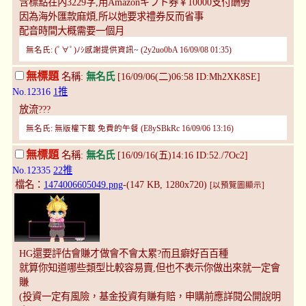
含標點在內3229字,用Amazonギフト券￥10000支付酬勞
因為海外匯款麻煩,所以她要求禮券反而省事
配音時間大概需要一個月
無名氏: (ﾟ∀ﾟ)ﾉｼ感謝提供資訊~ (2y2uo0bA 16/09/08 01:35)
無標題
名稱:
無名氏
[16/09/06(二)06:58 ID:Mh2XK8SE]
No.12316
1推
放流???
無名氏: 無版權下載 免費的午餐 (E8ySBkRc 16/09/06 13:16)
無標題
名稱:
無名氏
[16/09/16(五)14:16 ID:52./7Oc2]
No.12335
22推
檔名：
1474006605049.png
-(147 KB, 1280x720)
[以預覽圖顯示]
HG還要評估會賺才做會不會太累?而且癖好百百種
就算你知道哪些類型比較容易賣,但也不表示你做出來就一定會
賺
(投資一定有風險，基金投資有賺有賠，申購前應詳閱公開說明