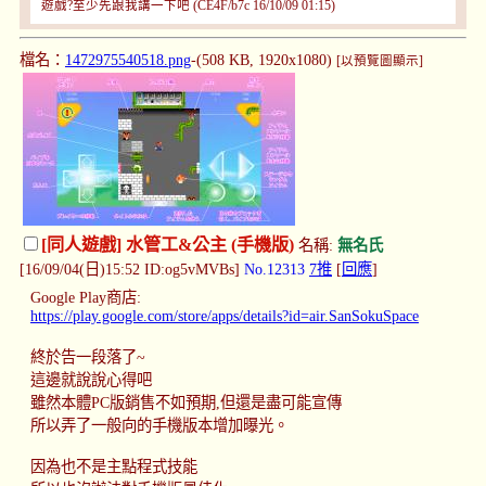
遊戲?至少先跟我講一下吧 (CE4F/b7c 16/10/09 01:15)
檔名：
1472975540518.png
-(508 KB, 1920x1080)
[以預覽圖顯示]
[同人遊戲] 水管工&公主 (手機版)
名稱:
無名氏
[16/09/04(日)15:52 ID:og5vMVBs]
No.12313
7推
[
回應
]
Google Play商店:
https://play.google.com/store/apps/details?id=air.SanSokuSpace
終於告一段落了~
這邊就說說心得吧
雖然本體PC版銷售不如預期,但還是盡可能宣傳
所以弄了一般向的手機版本增加曝光。
因為也不是主點程式技能