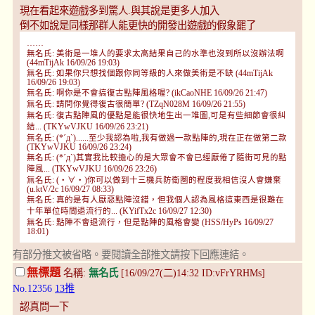
現在看起來遊戲多到驚人.與其說是更多人加入
倒不如說是同樣那群人能更快的開發出遊戲的假象罷了
……
無名氏: 美術是一堆人的要求太高結果自己的水準也沒到所以沒辦法啊
(44mTijAk 16/09/26 19:03)
無名氏: 如果你只想找個跟你同等級的人來做美術是不缺 (44mTijAk
16/09/26 19:03)
無名氏: 啊你是不會搞復古點陣風格喔? (ikCaoNHE 16/09/26 21:47)
無名氏: 請問你覺得復古很簡單? (TZqN028M 16/09/26 21:55)
無名氏: 復古點陣風的優點是能很快地生出一堆圖,可是有些細節會很糾
結... (TKYwVJKU 16/09/26 23:21)
無名氏: (*´д`)......至少我認為啦,我有做過一款點陣的,現在正在做第二款
(TKYwVJKU 16/09/26 23:24)
無名氏: (*´д`)其實我比較擔心的是大眾會不會已經厭倦了隨街可見的點
陣風... (TKYwVJKU 16/09/26 23:26)
無名氏: (・∀・)你可以做到十三機兵防衛圏的程度我相信沒人會嫌棄
(u.ktV/2c 16/09/27 08:33)
無名氏: 真的是有人厭惡點陣沒錯，但我個人認為風格這東西是很難在
十年單位時間退流行的... (KYifTx2c 16/09/27 12:30)
無名氏: 點陣不會退流行，但是點陣的風格會變 (HSS/HyPs 16/09/27
18:01)
有部分推文被省略。要閱讀全部推文請按下回應連結。
無標題
名稱:
無名氏
[16/09/27(二)14:32 ID:vFrYRHMs]
No.12356
13推
認真問一下