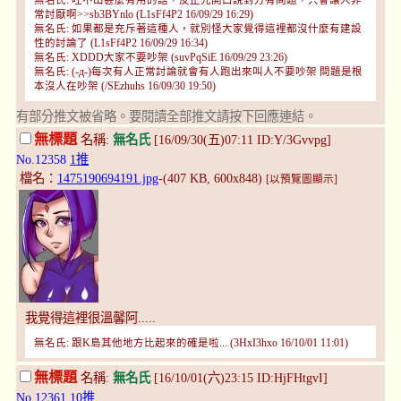
無名氏: 吐不出甚麼有用的話，反正先開口說對方有問題，只會讓人非
常討厭啊>>sb3BYnlo (L1sFf4P2 16/09/29 16:29)
無名氏: 如果都是充斥著這種人，就別怪大家覺得這裡都沒什麼有建設
性的討論了 (L1sFf4P2 16/09/29 16:34)
無名氏: XDDD大家不要吵架 (suvPqSiE 16/09/29 23:26)
無名氏: (-д-)每次有人正常討論就會有人跑出來叫人不要吵架 問題是根
本沒人在吵架 (/SEzhuhs 16/09/30 19:50)
有部分推文被省略。要閱讀全部推文請按下回應連結。
無標題
名稱:
無名氏
[16/09/30(五)07:11 ID:Y/3Gvvpg]
No.12358
1推
檔名：
1475190694191.jpg
-(407 KB, 600x848)
[以預覽圖顯示]
我覺得這裡很溫馨阿.....
無名氏: 跟K島其他地方比起來的確是啦... (3HxI3hxo 16/10/01 11:01)
無標題
名稱:
無名氏
[16/10/01(六)23:15 ID:HjFHtgvI]
No.12361
10推