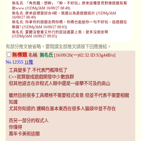
無名氏: 「角色騷，想幹」「幹，不好玩」原來這種意見對做遊戲有幫
助www (J1DMp5hM 16/09/27 08:49)
無名氏: 原來這裡是綜合4呢，我還以為是遊戲設計 (J1DMp5hM
16/09/27 08:49)
無名氏: 你拿你的遊戲去問你媽，你媽也能給你一句不好玩，這遊戲在
幹麻? (J1DMp5hM 16/09/27 09:03)
無名氏: 要聽沒營養又外行的屁話還要上島，是多沒朋友啊
(J1DMp5hM 16/09/27 09:05)
有部分推文被省略。要閱讀全部推文請按下回應連結。
無標題
名稱:
無名氏
[16/09/26(一)02:32 ID:S3g44B/o]
No.12355
11推
工具變多了.不代表門檻降低了
C++就算變成遊戲開發中少數族群
但其他語言在非程式人眼中還是一座攀不可及的高山
雖然目前很多工具標榜不需要程式背景.但並不代表不需要相關
知識
尤其你知道的.邏輯在基本東西在很多人腦袋中並不存在
而另一部分的程式人
你懂得
萬年卡美術這關