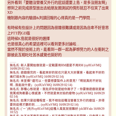
另外看到「要聽沒營養又外行的屁話還要上島，是多沒朋友啊」
想到之前完成原型放出去給朋友圈測試的情形就忍不住笑了出來
XD
機制跟內容的驗證&判讀回報的心得真的是一門學問......
有時候有些設計上的問題因為很雜很難講或是因為自卑不好意思
上PTT的GD版
這時候K島就是很好的選擇
也是很真心的希望這裡可以看到更多討論啦...
當然不限於技術上的，能看到一群一起為夢想努力的人在衝刺之
餘彼此互相吐吐苦水感覺也挺好的
……
無名氏: 新人要開始做就是一定戰要用RM還是不用RM (xy0UnVMQ
16/09/29 02:14)
無名氏: 遊戲做完的，看起來好的就也只是大大好厲害，看起來不好的
痛打弱水狗 (xy0UnVMQ 16/09/29 02:14)
無名氏: 來宣傳? 還可以，但要想要製作上的意見?「啊就真的不好玩
啊...我能說什麼」 (xy0UnVMQ 16/09/29 02:14)
無名氏: 那種心態就是，我批評你就是給你面子了，你要做遊戲就是被
我罵成狗都要心懷感激，不然就是來討拍的廢物 (xy0UnVMQ 16/09/29
02:14)
無名氏: 如果只是這種程度，我不相信這種沒營養又外行的廢話，非得
要到這裡才聽的到....... (xy0UnVMQ 16/09/29 02:14)
無名氏: (´ー`)充斥xy0UnVMQ這種人風氣就很難好 (sb3BYnlo 16/09/29
10:52)