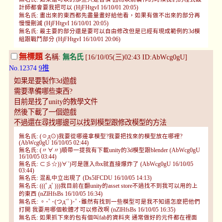
計師都會要我把可以 (HjFHtgvI 16/10/01 20:05)
無名氏: 畫出來的東西都先盡量畫好給他看，如果有做不出來的部分再
慢慢刪減 (HjFHtgvI 16/10/01 20:05)
無名氏: 最主要的部分還是要可以自由修改但是已經有現成範例的3d模
組跟戰鬥部分 (HjFHtgvI 16/10/01 20:06)
無標題
名稱:
無名氏
[16/10/05(三)02:43 ID:AbWcg0gU]
No.12374
9推
如果是要製作3d遊戲
需要準備哪些東西?
目前是找了unity的教學文件
然後下載了一個遊戲
不過還在尋找哪邊可以找到模型跟修改模型的方法
無名氏: (☉д⊙)我要從哪邊拿模型?我要把找來的模型放在哪裡?
(AbWcg0gU 16/10/05 02:44)
無名氏: (〃∀〃)順帶一提我有下載unity的3d模型跟blender (AbWcg0gU
16/10/05 03:44)
無名氏: ⊂彡☆))∀`)可是匯入fbx就直接爆炸了 (AbWcg0gU 16/10/05
03:44)
無名氏: 混亂中立出現了 (Ds5lFCDU 16/10/05 14:13)
無名氏: (((ﾟдﾟ)))我目前在翻unity的asset store不過找不到我可以用的上
的東西 (nZlHfsBs 16/10/05 16:34)
無名氏: 。･ﾟ･(つд`ﾟ)･ﾟ･雖然有找到一些模型可是我不知道怎麼把他們
打開 我要用哪個軟體才可以修改啊 (nZlHfsBs 16/10/05 16:35)
無名氏: 如果抓下來的包有個叫fab的資料夾 通常做好的元件都在裡面