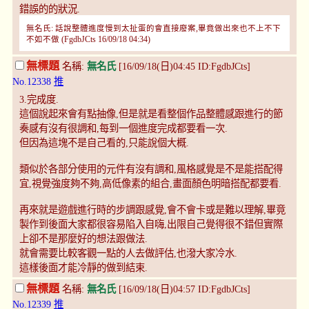
錯誤的的狀況.
無名氏: 話說整體進度慢到太扯蛋的會直接廢案,畢竟做出來也不上不下
不如不做 (FgdbJCts 16/09/18 04:34)
無標題
名稱:
無名氏
[16/09/18(日)04:45 ID:FgdbJCts]
No.12338
推
3.完成度.
這個說起來會有點抽像,但是就是看整個作品整體感跟進行的節
奏感有沒有很調和,每到一個進度完成都要看一次.
但因為這塊不是自己看的,只能說個大概.
類似於各部分使用的元件有沒有調和,風格感覺是不是能搭配得
宜,視覺強度夠不夠,高低像素的組合,畫面顏色明暗搭配都要看.
再來就是遊戲進行時的步調跟感覺,會不會卡或是難以理解,畢竟
製作到後面大家都很容易陷入自嗨,出限自己覺得很不錯但實際
上卻不是那麼好的想法跟做法.
就會需要比較客觀一點的人去做評估,也潑大家冷水.
這樣後面才能冷靜的做到結束.
無標題
名稱:
無名氏
[16/09/18(日)04:57 ID:FgdbJCts]
No.12339
推