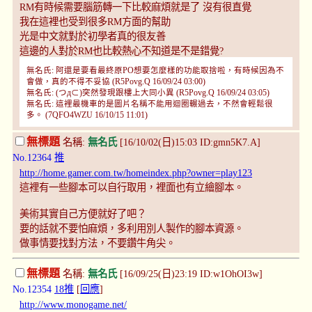
RM有時候需要腦筋轉一下比較麻煩就是了 沒有很直覺
我在這裡也受到很多RM方面的幫助
光是中文就對於初學者真的很友善
這邊的人對於RM也比較熱心不知道是不是錯覺?
無名氏: 阿還是要看最終原PO想要怎麼樣的功能取捨啦，有時候因為不
會做，真的不得不妥協 (R5Povg.Q 16/09/24 03:00)
無名氏: (つд⊂)突然發現跟樓上大同小異 (R5Povg.Q 16/09/24 03:05)
無名氏: 這裡最機車的是圖片名稱不能用迴圈輾過去，不然會輕鬆很
多。 (7QFO4WZU 16/10/15 11:01)
無標題
名稱:
無名氏
[16/10/02(日)15:03 ID:gmn5K7.A]
No.12364
推
http://home.gamer.com.tw/homeindex.php?owner=play123
這裡有一些腳本可以自行取用，裡面也有立繪腳本。
美術其實自己方便就好了吧？
要的話就不要怕麻煩，多利用別人製作的腳本資源。
做事情要找對方法，不要鑽牛角尖。
無標題
名稱:
無名氏
[16/09/25(日)23:19 ID:w1OhOI3w]
No.12354
18推
[
回應
]
http://www.monogame.net/