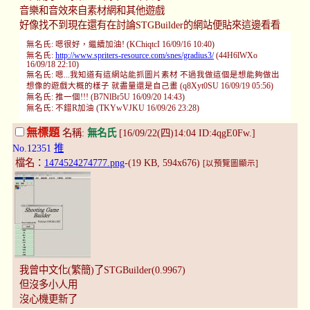
音樂和音效來自素材網和其他遊戲
好像找不到現在還有在討論STGBuilder的網站便貼來這邊看看
無名氏: 嗯很好，繼續加油! (KChiqtcI 16/09/16 10:40)
無名氏:
http://www.spriters-resource.com/snes/gradius3/
(44H6lWXo
16/09/18 22:10)
無名氏: 嗯...我知道有這網站能抓圖片素材 不過我做這個是想能夠做出
想像的遊戲大概的樣子 就盡量還是自己畫 (q8Xyt0SU 16/09/19 05:56)
無名氏: 推一個!!! (B7NlBr5U 16/09/20 14:43)
無名氏: 不錯R加油 (TKYwVJKU 16/09/26 23:28)
無標題
名稱:
無名氏
[16/09/22(四)14:04 ID:4qgE0Fw.]
No.12351
推
檔名：
1474524274777.png
-(19 KB, 594x676)
[以預覽圖顯示]
我曾中文化(繁簡)了STGBuilder(0.9967)
但沒多小人用
沒心機更新了