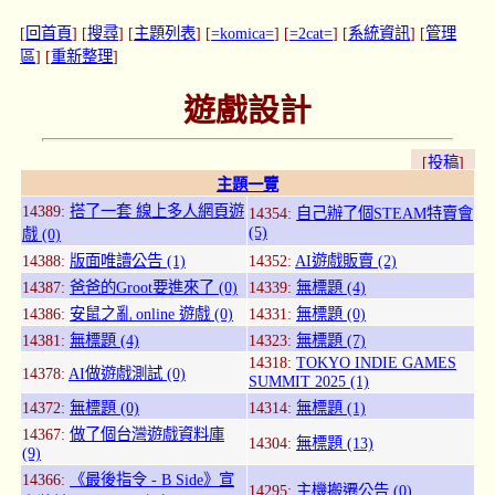
[
回首頁
] [
搜尋
] [
主題列表
] [
=komica=
] [
=2cat=
] [
系統資訊
] [
管理
區
] [
重新整理
]
遊戲設計
[
投稿
]
主題一覽
14389:
搭了一套 線上多人網頁遊
14354:
自己辦了個STEAM特賣會
(5)
戲 (0)
14388:
版面唯讀公告 (1)
14352:
AI遊戲販賣 (2)
14387:
爸爸的Groot要進來了 (0)
14339:
無標題 (4)
14386:
安鼠之亂 online 遊戲 (0)
14331:
無標題 (0)
14381:
無標題 (4)
14323:
無標題 (7)
14318:
TOKYO INDIE GAMES
14378:
AI做遊戲測試 (0)
SUMMIT 2025 (1)
14372:
無標題 (0)
14314:
無標題 (1)
14367:
做了個台灣遊戲資料庫
14304:
無標題 (13)
(9)
14366:
《最後指令 - B Side》宣
14295:
主機搬遷公告 (0)