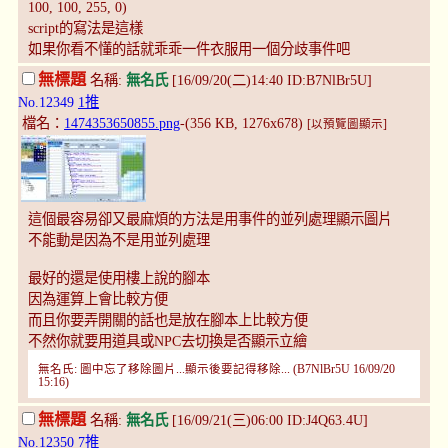
100, 100, 255, 0)
script的寫法是這樣
如果你看不懂的話就乖乖一件衣服用一個分歧事件吧
無標題
名稱:
無名氏
[16/09/20(二)14:40 ID:B7NlBr5U]
No.12349
1推
檔名：
1474353650855.png
-(356 KB, 1276x678)
[以預覽圖顯示]
這個最容易卻又最麻煩的方法是用事件的並列處理顯示圖片
不能動是因為不是用並列處理
最好的還是使用樓上說的腳本
因為運算上會比較方便
而且你要弄開關的話也是放在腳本上比較方便
不然你就要用道具或NPC去切換是否顯示立繪
無名氏: 圖中忘了移除圖片...顯示後要記得移除... (B7NlBr5U 16/09/20
15:16)
無標題
名稱:
無名氏
[16/09/21(三)06:00 ID:J4Q63.4U]
No.12350
7推