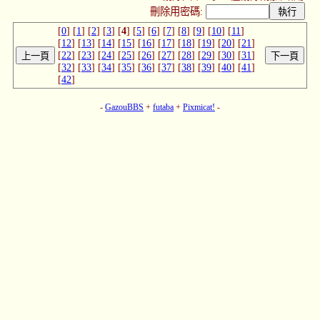
刪除用密碼:
[
0
] [
1
] [
2
] [
3
] [
4
] [
5
] [
6
] [
7
] [
8
] [
9
] [
10
] [
11
]
[
12
] [
13
] [
14
] [
15
] [
16
] [
17
] [
18
] [
19
] [
20
] [
21
]
[
22
] [
23
] [
24
] [
25
] [
26
] [
27
] [
28
] [
29
] [
30
] [
31
]
[
32
] [
33
] [
34
] [
35
] [
36
] [
37
] [
38
] [
39
] [
40
] [
41
]
[
42
]
-
GazouBBS
+
futaba
+
Pixmicat!
-