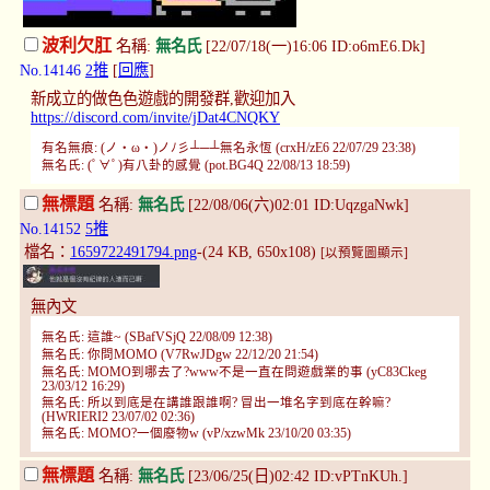
波利欠肛
名稱:
無名氏
[22/07/18(一)16:06 ID:o6mE6.Dk]
No.14146
2推
[
回應
]
新成立的做色色遊戲的開發群,歡迎加入
https://discord.com/invite/jDat4CNQKY
有名無痕: (ノ・ω・)ノﾉ彡┴─┴無名永恆 (crxH/zE6 22/07/29 23:38)
無名氏: (ﾟ∀ﾟ)有八卦的感覺 (pot.BG4Q 22/08/13 18:59)
無標題
名稱:
無名氏
[22/08/06(六)02:01 ID:UqzgaNwk]
No.14152
5推
檔名：
1659722491794.png
-(24 KB, 650x108)
[以預覽圖顯示]
無內文
無名氏: 這誰~ (SBafVSjQ 22/08/09 12:38)
無名氏: 你問MOMO (V7RwJDgw 22/12/20 21:54)
無名氏: MOMO到哪去了?www不是一直在問遊戲業的事 (yC83Ckeg
23/03/12 16:29)
無名氏: 所以到底是在講誰跟誰啊? 冒出一堆名字到底在幹嘛?
(HWRIERI2 23/07/02 02:36)
無名氏: MOMO?一個廢物w (vP/xzwMk 23/10/20 03:35)
無標題
名稱:
無名氏
[23/06/25(日)02:42 ID:vPTnKUh.]