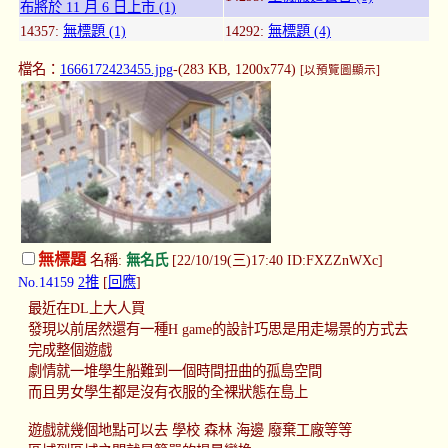
布將於 11 月 6 日上市 (1)
14357:
無標題 (1)
14292:
無標題 (4)
檔名：
1666172423455.jpg
-(283 KB, 1200x774)
[以預覽圖顯示]
無標題
名稱:
無名氏
[22/10/19(三)17:40 ID:FXZZnWXc]
No.14159
2推
[
回應
]
最近在DL上大人買
發現以前居然還有一種H game的設計巧思是用走場景的方式去
完成整個遊戲
劇情就一堆學生船難到一個時間扭曲的孤島空間
而且男女學生都是沒有衣服的全裸狀態在島上
遊戲就幾個地點可以去 學校 森林 海邊 廢棄工廠等等