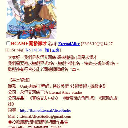
HGAME開發徵才
名稱:
EternalAlice
[22/03/19(六)14:27
ID:iSrlr4/g]
No.14134
1推
[
回應
]
大家好，我們是永恆艾莉絲 想來這邊向島民求個才
我們需要徵求遊戲程式2名、遊戲企劃1名、特效/技術美術1名，
歡迎擁有符合技能老司機踴躍報名上車。
【基本資訊】
職務：Unity前端工程師 / 特效美術 /技術美術 / 遊戲企劃
公司：永恆艾莉絲工坊 Eternal Alice Studio
公司產品：《冥婚交友中心》 《赫雷斯的角鬥場》《莉莉的旅
途》
粉專：
http://fb.me/EternalAliceStudio
Mail：
EternalAliceStudio@gmail.com
◆投遞履歷請附簡歷與相關作品集