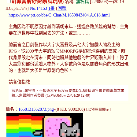
軒轅富翁奇俠傳(試玩版)
名稱:
無名氏
[22/08/08(一)20:19
ID:uphT/a4s]
No.14153
1推
[
回應
]
https://www.ptt.cc/bbs/C_Chat/M.1659843404.A.618.html
主角因為不明原因穿越到清朝末年，透過各路英雄的幫助，主角
要在這世界中找到回去的方法，或是………
總而言之目前製作以大宇大富翁及其他大宇遊戲人物為主的
RPG，從2009年大宇的短命MMORPG夢幻星球得到的靈感，時
代背景設定在清末，同時也將其他遊戲的世界觀融入其中，除了
大富翁和部份遊戲人物外，大多數角色是以關聯角色的形式出現
的，也就是大多是半原創角色啦。
請各位指教
無名氏: 厲害喔，不知道大宇有沒有要像DND那樣兜售世界觀跟劇本來
給玩家跟創作者發展 (CsWaOMbw 23/01/29 12:49)
檔名：
1658131562873.png
-(8 KB, 900x368)
[以預覽圖顯示]