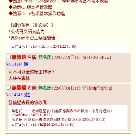
◆熟悉Office、Google doc、Photoshop等基本常用軟體
◆熟悉Git版本控管軟體
◆熟悉Unity各項基本操作功能
【加分項目（非必要）】
*英或日文語言能力
*具Steam平台上架經驗佳
e: (*´д`)o彡ﾟe (B47RDnPw 25/11/22 16:16)
無標題
名稱:
無名氏
[22/06/22(三)15:46 ID:2/2.6Bvw]
No.14144
推
可不可以全遠端工作呀？
人住在雲林
無標題
名稱:
無名氏
[22/07/03(日)19:47 ID:dp7RjNSg]
No.14145
3推
發信過去真的會收嗎
無名氏: １．收到履歷後7日無回應則表示不採用，不另行通知。
(no4lKrkw 22/07/21 18:17)
無名氏: 所以有人去收到過回應嗎 (fRIUsPeE 22/07/27 00:52)
e: (*´д`)o彡ﾟe (ZlVhZjFM 25/10/15 15:16)