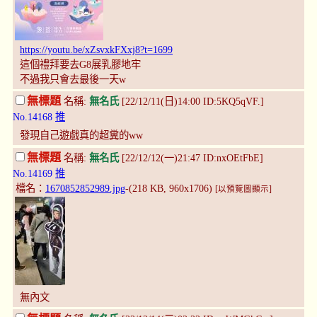
https://youtu.be/xZsvxkFXxj8?t=1699
這個禮拜要去G8展乳膠地牢
不過我只會去最後一天w
無標題
名稱:
無名氏
[22/12/11(日)14:00 ID:5KQ5qVF.]
No.14168
推
發現自己遊戲真的超糞的ww
無標題
名稱:
無名氏
[22/12/12(一)21:47 ID:nxOEtFbE]
No.14169
推
檔名：
1670852852989.jpg
-(218 KB, 960x1706)
[以預覽圖顯示]
無內文