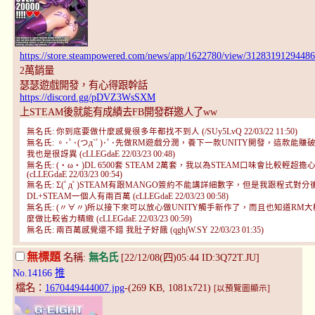
https://store.steampowered.com/news/app/1622780/view/3128319129448
2萬銷量
瑟瑟遊戲開發，有心得跟幹話
https://discord.gg/pDVZ3WsSXM
上STEAM後就能有成績去FB開發群邀人了ww
無名氏: 你到底要做什麼感覺很多年都找不到人 (/SUy5LvQ 22/03/22 11:50)
無名氏: 。･ﾟ･(つд`ﾟ)･ﾟ･先做RM遊戲分潤，養下一款UNITY開發，這款能賺
我也是很訝異 (cLLEGdaE 22/03/23 00:48)
無名氏: (・ω・)DL 6500套 STEAM 2萬套，我以為STEAM口味會比較輕超擔
(cLLEGdaE 22/03/23 00:54)
無名氏: Σ(ﾟдﾟ)STEAM有跟MANGO簽約不能講詳細數字，但是我跟程式對分
DL+STEAM一個人有兩百萬 (cLLEGdaE 22/03/23 00:58)
無名氏: (〃∀〃)所以接下來可以放心做UNITY觸手新作了，而且也知道RM大
麼做比較省力精緻 (cLLEGdaE 22/03/23 00:59)
無名氏: 兩百萬感覺還不錯 我肚子好餓 (qghjW.SY 22/03/23 01:35)
無標題
名稱:
無名氏
[22/12/08(四)05:44 ID:3Q72T.JU]
No.14166
推
檔名：
1670449444007.jpg
-(269 KB, 1081x721)
[以預覽圖顯示]