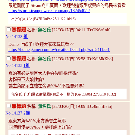
最近剛開了 Steam商店頁面，歡迎對這類型感興趣的島民來看看
https://store.steampowered.com/app/1824540/_/
e: (*´д`)o彡ﾟe (B47RDnPw 25/11/22 16:16)
無標題
名稱:
無名氏
[22/03/17(四)04:11 ID:ON6ef.ok]
No.14132
推
Demo 上線了! 歡迎大家來玩玩看 ^^
https://home.gamer.com.tw/creationDetail.php?sn=5411551
無標題
名稱:
無名氏
[22/03/17(四)05:58 ID:KdlMkXho]
No.14133
1推
真的有必要讓巨大人物在後面裸體嗎?
客群是巨大娘性癖?
讓主角顯示立繪在旁邊%%%不是更好嗎?
無名氏: (ﾟ3ﾟ)爆衣射擊跟R18是不一樣的 (GivO/b0M 22/05/10 18:32)
無標題
名稱:
無名氏
[22/03/20(日)19:09 ID:z0mmB7io]
No.14137
2推
跟東方角%%%東方迷會生氣耶
同時假使要%%%，要找誰上好呢?