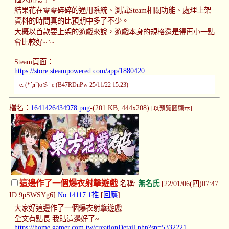
結果花在零零碎碎的通用系統、測試Steam相關功能、處理上架
資料的時間真的比預期中多了不少。
大概以首款要上架的遊戲來說，遊戲本身的規格還是得再小一點
會比較好~"~
Steam頁面：
https://store.steampowered.com/app/1880420
e: (*´д`)o彡ﾟe (B47RDnPw 25/11/22 15:23)
檔名：
1641426434978.png
-(201 KB, 444x208)
[以預覽圖顯示]
這邊作了一個爆衣射擊遊戲
名稱:
無名氏
[22/01/06(四)07:47
ID:9pSWSYg6]
No.14117
1推
[
回應
]
大家好這邊作了一個爆衣射擊遊戲
全文有點長 我貼這邊好了~
https://home.gamer.com.tw/creationDetail.php?sn=5332221