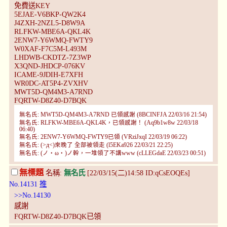
免費送KEY
5EJAE-V6BKP-QW2K4
J4ZXH-2NZL5-D8W9A
RLFKW-MBE6A-QKL4K
2ENW7-Y6WMQ-FWTY9
W0XAF-F7C5M-L493M
LHDWB-CKDTZ-7Z3WP
X3QND-JHDCP-076KV
ICAME-9JDIH-E7XFH
WR0DC-AT5P4-ZVXHV
MWT5D-QM4M3-A7RND
FQRTW-D8Z40-D7BQK
無名氏: MWT5D-QM4M3-A7RND 已領感謝 (8BCINFJA 22/03/16 21:54)
無名氏: RLFKW-MBE6A-QKL4K，已領感謝！ (Aq9b1w8w 22/03/18
06:40)
無名氏: 2ENW7-Y6WMQ-FWTY9已領 (VRziJxqI 22/03/19 06:22)
無名氏: (>д<)來晚了 全部被領走 (l5EKa926 22/03/21 22:25)
無名氏: (ノ・ω・)ノ幹，一堆領了不講www (cLLEGdaE 22/03/23 00:51)
無標題
名稱:
無名氏
[22/03/15(二)14:58 ID:qCsEOQEs]
No.14131
推
>>No.14130
感謝
FQRTW-D8Z40-D7BQK已領