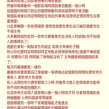
區域到區域之間就是簡單的場景變換
然後你每移動到一個新區域時間就會自動跳一個小時
該遊戲的時間只有在你選擇移動到其他場景時才會流動
每個區域會在特定時間發生特定的事情(就是特定情侶學生在那
裏做愛)
以此來解鎖一些色情場景 通常就是那些學生自己瘋狂做愛完全
不理主角
大多數時候你走到一些地方都會是完全沒有人的狀態(你不知道
人跑哪裡去了)
遊戲也會有一點點求生的設定 就是主角會肚子餓
所以你也要特定時間到特定地點去發現食物來吃(遊戲不會給提
示 你要自己找 時間過了食物就沒有了 主角餓昏頭遊戲就結束
了)
每天的循環都是一樣的
最後你其實是要自己拿紙做一張表格去紀錄那些時間在那些地方
會有人 那些地方有食物
有人出現的地方通常都是三小時 然後多次進入色情場景也能得
到不同的角度拍攝影片
在這些地方出現人或食物以後一個小時你才到 也會發現諸如桌
椅被搬動 火烤的痕跡等等線索
遊戲裡還有一個地下室需要鑰匙才能進去
我現在還沒找到那個需要鑰匙的關鍵場景......