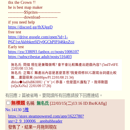
thx the Crown !!
he is best map maker
-----------$Sprites----------------
-----------download------------
if you need help
https://discord.gg/fhXJggD
free test
https://drive.google.com/open?id=1-
P6Z1xtAkbbkm9Zly0GChPlF046kxZco
Early test
https://zxc338093.fanbox.cc/posts/1006107
https://subscribestar.adult/posts/116403
無名氏: 問個 現在是兼職做嗎? 會不會比較難產出遊戲內容? (5mITv6FE
22/01/08 13:34)
無名氏: 正職ㄛ 難產出內容是甚麼意思?我覺得修BUG跟寫台詞還比較
難.....畫圖很爽 (hbM6pwPI 22/01/08 21:34)
dbfox◆IudJnBKH8U: (´∀`)＜恭喜，但是圖片露點了，我得刪圖
(xQuXsNz2 22/01/09 17:26)
有回應 2 篇被省略。要閱讀所有回應請按下回應連結。
無標題
名稱:
無名氏
[22/03/15(二)13:16 ID:BxrKAflg]
No.14130
5推
https://store.steampowered.com/app/1622780?
snr=2_9_100006__apphubheader
發售了，結果一月拖到現在