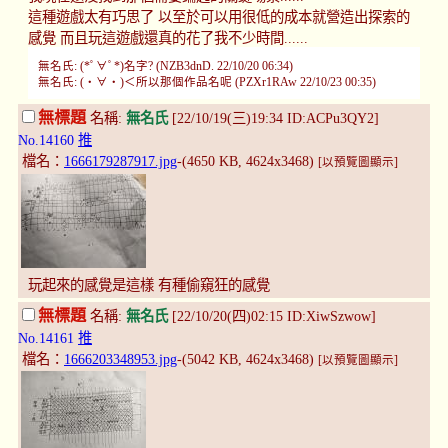
這種遊戲太有巧思了 以至於可以用很低的成本就營造出探索的
感覺 而且玩這遊戲還真的花了我不少時間......
無名氏: (*ﾟ∀ﾟ*)名字? (NZB3dnD. 22/10/20 06:34)
無名氏: (・∀・)＜所以那個作品名呢 (PZXr1RAw 22/10/23 00:35)
無標題
名稱:
無名氏
[22/10/19(三)19:34 ID:ACPu3QY2]
No.14160
推
檔名：
1666179287917.jpg
-(4650 KB, 4624x3468)
[以預覽圖顯示]
玩起來的感覺是這樣 有種偷窺狂的感覺
無標題
名稱:
無名氏
[22/10/20(四)02:15 ID:XiwSzwow]
No.14161
推
檔名：
1666203348953.jpg
-(5042 KB, 4624x3468)
[以預覽圖顯示]