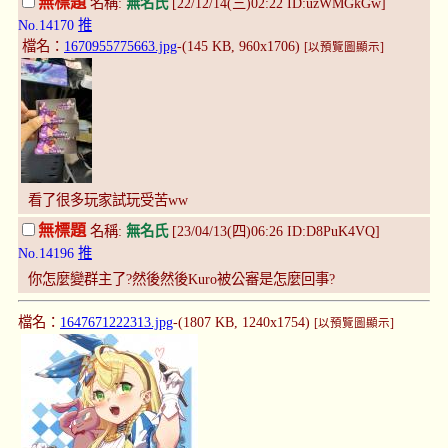
無標題
名稱:
無名氏
[22/12/14(三)02:22 ID:uzWMGkGw]
No.14170
推
檔名：
1670955775663.jpg
-(145 KB, 960x1706)
[以預覽圖顯示]
看了很多玩家試玩受苦ww
無標題
名稱:
無名氏
[23/04/13(四)06:26 ID:D8PuK4VQ]
No.14196
推
你怎麼變群主了?然後然後Kuro被公審是怎麼回事?
檔名：
1647671222313.jpg
-(1807 KB, 1240x1754)
[以預覽圖顯示]