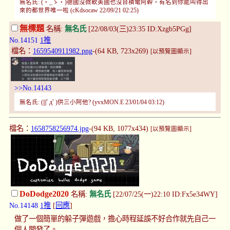
無名氏: (・_ゝ・)德國沒微軟美國也沒台積電阿幹，有名到你能叫得出
來的都世界唯一啦 (cKdsocaw 22/09/21 02:25)
無標題
名稱:
無名氏
[22/08/03(三)23:35 ID:Xzgb5PGg]
No.14151
1推
檔名：
1659540911982.png
-(64 KB, 723x269)
[以預覽圖顯示]
>>No.14143
無名氏: (|||ﾟдﾟ)供三小阿他? (yvxMON.E 23/01/04 03:12)
檔名：
1658758256974.jpg
-(94 KB, 1077x434)
[以預覽圖顯示]
DoDodge2020
名稱:
無名氏
[22/07/25(一)22:10 ID:Fx5e34WY]
No.14148
1推
[
回應
]
做了一個簡單的躲子彈遊戲，擔心時程延誤不好合作就先自己一
個人開發了。