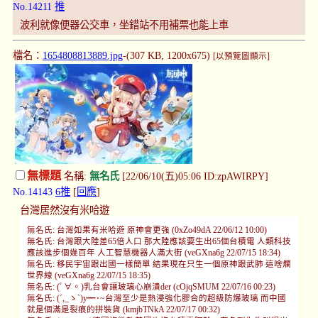
No.14211
推
波利就像便器公交車，坐錯站不用補票也能上車
檔名：
1654808813889.jpg
-(307 KB, 1200x675)
[以預覽圖顯示]
無標題
名稱:
無名氏
[22/06/10(五)05:06 ID:zpAWIRPY]
No.14143
6推
[
回應
]
台灣居然沒有米哈遊
無名氏: 台灣如果有米哈遊 原神會更強 (0xZo49dA 22/06/12 10:00)
無名氏: 台灣跟大陸差65倍人口 那大陸應該要生出65個台積電 人類科技
應該進步個幾百年 人工智慧機器人滿大街 (veGXna6g 22/07/15 18:34)
無名氏: 移民宇宙跟出國一樣簡單 結果現在只生一個原神跟武肺 這啥爛
世界線 (veGXna6g 22/07/15 18:35)
無名氏: (ﾟ∀。)乳台會讓玻璃心崩潰der (cOjqSMUM 22/07/16 00:23)
無名氏: (´,_ゝ`)y━･~台灣至少是熱浸強化膠合的超級防爆玻璃 而中國
就是個滿是裂痕的拼裝貨 (kmjbTNkA 22/07/17 00:32)