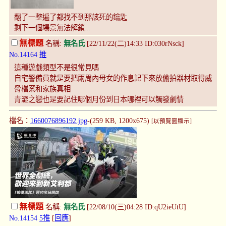
翻了一整遍了都找不到那該死的鑰匙
剩下一個場景無法解鎖...
無標題
名稱:
無名氏
[22/11/22(二)14:33 ID:030rNsck]
No.14164
推
這種遊戲類型不是很常見嗎
自宅警備員就是要把兩周內母女的作息記下來放偷拍器材取得威
脅檔案和家族真相
青澀之戀也是要記住哪個月份到日本哪裡可以觸發劇情
檔名：
1660076896192.jpg
-(259 KB, 1200x675)
[以預覽圖顯示]
無標題
名稱:
無名氏
[22/08/10(三)04:28 ID:qU2ieUtU]
No.14154
5推
[
回應
]