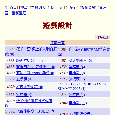
[
回首頁
] [
搜尋
] [
主題列表
] [
=komica=
] [
=2cat=
] [
系統資訊
] [
管理
區
] [
重新整理
]
遊戲設計
[
投稿
]
主題一覽
14389:
搭了一套 線上多人網頁遊
14354:
自己辦了個STEAM特賣會
(5)
戲 (0)
14388:
版面唯讀公告 (1)
14352:
AI遊戲販賣 (2)
14387:
爸爸的Groot要進來了 (0)
14339:
無標題 (4)
14386:
安鼠之亂 online 遊戲 (0)
14331:
無標題 (0)
14381:
無標題 (4)
14323:
無標題 (7)
14318:
TOKYO INDIE GAMES
14378:
AI做遊戲測試 (0)
SUMMIT 2025 (1)
14372:
無標題 (0)
14314:
無標題 (1)
14367:
做了個台灣遊戲資料庫
14304:
無標題 (13)
(9)
14366:
《最後指令 - B Side》宣
14295:
主機搬遷公告 (0)