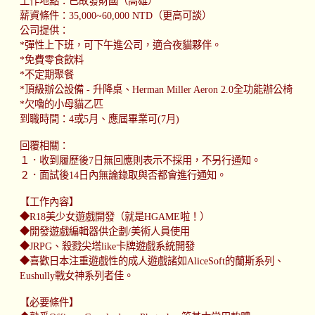
工作地點：已故發財國（高雄）
薪資條件：35,000~60,000 NTD（更高可談）
公司提供：
*彈性上下班，可下午進公司，適合夜貓夥伴。
*免費零食飲料
*不定期聚餐
*頂級辦公設備 - 升降桌、Herman Miller Aeron 2.0全功能辦公椅
*欠嚕的小母貓乙匹
到職時間：4或5月、應屆畢業可(7月)
回覆相關：
１．收到履歷後7日無回應則表示不採用，不另行通知。
２．面試後14日內無論錄取與否都會進行通知。
【工作內容】
◆R18美少女遊戲開發（就是HGAME啦！）
◆開發遊戲編輯器供企劃/美術人員使用
◆JRPG、殺戮尖塔like卡牌遊戲系統開發
◆喜歡日本注重遊戲性的成人遊戲諸如AliceSoft的蘭斯系列、
Eushully戰女神系列者佳。
【必要條件】