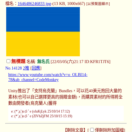
檔名：
1646486246833.jpg
-(13 KB, 1000x667)
[以預覽圖顯示]
無標題
名稱:
無名氏
[22/03/05(六)21:17 ID:KFR1TJT6]
No.14128
2推
[
回應
]
https://www.youtube.com/watch?v=o_OLBI14-
78&ab_channel=CodeMonkey
Unity推出了「支持烏克蘭」Bundles，可以花40美元抱回大量的
素材(也可以自己選擇更高的捐贈金額)，而購買素材的所得將全
數由開發者(烏克蘭人)獲得
e: (*´д`)o彡ﾟe (sfuKjLyk 25/10/14 17:12)
e: (*´д`)o彡ﾟe (ZlVhZjFM 25/10/15 15:19)
【刪除文章】[
僅刪除附加圖檔
]