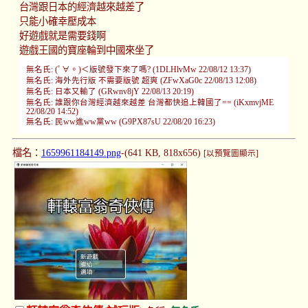
台灣跟日本的經濟越來越差了
只能小確幸壓成本
好遊戲就是需要錢啊
遊戲王國的寶座輪到中國來坐了
無名氏: (ﾟ∀。)＜版號發下來了嗎? (1DLHlvMw 22/08/12 13:37)
無名氏: 海外先行版 不需要版號 超爽 (ZFwXaG0c 22/08/13 12:08)
無名氏: 日本又輸了 (GRwnv8jY 22/08/13 20:19)
無名氏: 誰跟你台灣經濟越來越差 台灣都快追上韓國了== (iKxmvjME
22/08/20 14:52)
無名氏: 民ww進ww黨ww (G9PX87sU 22/08/20 16:23)
檔名：
1659961184149.png
-(641 KB, 818x656)
[以預覽圖顯示]