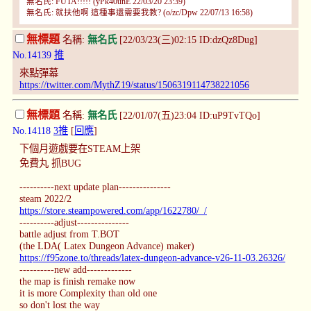
無名氏: FUTA!!!!! (yPk40unE 22/03/20 23:39)
無名氏: 就扶他啊 這種事還需要我教? (o/zc/Dpw 22/07/13 16:58)
無標題
名稱:
無名氏
[22/03/23(三)02:15 ID:dzQz8Dug]
No.14139
推
來點彈幕
https://twitter.com/MythZ19/status/1506319114738221056
無標題
名稱:
無名氏
[22/01/07(五)23:04 ID:uP9TvTQo]
No.14118
3推
[
回應
]
下個月遊戲要在STEAM上架
免費丸 抓BUG
----------next update plan---------------
steam 2022/2
https://store.steampowered.com/app/1622780/_/
----------adjust---------------
battle adjust from T.BOT
(the LDA( Latex Dungeon Advance) maker)
https://f95zone.to/threads/latex-dungeon-advance-v26-11-03.26326/
----------new add-------------
the map is finish remake now
it is more Complexity than old one
so don't lost the way