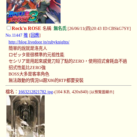
Rock'n ROSE
名稱:
無名氏
[26/06/11(四)20:43 ID:CBSkG7SY]
No.11447
推
[
回應
]
http://blog.livedoor.jp/rubyknights/
簡單的說就是洛克人
ロゼッタ是很標準的元祖性能
セシリア是用起來感覺刀短了點的ZERO，使用招式會耗血不過
招式性能比ZERO強
BOSS大多是客串角色
無法啟動的情況64跟X86的RTP都要安裝
檔名：
1663212821782.jpg
-(104 KB, 420x840)
[以預覽圖顯示]