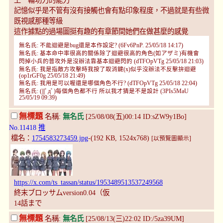
上一輪功力的能力
記憶似乎是不管有沒有接觸也會有點印象程度，不過就是有些微
既視感那種等級
這作據點的過場圖挺有趣的有章節間她們在做甚麼的感覺
無名氏: 不能迴避是bug還是本作設定? (6Fv6PnP. 25/05/18 14:17)
無名氏: 基本命中率很高的關係除了迴避很高的角色(如アザミ)有機會
閃掉小兵的普攻外是沒辦法靠基本迴避閃的 (dTFOpVTg 25/05/18 21:03)
無名氏: 我是指敵方攻擊時我按了取消鍵(x)似乎沒辦法不反擊拚迴避
(op1rGF0g 25/05/18 21:49)
無名氏: 我用是可以喔還是哪個角色不行? (dTFOpVTg 25/05/18 22:04)
無名氏: (|||ﾟдﾟ)每個角色都不行 所以我才猜是不是設計 (3PIs5MaU
25/05/19 09:39)
無標題
名稱:
無名氏
[25/08/08(五)00:14 ID:sZW9y1Bo]
No.11418
推
檔名：
1754583273459.jpg
-(192 KB, 1524x768)
[以預覽圖顯示]
https://x.com/ts_tassan/status/1953489513537249568
終末ブロッサムversion0.04（仮
14話まで
無標題
名稱:
無名氏
[25/08/13(三)22:02 ID:/5za39UM]