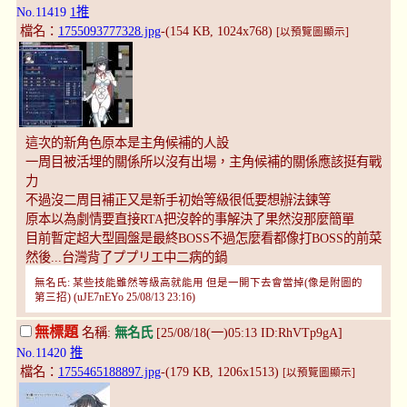
No.11419
1推
檔名：
1755093777328.jpg
-(154 KB, 1024x768)
[以預覽圖顯示]
這次的新角色原本是主角候補的人設
一周目被活埋的關係所以沒有出場，主角候補的關係應該挺有戰
力
不過沒二周目補正又是新手初始等級很低要想辦法鍊等
原本以為劇情要直接RTA把沒幹的事解決了果然沒那麼簡單
目前暫定超大型圓盤是最終BOSS不過怎麼看都像打BOSS的前菜
然後...台灣背了ププリエ中二病的鍋
無名氏: 某些技能雖然等級高就能用 但是一開下去會當掉(像是附圖的
第三招) (uJE7nEYo 25/08/13 23:16)
無標題
名稱:
無名氏
[25/08/18(一)05:13 ID:RhVTp9gA]
No.11420
推
檔名：
1755465188897.jpg
-(179 KB, 1206x1513)
[以預覽圖顯示]