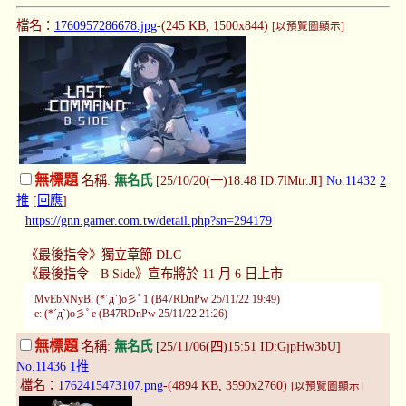
檔名：
1760957286678.jpg
-(245 KB, 1500x844)
[以預覽圖顯示]
無標題
名稱:
無名氏
[25/10/20(一)18:48 ID:7lMtr.JI]
No.11432
2
推
[
回應
]
https://gnn.gamer.com.tw/detail.php?sn=294179
《最後指令》獨立章節 DLC
《最後指令 - B Side》宣布將於 11 月 6 日上市
MvEbNNyB: (*´д`)o彡ﾟ1 (B47RDnPw 25/11/22 19:49)
e: (*´д`)o彡ﾟe (B47RDnPw 25/11/22 21:26)
無標題
名稱:
無名氏
[25/11/06(四)15:51 ID:GjpHw3bU]
No.11436
1推
檔名：
1762415473107.png
-(4894 KB, 3590x2760)
[以預覽圖顯示]