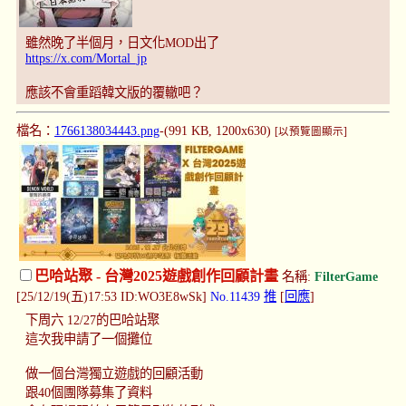
雖然晚了半個月，日文化MOD出了
https://x.com/Mortal_jp
應該不會重蹈韓文版的覆轍吧？
檔名：
1766138034443.png
-(991 KB, 1200x630)
[以預覽圖顯示]
巴哈站聚 - 台灣2025遊戲創作回顧計畫
名稱:
FilterGame
[25/12/19(五)17:53 ID:WO3E8wSk]
No.11439
推
[
回應
]
下周六 12/27的巴哈站聚
這次我申請了一個攤位
做一個台灣獨立遊戲的回顧活動
跟40個團隊募集了資料