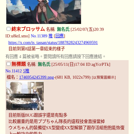
終末ブロッサム
名稱:
無名氏
[25/02/07(五)20:39
ID:u8ktLsmo]
No.11389
推
[
回應
]
https://x.com/ts_tassan/status/1887828243274969591
目前到第8話第一章結束的樣子
有回應 4 篇被省略。要閱讀所有回應請按下回應連結。
無標題
名稱:
無名氏
[25/05/11(日)17:04 ID:agYcrPTk]
No.11412
5推
檔名：
1746954245399.png
-(681 KB, 1022x799)
[以預覽圖顯示]
目前新版BUG跟誤字還是有點多
比較嚴重的是用ププちゃん隊長的遠程技會直接當掉
ウメちゃん的裝備從SX型變成XX型解鎖了跟存活組抱抱能恢復