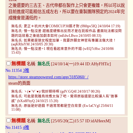
之後還要的三古王、古代帝都在製作上只會更複雜，所以可以說
目前進度可能粗估五成左右，所以要在重製團隊預定的2024年完
成機會是滿低的。
無名氏: 更正＊杭州大會COMICUP30展才對 (9Mtpv5IQ 24/10/04 17:19)
無名氏: 慢一點沒差 趕進度硬推出反而才是在扼殺作品 畫面玩法都沒問
題的話就看之後追加劇本如何 (mEdwLBwo 24/10/05 08:33)
無名氏: 如果都是狼女程度加筆，我要許願女神官有專屬法傷大技！
(aqKRfnYM 24/10/05 20:30)
無名氏: 慢一點沒差+1 現在看起來意外的不錯 (wEQ7cHsc 24/10/06
15:43)
無標題
名稱:
無名氏
[24/10/14(一)19:44 ID:AHyFHTic]
No.11354
3推
https://store.steampowered.com/app/3185060/_/
steam的頁面
無名氏: ヽ(●´∀`●)ﾉ我好期待啊 (gdV.GQ4I 24/10/17 00:26)
無名氏: 可能是我雛鳥效應太強了吧，覺得原版還是比較讓人有"故事
感" (bXo8FbyQ 24/10/25 15:20)
無名氏: 原版是好遊戲 不過常常都是空白背景 (Ew1aCVgI 25/04/11
11:08)
無標題
名稱:
無名氏
[25/05/20(二)15:57 ID:idAHeexM]
No.11415
4推