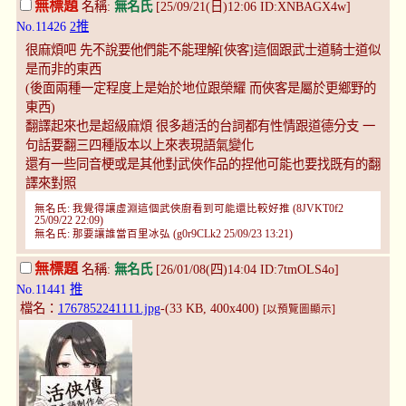
無標題
名稱:
無名氏
[25/09/21(日)12:06 ID:XNBAGX4w]
No.11426
2推
很麻煩吧 先不說要他們能不能理解[俠客]這個跟武士道騎士道似
是而非的東西
(後面兩種一定程度上是始於地位跟榮耀 而俠客是屬於更鄉野的
東西)
翻譯起來也是超級麻煩 很多趙活的台詞都有性情跟道德分支 一
句話要翻三四種版本以上來表現語氣變化
還有一些同音梗或是其他對武俠作品的捏他可能也要找既有的翻
譯來對照
無名氏: 我覺得讓虛淵這個武俠廚看到可能還比較好推 (8JVKT0f2
25/09/22 22:09)
無名氏: 那要讓誰當百里冰弘 (g0r9CLk2 25/09/23 13:21)
無標題
名稱:
無名氏
[26/01/08(四)14:04 ID:7tmOLS4o]
No.11441
推
檔名：
1767852241111.jpg
-(33 KB, 400x400)
[以預覽圖顯示]