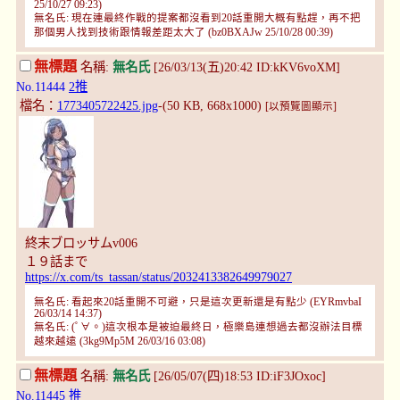
25/10/27 09:23)
無名氏: 現在連最終作戰的提案都沒看到20話重開大概有點趕，再不把
那個男人找到技術跟情報差距太大了 (bz0BXAJw 25/10/28 00:39)
無標題
名稱:
無名氏
[26/03/13(五)20:42 ID:kKV6voXM]
No.11444
2推
檔名：
1773405722425.jpg
-(50 KB, 668x1000)
[以預覽圖顯示]
終末ブロッサムv006
１９話まで
https://x.com/ts_tassan/status/2032413382649979027
無名氏: 看起來20話重開不可避，只是這次更新還是有點少 (EYRmvbaI
26/03/14 14:37)
無名氏: (ﾟ∀。)這次根本是被迫最終日，極樂島連想過去都沒辦法目標
越來越遠 (3kg9Mp5M 26/03/16 03:08)
無標題
名稱:
無名氏
[26/05/07(四)18:53 ID:iF3JOxoc]
No.11445
推