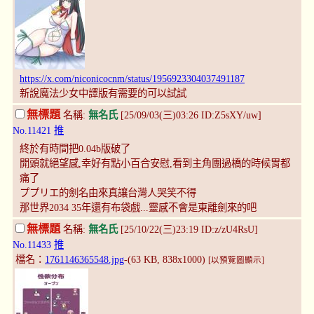
https://x.com/niconicocnm/status/1956923304037491187
新說魔法少女中譯版有需要的可以試試
無標題
名稱:
無名氏
[25/09/03(三)03:26 ID:Z5sXY/uw]
No.11421
推
終於有時間把0.04b版破了
開頭就絕望感,幸好有點小百合安慰,看到主角團過橋的時候胃都
痛了
ププリエ的劍名由來真讓台灣人哭笑不得
那世界2034 35年還有布袋戲...靈感不會是東離劍來的吧
無標題
名稱:
無名氏
[25/10/22(三)23:19 ID:z/zU4RsU]
No.11433
推
檔名：
1761146365548.jpg
-(63 KB, 838x1000)
[以預覽圖顯示]