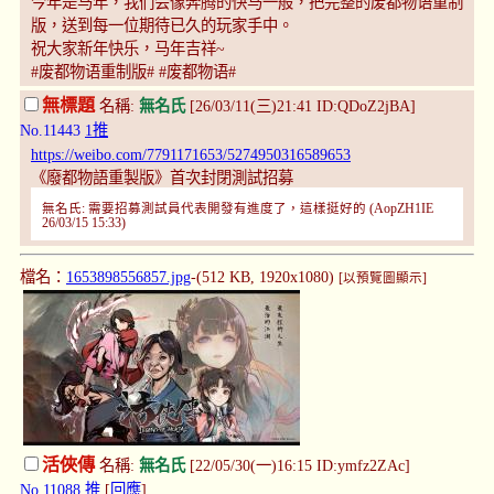
今年是马年，我们会像奔腾的快马一般，把完整的废都物语重制
版，送到每一位期待已久的玩家手中。
祝大家新年快乐，马年吉祥~
#废都物语重制版# #废都物语#
無標題
名稱:
無名氏
[26/03/11(三)21:41 ID:QDoZ2jBA]
No.11443
1推
https://weibo.com/7791171653/5274950316589653
《廢都物語重製版》首次封閉測試招募
無名氏: 需要招募測試員代表開發有進度了，這樣挺好的 (AopZH1IE
26/03/15 15:33)
檔名：
1653898556857.jpg
-(512 KB, 1920x1080)
[以預覽圖顯示]
活俠傳
名稱:
無名氏
[22/05/30(一)16:15 ID:ymfz2ZAc]
No.11088
推
[
回應
]