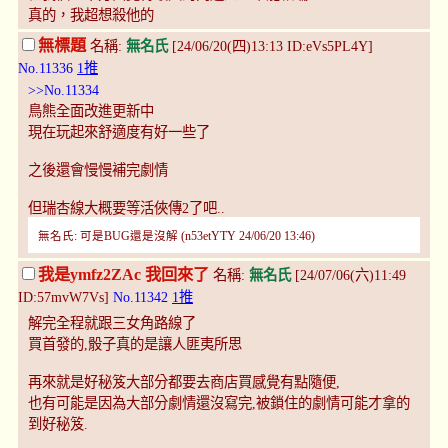
真的，我超想殺他的
無標題
名稱:
無名氏
[24/06/20(四)13:13 ID:eVs5PL4Y]
No.11336
1推
>>No.11334
鳥熊全面改進更新中
現在玩起來舒適度有好一些了
之後還會慢慢補完劇情
但瑞杏線大概要等活俠傳2了吧..
無名氏: 可是BUG還是沒解 (n53etYTY 24/06/20 13:46)
我是ymfz2ZAc 我回來了
名稱:
無名氏
[24/07/06(六)11:49
ID:57mvW7Vs]
No.11342
1推
解完全程就跟三女角路線了
買首發的,骰子真的是讓人匪夷所思
再來就是好秘笈大部分都要去商店買感覺有點隨便,
也有可能是因為大部分劇情還沒寫完,被鎖住的劇情可能才拿的
到好秘笈.