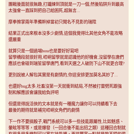
團戰後面就很無趣,打鐵練到頂就是一刀一個,然後陷阱升到最高
太強會一直踩到把自己給困死,超無言...
摩拳擦掌兩年準備幹掉當初只聞名不見影的瑞陞
結果正式出來根本沒多少劇情,這個我覺得比其他女角不能攻略
還嚴重
就算只是一個過場boss也是要好好寫吧
留學橋段就很好用,崆峒留學就是認識他的好機會,沒留學在唐們
應該也會碰到瑞笙留學唐門,看到天選之人破防下山不就更合理?
更別說被人解包其實是有劇情的,你這安排更加莫名其妙了...
也還好bug太多,社畜沒第一天就衝到結局,不然被打雷劈死跟強
制和解應該會讓我給負評吧
但還是得說活俠的文本就是有一種魔力讓你可以持續看下去
最後的期待就是補完崆峒女角們的劇情
下一作不要搞骰子,戰鬥系統可以多一些技能跟屬性,比如魅惑、
暈眩等等等，或是爆發（一回合後不能出招之類）這種回合制就