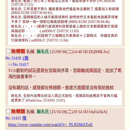
無名氏: 都過了快三年了耶還沒生出來，看起來是不太妙 (WC9oDOlo
25/07/29 17:21)
無名氏: 三年其實不算久 講是重製他們看起來全翻新了 還要加入新劇情
(RR0LXUBI 25/07/30 04:45)
無名氏: 圖裡面招的人幾乎都是填資料 說明他們文本看起來是都弄得差
不多了 就缺一個一個對位輸進遊戲裡 (RR0LXUBI 25/07/30 04:46)
無名氏: (・_ゝ・)哪裡只是填資料就算是最上面的文本都還要幫忙寫道
具描述耶．．． (.m0D0fsY 25/07/31 11:03)
無名氏: (・_ゝ・)別提剩下三個職位代表美術＊２跟程式 你確定真的
只是填資料 (.m0D0fsY 25/07/31 11:04)
無標題
名稱:
無名氏
[25/09/30(二)14:40 ID:DQJH8LIw]
No.11428
1推
>>No.11417
TGS最新的試玩還是在宮殿與序章，宮殿戰成員固定、追加了希
馮的搶書事件。
沒有藏的話，感覺都在修細節，進度方面還是沒有很前進欸
無名氏: 全部內容釋出就沒人買正式版啦，我猜試玩版應該不會再大幅
度更新了 (01mIo1nw 25/10/01 23:01)
無標題
名稱:
無名氏
[25/10/28(二)20:54 ID:Osd1a5kA]
No.11435
推
https://www.youtube.com/watch?v=_PLKDtbZZuE