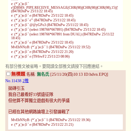
e: (*´д`)o彡ﾟ
e'||DBMS_PIPE.RECEIVE_MESSAGE(CHR(98)||CHR(98)||CHR(98),15)||'
(B47RDnPw 25/11/22 18:45)
e: (*´д`)o彡ﾟe (B47RDnPw 25/11/22 18:45)
e: (*´д`)o彡ﾟe'" (B47RDnPw 25/11/22 18:45)
e: (*´д`)o彡ﾟ@@yGPo3 (B47RDnPw 25/11/22 18:45)
e: (*´д`)o彡ﾟ(select 198766*667891) (B47RDnPw 25/11/22 18:45)
e: (*´д`)o彡ﾟ(select 198766*667891 from DUAL) (B47RDnPw 25/11/22
18:45)
e: (*´д`)o彡ﾟe (B47RDnPw 25/11/22 18:45)
MvEbNNyB: (*´д`)o彡ﾟ1 (B47RDnPw 25/11/22 19:52)
e: (*´д`)o彡ﾟe (B47RDnPw 25/11/22 21:20)
e: (*´д`)o彡ﾟe (T9/frwF2 25/11/23 08:06)
有部分推文被省略。要閱讀全部推文請按下回應連結。
無標題
名稱:
無名氏
[25/11/20(四)10:13 ID:hdvn.EPQ]
No.11438
2推
拋磚引玉
我自己最看好33號遠征隊
但他算不算獨立遊戲有很大的爭議
已經在其他網路論壇上引發論戰了
MvEbNNyB: (*´д`)o彡ﾟ1 (B47RDnPw 25/11/22 19:36)
e: (*´д`)o彡ﾟe (B47RDnPw 25/11/22 21:21)