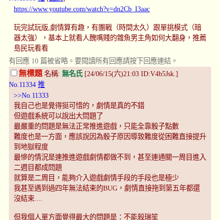
https://www.youtube.com/watch?v=dn2Cb_I3aac
玩完試玩版,劇情算有趣，有團戰（時間太久）跟單挑模式（暗
器太強），基本上就看人醜嘴賤的雜魚男主角如何大翻身，推薦
島民玩看看
有回應 10 篇被省略。要閱讀所有回應請按下回應連結。
無標題
名稱:
無名氏
[24/06/15(六)21:03 ID:V4b5Jsk.]
No.11334
推
>>No.11333
我自己也是覺得挺可惜的，劇情是真的不錯
但遊戲系統可以說出大問題了
最嚴重的問題是無法正常推進遊戲，只能全靠骰子點數
難度也是一方面，應該說因為骰子原因導致難度從困難直接提升
到地獄程度
最慘的情況是連推進遊戲劇情都做不到，甚至連通關一周目進入
二週目都成問題
就算是二周目，能夠介入遊戲劇情手段的手段也是極少
我甚至遇到過四年無法結束的BUG，劇情直接拖到第五年都還
沒結束....
但我個人單方面覺得最大的問題是：不能殺瑞笙