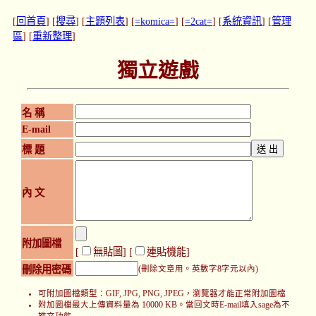
[
回首頁
] [
搜尋
] [
主題列表
] [
=komica=
] [
=2cat=
] [
系統資訊
] [
管理
區
] [
重新整理
]
獨立遊戲
名 稱
E-mail
標 題
內 文
附加圖檔
[
無貼圖
] [
連貼機能
]
刪除用密碼
(刪除文章用。英數字8字元以內)
可附加圖檔類型：GIF, JPG, PNG, JPEG，瀏覽器才能正常附加圖檔
附加圖檔最大上傳資料量為 10000 KB。當回文時E-mail填入sage為不
推文功能