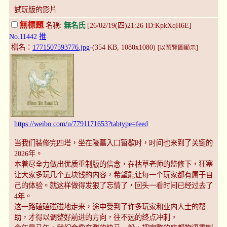
試玩版的影片
無標題
名稱:
無名氏
[26/02/19(四)21:26 ID:KpkXqH6E]
No.11442
推
檔名：
1771507593776.jpg
-(354 KB, 1080x1080)
[以預覽圖顯示]
https://weibo.com/u/7791171653?tabtype=feed
当我们装修完四塔，坐在陵墓入口暂歇时，时间也来到了关键的
2026年。
本着尽全力做出优质重制版的信念，在枯草老师的监修下，狂塞
让大家多玩几个五块钱的内容，希望能让每一个玩家都有属于自
己的体验。就这样做得发狠了忘情了，回头一看时间已经过去了
4年。
这一路磕磕碰碰地走来，途中受到了许多玩家和业内人士的帮
助，才得以调整好前进的方向，往不远的终点冲刺。