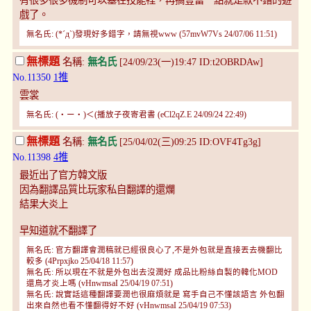
有很多很多機制可以塞在技能裡，再搞豐富一點就是款不錯的遊
戲了。
無名氏: (*´д`)發現好多錯字，請無視www (57mvW7Vs 24/07/06 11:51)
無標題
名稱:
無名氏
[24/09/23(一)19:47 ID:t2OBRDAw]
No.11350
1推
雲裳
無名氏: (・ー・)＜(播放子夜寄君書 (eCl2qZ.E 24/09/24 22:49)
無標題
名稱:
無名氏
[25/04/02(三)09:25 ID:OVF4Tg3g]
No.11398
4推
最近出了官方韓文版
因為翻譯品質比玩家私自翻譯的還爛
結果大炎上
早知道就不翻譯了
無名氏: 官方翻譯會潤稿就已經很良心了,不是外包就是直接丟去機翻比
較多 (4Prpxjko 25/04/18 11:57)
無名氏: 所以現在不就是外包出去沒潤好 成品比粉絲自製的韓化MOD
還鳥才炎上嗎 (vHnwmsaI 25/04/19 07:51)
無名氏: 說實話這種翻譯要潤也很麻煩就是 寫手自己不懂該語言 外包翻
出來自然也看不懂翻得好不好 (vHnwmsaI 25/04/19 07:53)