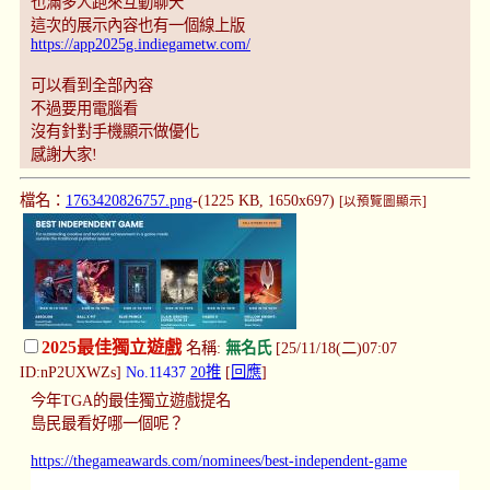
也滿多人跑來互動聊天
這次的展示內容也有一個線上版
https://app2025g.indiegametw.com/
可以看到全部內容
不過要用電腦看
沒有針對手機顯示做優化
感謝大家!
檔名：
1763420826757.png
-(1225 KB, 1650x697)
[以預覽圖顯示]
2025最佳獨立遊戲
名稱:
無名氏
[25/11/18(二)07:07
ID:nP2UXWZs]
No.11437
20推
[
回應
]
今年TGA的最佳獨立遊戲提名
島民最看好哪一個呢？
https://thegameawards.com/nominees/best-independent-game
……