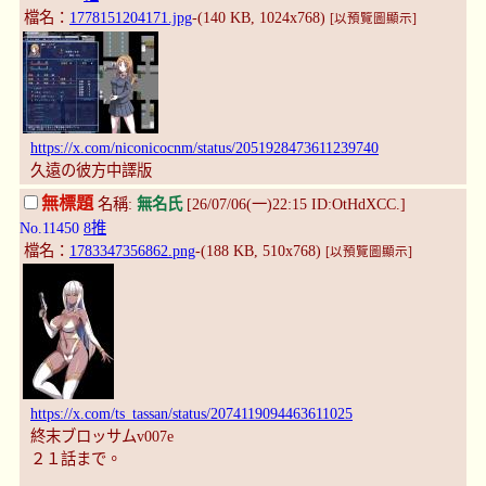
檔名：
1778151204171.jpg
-(140 KB, 1024x768)
[以預覽圖顯示]
https://x.com/niconicocnm/status/2051928473611239740
久遠の彼方中譯版
無標題
名稱:
無名氏
[26/07/06(一)22:15 ID:OtHdXCC.]
No.11450
8推
檔名：
1783347356862.png
-(188 KB, 510x768)
[以預覽圖顯示]
https://x.com/ts_tassan/status/2074119094463611025
終末ブロッサムv007e
２１話まで。