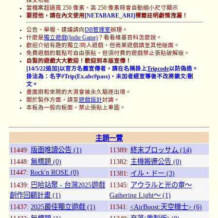
當檔案超過寬 250 像素、高 250 像素時會自動縮小尺寸顯示
要捏他，請在內文使用
[NETABARE_ARI]
標籤註明劇情洩漏！
公告、舉報、建議請向
DB管理室
辦理。
什麼是
獨立遊戲(Indie Game)
？看看維基百科怎麼說。
歡迎介紹有趣的獨立/同人遊戲，但商業遊戲請至其他版面。
免費遊戲的載點可自由張貼，但須付費的遊戲禁止張貼破解版。
自製的遊戲大大歡迎！歡迎到本版宣傳！
[14/5/22追加]以官方名義宣傳者，請在名稱掛上
Tripcode
以防偽造。
掛法為：名字#Trip(Ex.abc#pass)，未加者經宣導後不改將鎖文/刪
文。
畫面廚和來鬧的大濕會被永久驅逐出境。
關於製作方面，請至
遊戲設計
討論。
本板為一般向板面，禁止張貼上車圖。
主題一覽
11449:
版面唯讀公告 (1)
11389:
終末ブロッサム (14)
11448:
無標題 (0)
11382:
主機搬遷公告 (0)
11447:
Rock'n ROSE (0)
11381:
イル・ドー (3)
11439:
巴哈站聚 - 台灣2025遊戲
11345:
アウラルと光の竜～
創作回顧計畫 (1)
Gathering Light～ (1)
11437:
2025最佳獨立遊戲 (1)
11341:
<AirBoost:天空機士> (6)