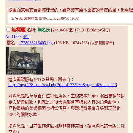
從畫面來看其實還滿理想的，雖然沒有原本桌遊的羊皮紙風，但重繪
無名氏: 感謝資訊 (IN0xmzmc 23/09/30 19:36)
無標題
名稱:
無名氏
[24/10/04(五)17:13 ID:9Mtpv5IQ]
No.11353
4推
檔名：
1728033216403.jpg
-(103 KB, 1024x768)
[以預覽圖顯示]
這次重製版有在TGS登場，圖來自：
https://nga.178.com/read.php?tid=41772960&page=4&rand=113
好消息是枯草章吉有位每個角色、主線故事加筆，寫出更多的對
話與背景細節，也就是之後大概都會有狼女內容的角色劇情。
怪物重繪的美術細節也相當漂亮，與戰場背景有升級到現代化
RPG的細緻水準。
壞消息是，目前製作進度可能非常非常慢，按照消息試玩版只到
宮殿。