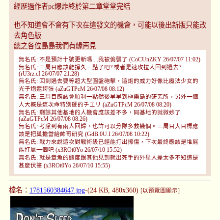
經歷過作者pc爆炸終於第二章堂堂完結
也不知道會不會有下次在這發文的機會，可能以後出新版只能改
去角色版
總之各位島島我們有緣再見
無名氏: 不是預計十號更新嗎 ...我被偷襲了 (CoCUnZKY 26/07/07 11:02)
無名氏: 三周目應該能撐久一點了吧? 或者是速攻拉人回到過去?
(rU3rz.cI 26/07/07 21:28)
無名氏: 回到過去要等超大型圓盤砲擊，這炮的威力好像比魔法少女的
光子炮還誇張 (aZuGTPcM 26/07/08 08:12)
無名氏: 三周目應該會順利一點然後早早到極樂島的研究所，另外一個
人大概是這次命特別硬的チエリ (aZuGTPcM 26/07/08 08:20)
無名氏: 剩餘其他基地的人機會應該差不多，同基地的就微妙了
(aZuGTPcM 26/07/08 08:26)
無名氏: 考慮到有兩人回歸，也許可以分隊多救幾個。三周目大目標應
該是把巢擔當給帥哥研究 (GdB.0U.I 26/07/08 10:22)
無名氏: 戰力來說這次對戰術級已經能打出擦傷，下次最終應該是堆屍
能打贏一個吧 (x3ROt0Yo 26/07/10 15:52)
無名氏: 就是章魚的態度跟其他見到就出死手的外星人差太多不知道是
甚麼伏筆 (x3ROt0Yo 26/07/10 15:55)
檔名：
1781560384647.jpg
-(24 KB, 480x360)
[以預覽圖顯示]