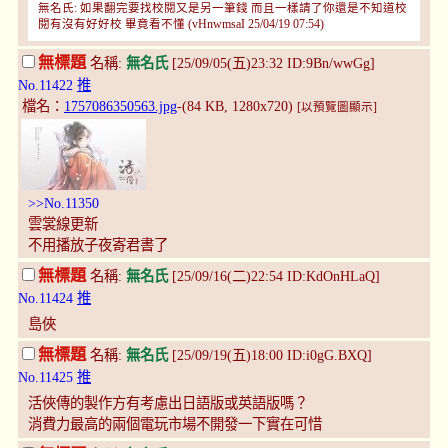
無名氏: 如果翻完要找校閱又是另一筆錢 而且一樣請了你還是不知道校
閱有沒有好好校 畢竟看不懂 (vHnwmsaI 25/04/19 07:54)
無標題
名稱:
無名氏
[25/09/05(五)23:32 ID:9Bn/wwGg]
No.11422
推
檔名：
1757086350563.jpg
-(84 KB, 1280x720)
[以預覽圖顯示]
>>No.11350
雲裳線更新
不用播放子夜寄君書了
無標題
名稱:
無名氏
[25/09/16(二)22:54 ID:KdOnHLaQ]
No.11424
推
島俠
無標題
名稱:
無名氏
[25/09/19(五)18:00 ID:i0gG.BXQ]
No.11425
推
活俠傳的製作方有考慮出日語版或英語版嗎？
消費力最高的兩個電玩市場不開發一下實在可惜