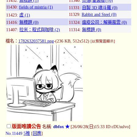
11432:
無標題 (1)
11340:
奈落(重製版) (0)
11430:
fields of mistria (1)
11331:
自製 3D 魂斗羅 (0)
11329:
Rabbit and Steel (0)
11423:
虛 (1)
11416:
無標題 (0)
11324:
瘟疫公司：解藥風雲 (0)
11407:
拉米：程式與咖啡 (2)
11314:
無標題 (0)
檔名：
1782632037581.png
-(236 KB, 512x512)
[以預覽圖顯示]
版面唯讀公告
名稱:
dbfox ★
[26/06/28(日)15:33 ID:cDUsulvo]
No.11449
5推
[
回應
]