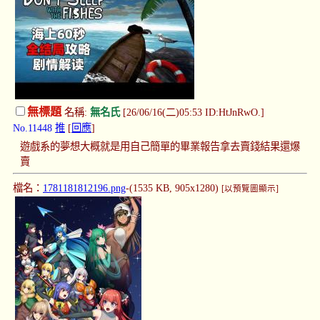
無標題
名稱:
無名氏
[26/06/16(二)05:53 ID:HtJnRwO.]
No.11448
推
[
回應
]
遊戲系的夢想大概就是用自己簡單的畢業報告拿去賣錢結果還爆
賣
檔名：
1781181812196.png
-(1535 KB, 905x1280)
[以預覽圖顯示]