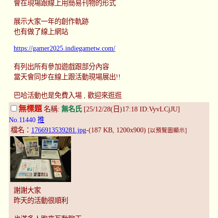
會在現場跟線上用簡易刊物的形式
展示大家一年的創作軌跡
也有做了線上網站
https://gamer2025.indiegametw.com/
有列出所有參加遊戲跟部分內容
當天會同步在線上跟活動現場展出!!
巴哈活動也是免費入場 , 歡迎來逛逛
無標題
名稱:
無名氏
[25/12/28(日)17:18 ID:VyvLCjJU]
No.11440
推
檔名：
1766913539281.jpg
-(187 KB, 1200x900)
[以預覽圖顯示]
謝謝大家
昨天的活動很順利