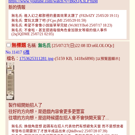
https://www.youtube.com/watch?v=B6cQX3LPYuM
新的情報
無名氏: 進入幻之都那裡的畫面效果太讚了 (F82b/fZY 25/05/20 19:11)
無名氏: 實玩太讚了吧 (FCpo.jMI 25/05/29 01:59)
無名氏: 希望不會像小說版草草完結 (WcM1YBo6 25/07/17 18:23)
無名氏: 不會啦，甚至提過每個角色會加狼女等級的個人事件
(2iq5QDME 25/07/21 02:05)
無標題
名稱:
無名氏
[25/07/27(日)22:08 ID:n6LOLOQc]
No.11417
6推
檔名：
1753625311281.jpg
-(5159 KB, 1418x6890)
[以預覽圖顯示]
製作組開始招人了
往好的方向想，是遊戲內容會更多更豐富
往壞的方向想，是這時候還在招人會不會快開天窗了...
無名氏: 換個角度想 起碼有在招人代表他們有想避免天窗 而不是想放者
等發布日期要到了才放半成品出來 (QhkBvxe2 25/07/28 07:39)