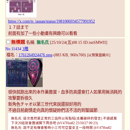
https://x.com/ts_tassan/status/1981006934577991952
１７話まで
前面有加了一些小動畫有興趣可以看看
無標題
名稱:
無名氏
[25/10/24(五)08:15 ID:isnSMWII]
No.11434
3推
檔名：
1761264924476.png
-(883 KB, 960x760)
[以預覽圖顯示]
很快就跑出來的本作巢擔當，血多防高還會打人如果用無消耗的
攻擊要拆很久
新角色チャオ以第三世代來說還挺好用的
不過目前劇情走向真的懷疑妳們活不活的到聖誕節
無名氏: 這次竟然是正常的三話所以有點短(支離破碎的發言) 不過感覺
下次20話就會團滅開下周目吧 (bV47Hm82 25/10/27 09:23)
無名氏: 說不定有機會暫時小三可可亞當女主一段時間 (bV47Hm82