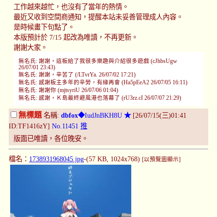
工作越來越忙，也沒有了當年的熱情。
最近又收到空間商通知，提醒本站未妥善管理成人內容。
是時候畫下句點了。
本版預計於 7/15 起改為唯讀，不再更新。
謝謝大家。
無名氏: 謝謝，這板給了我很多樂趣與介紹很多遊戲 (cJhbsUgw
26/07/01 23:43)
無名氏: 謝謝，辛苦了 (/LTvrYa. 26/07/02 17:21)
無名氏: 感謝板主多年的辛勞，有緣再會 (Ha5pEeA2 26/07/05 16:11)
無名氏: 謝謝你 (mjtsyriU 26/07/06 01:04)
無名氏: 感謝，Ｋ島最終避風港也落幕了 (rU3rz.cI 26/07/07 21:29)
無標題
名稱:
dbfox
◆IudJnBKH8U
★
[26/07/15(三)01:41
ID:TF1416zY]
No.11451
推
版面已唯讀，各位晚安。
檔名：
1738931968045.jpg
-(57 KB, 1024x768)
[以預覽圖顯示]