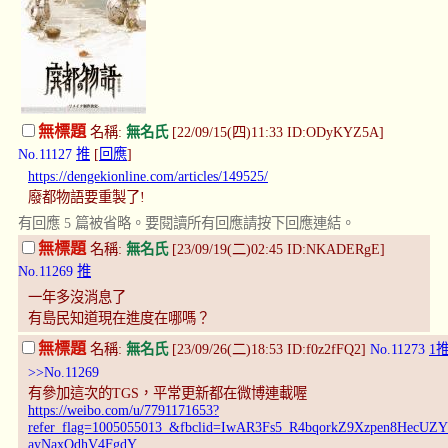
無標題
名稱:
無名氏
[22/09/15(四)11:33 ID:ODyKYZ5A]
No.11127
推
[
回應
]
https://dengekionline.com/articles/149525/
廢都物語要重製了!
有回應 5 篇被省略。要閱讀所有回應請按下回應連結。
無標題
名稱:
無名氏
[23/09/19(二)02:45 ID:NKADERgE]
No.11269
推
一年多沒消息了
有島民知道現在進度在哪嗎？
無標題
名稱:
無名氏
[23/09/26(二)18:53 ID:f0z2fFQ2]
No.11273
1
>>No.11269
有參加這次的TGS，平常更新都在微博連載喔
https://weibo.com/u/7791171653?
refer_flag=1005055013_&fbclid=IwAR3Fs5_R4bqorkZ9Xzpen8Hec
ayNaxQdhV4FgdY