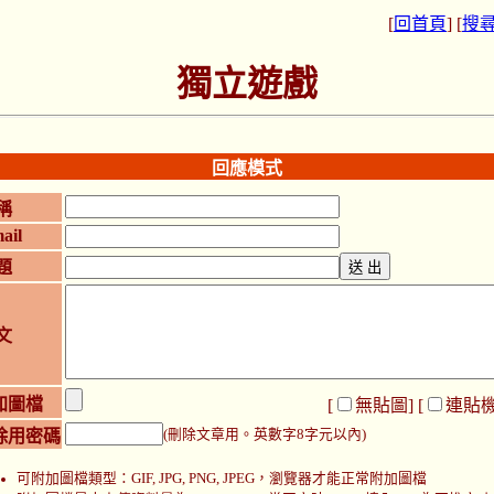
[
回首頁
] [
搜
獨立遊戲
回應模式
稱
ail
題
文
加圖檔
[
無貼圖
] [
連貼
除用密碼
(刪除文章用。英數字8字元以內)
可附加圖檔類型：GIF, JPG, PNG, JPEG，瀏覽器才能正常附加圖檔