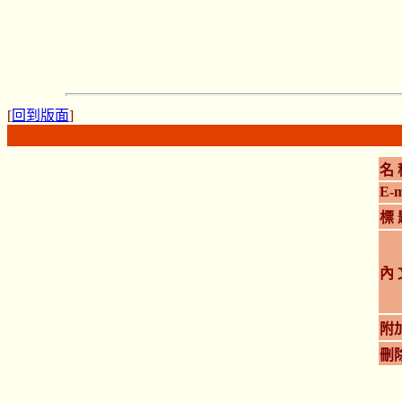
[
回到版面
]
名 
E-m
標 
內 
附
刪