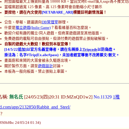
附加圖檔最大上傳資料量為 10000 KB。當回文時E-mail填入sage為不推文
當檔案超過寬 125 像素、高 125 像素時會自動縮小尺寸顯示
要捏他，請在內文使用
[NETABARE_ARI]
標籤註明劇情洩漏！
公告、舉報、建議請向
DB管理室
辦理。
什麼是
獨立遊戲(Indie Game)
？看看維基百科怎麼說。
歡迎介紹有趣的獨立/同人遊戲，但商業遊戲請至其他版面。
免費遊戲的載點可自由張貼，但須付費的遊戲禁止張貼破解版。
自製的遊戲大大歡迎！歡迎到本版宣傳！
[14/5/22追加]以官方名義宣傳者，請在名稱掛上
Tripcode
以防偽造。
掛法為：名字#Trip(Ex.abc#pass)，未加者經宣導後不改將鎖文/刪文。
畫面廚和來鬧的大濕會被永久驅逐出境。
關於製作方面，請至
遊戲設計
討論。
本板為一般向板面，禁止張貼上車圖。
名稱:
無名氏
[24/05/23(四)20:31 ID:MZnQD1w2]
No.11329
1推
red.com/app/2132850/Rabbit_and_Steel/
?
hHhc 24/05/24 01:34)