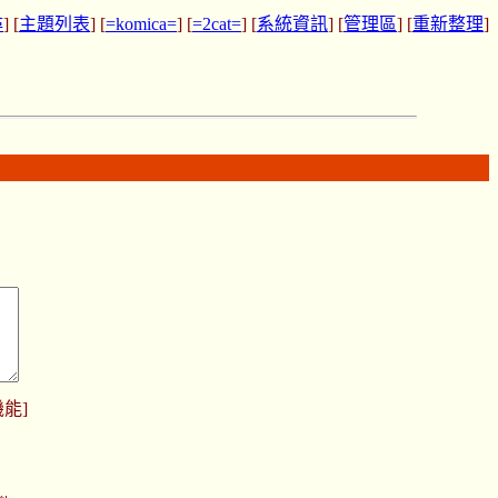
尋
] [
主題列表
] [
=komica=
] [
=2cat=
] [
系統資訊
] [
管理區
] [
重新整理
]
機能
]