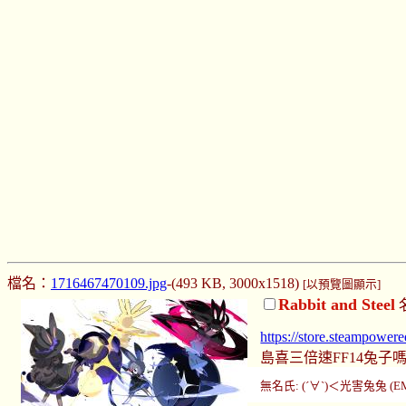
檔名：
1716467470109.jpg
-(493 KB, 3000x1518)
[以預覽圖顯示]
Rabbit and Steel
https://store.steampowe
島喜三倍速FF14兔子嗎
無名氏: (´∀`)＜光害兔兔 (EMS0