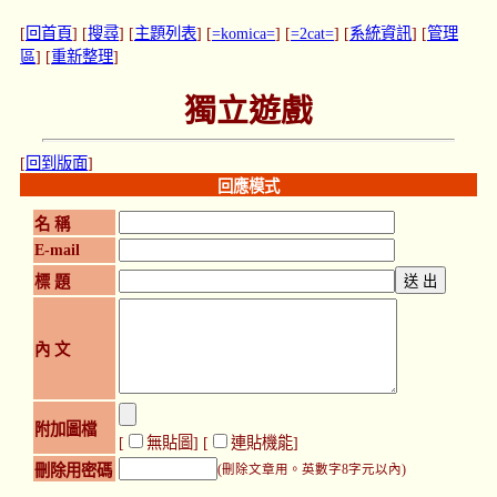
[
回首頁
] [
搜尋
] [
主題列表
] [
=komica=
] [
=2cat=
] [
系統資訊
] [
管理
區
] [
重新整理
]
獨立遊戲
[
回到版面
]
回應模式
名 稱
E-mail
標 題
內 文
附加圖檔
[
無貼圖
] [
連貼機能
]
刪除用密碼
(刪除文章用。英數字8字元以內)