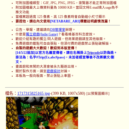
可附加圖檔類型：GIF, JPG, PNG, JPEG，瀏覽器才能正常附加圖檔
附加圖檔最大上傳資料量為 10000 KB。當回文時E-mail填入sage為不
推文功能
當檔案超過寬 125 像素、高 125 像素時會自動縮小尺寸顯示
要捏他，請在內文使用
[NETABARE_ARI]
標籤註明劇情洩漏！
公告、舉報、建議請向
DB管理室
辦理。
什麼是
獨立遊戲(Indie Game)
？看看維基百科怎麼說。
歡迎介紹有趣的獨立/同人遊戲，但商業遊戲請至其他版面。
免費遊戲的載點可自由張貼，但須付費的遊戲禁止張貼破解版。
自製的遊戲大大歡迎！歡迎到本版宣傳！
[14/5/22追加]以官方名義宣傳者，請在名稱掛上
Tripcode
以防偽造。
掛法為：名字#Trip(Ex.abc#pass)，未加者經宣導後不改將鎖文/刪
文。
畫面廚和來鬧的大濕會被永久驅逐出境。
關於製作方面，請至
遊戲設計
討論。
本板為一般向板面，禁止張貼上車圖。
檔名：
1717315825165.jpg
-(399 KB, 1007x580)
[以預覽圖顯示]