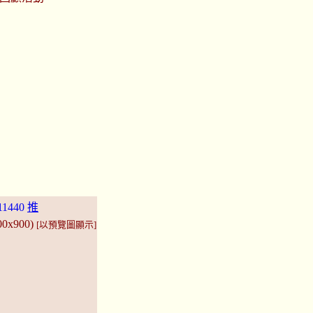
11440
推
200x900)
[以預覽圖顯示]