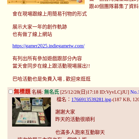
跟40個團隊募集了資料
會在現場跟線上用簡易刊物的形式
展示大家一年的創作軌跡
也有做了線上網站
https://gamer2025.indiegametw.com/
有列出所有參加遊戲跟部分內容
當天會同步在線上跟活動現場展出!!
巴哈活動也是免費入場 , 歡迎來逛逛
無標題
名稱:
無名氏
[25/12/28(日)17:18 ID:VyvLCjJU]
No.
檔名：
1766913539281.jpg
-(187 KB, 1
謝謝大家
昨天的活動很順利
也滿多人跑來互動聊天