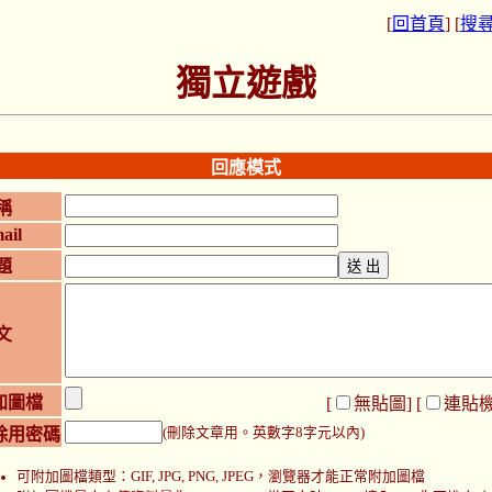
[
回首頁
] [
搜
獨立遊戲
回應模式
稱
ail
題
文
加圖檔
[
無貼圖
] [
連貼
除用密碼
(刪除文章用。英數字8字元以內)
可附加圖檔類型：GIF, JPG, PNG, JPEG，瀏覽器才能正常附加圖檔