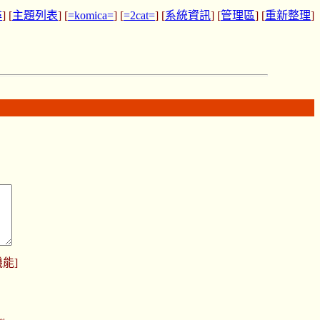
尋
] [
主題列表
] [
=komica=
] [
=2cat=
] [
系統資訊
] [
管理區
] [
重新整理
]
機能
]