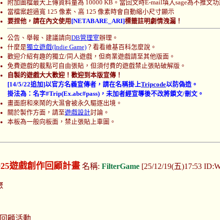
附加圖檔最大上傳資料量為 10000 KB。當回文時E-mail填入sage為不推文
當檔案超過寬 125 像素、高 125 像素時會自動縮小尺寸顯示
要捏他，請在內文使用
[NETABARE_ARI]
標籤註明劇情洩漏！
公告、舉報、建議請向
DB管理室
辦理。
什麼是
獨立遊戲(Indie Game)
？看看維基百科怎麼說。
歡迎介紹有趣的獨立/同人遊戲，但商業遊戲請至其他版面。
免費遊戲的載點可自由張貼，但須付費的遊戲禁止張貼破解版。
自製的遊戲大大歡迎！歡迎到本版宣傳！
[14/5/22追加]以官方名義宣傳者，請在名稱掛上
Tripcode
以防偽造。
掛法為：名字#Trip(Ex.abc#pass)，未加者經宣導後不改將鎖文/刪文。
畫面廚和來鬧的大濕會被永久驅逐出境。
關於製作方面，請至
遊戲設計
討論。
本板為一般向板面，禁止張貼上車圖。
2025遊戲創作回顧計畫
名稱:
FilterGame
[25/12/19(五)17:53 ID
聚
回顧活動