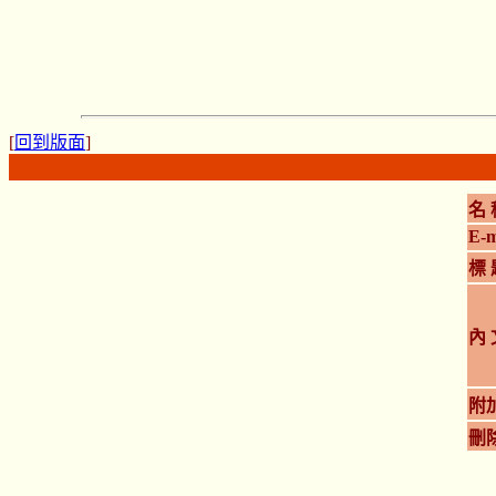
[
回到版面
]
名 
E-m
標 
內 
附
刪