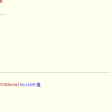
功能
:WO3E8wSk]
No.11439
推