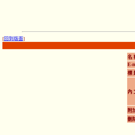
[
回到版面
]
名 
E-m
標 
內 
附
刪