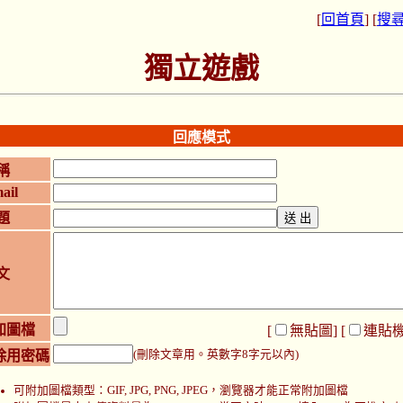
[
回首頁
] [
搜
獨立遊戲
回應模式
稱
ail
題
文
加圖檔
[
無貼圖
] [
連貼
除用密碼
(刪除文章用。英數字8字元以內)
可附加圖檔類型：GIF, JPG, PNG, JPEG，瀏覽器才能正常附加圖檔