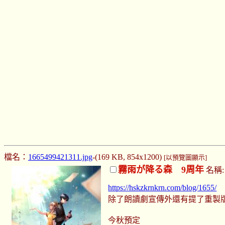
檔名：
1665499421311.jpg
-(169 KB, 854x1200)
[以預覽圖顯示]
霧雨が降る森 9周年
名稱
https://hskzkrnkrn.com/blog/1655/
除了朗讀劇宣傳外還有提了重製
今秋預定