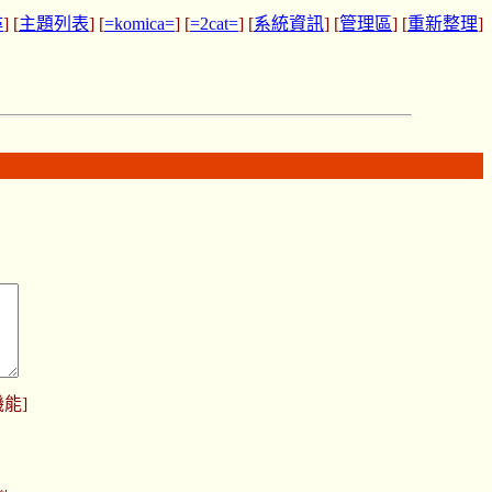
尋
] [
主題列表
] [
=komica=
] [
=2cat=
] [
系統資訊
] [
管理區
] [
重新整理
]
機能
]