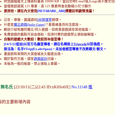
附加圖檔最大上傳資料量為 10000 KB。當回文時E-mail填入sage為不推文
當檔案超過寬 125 像素、高 125 像素時會自動縮小尺寸顯示
要捏他，請在內文使用
[NETABARE_ARI]
標籤註明劇情洩漏！
公告、舉報、建議請向
DB管理室
辦理。
什麼是
獨立遊戲(Indie Game)
？看看維基百科怎麼說。
歡迎介紹有趣的獨立/同人遊戲，但商業遊戲請至其他版面。
免費遊戲的載點可自由張貼，但須付費的遊戲禁止張貼破解版。
自製的遊戲大大歡迎！歡迎到本版宣傳！
[14/5/22追加]以官方名義宣傳者，請在名稱掛上
Tripcode
以防偽造。
掛法為：名字#Trip(Ex.abc#pass)，未加者經宣導後不改將鎖文/刪文。
畫面廚和來鬧的大濕會被永久驅逐出境。
關於製作方面，請至
遊戲設計
討論。
本板為一般向板面，禁止張貼上車圖。
:
無名氏
[22/10/11(二)22:43 ID:xK6So0/E]
No.11148
推
版的主要新增內容