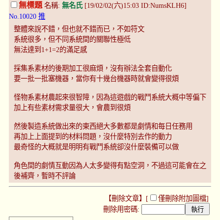
無標題
名稱:
無名氏
[19/02/02(六)15:03 ID:NumsKLH6]
No.10020
推
整體來說不錯，但也就不錯而已，不如符文
系統很多，但不同系統間的關聯性極低
無法達到1+1=2的滿足感
採集系素材的後期加工很麻煩，沒有辦法全套自動化
要一批一批塞機器，當你有十幾台機器時就會變得很煩
怪物系素材農起來很智障，因為這遊戲的戰鬥系統大概中等偏下
加上有些素材需求量很大，會農到很煩
然後製造系統做出來的東西絕大多數都是劇情和每日任務用
再加上上面提到的材料問題，沒什麼特別去作的動力
最奇怪的大概就是明明有戰鬥系統卻沒什麼裝備可以做
角色間的劇情互動因為人太多變得有點空洞，不過這可能會在之
後補齊，暫時不評論
【刪除文章】[
僅刪除附加圖檔
]
刪除用密碼: