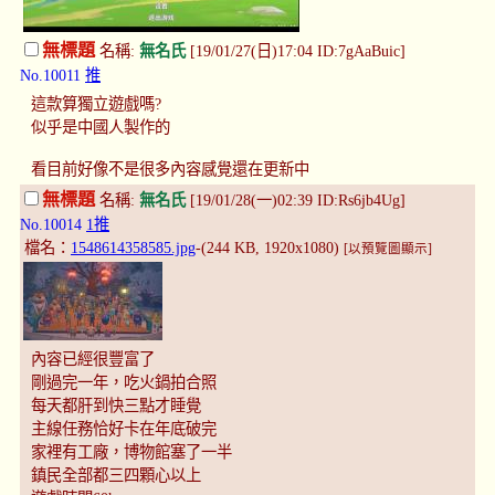
無標題
名稱:
無名氏
[19/01/27(日)17:04 ID:7gAaBuic]
No.10011
推
這款算獨立遊戲嗎?
似乎是中國人製作的
看目前好像不是很多內容感覺還在更新中
無標題
名稱:
無名氏
[19/01/28(一)02:39 ID:Rs6jb4Ug]
No.10014
1推
檔名：
1548614358585.jpg
-(244 KB, 1920x1080)
[以預覽圖顯示]
內容已經很豐富了
剛過完一年，吃火鍋拍合照
每天都肝到快三點才睡覺
主線任務恰好卡在年底破完
家裡有工廠，博物館塞了一半
鎮民全部都三四顆心以上