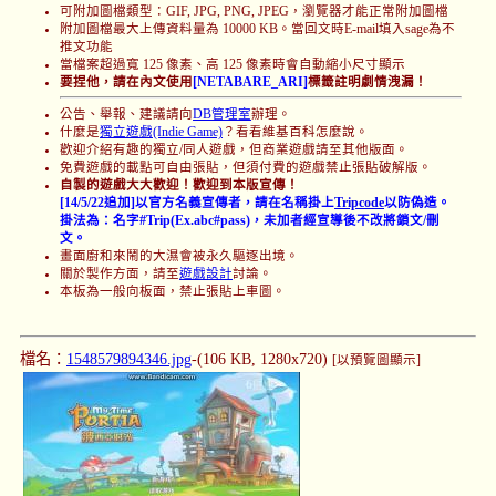
可附加圖檔類型：GIF, JPG, PNG, JPEG，瀏覽器才能正常附加圖檔
附加圖檔最大上傳資料量為 10000 KB。當回文時E-mail填入sage為不
推文功能
當檔案超過寬 125 像素、高 125 像素時會自動縮小尺寸顯示
要捏他，請在內文使用
[NETABARE_ARI]
標籤註明劇情洩漏！
公告、舉報、建議請向
DB管理室
辦理。
什麼是
獨立遊戲(Indie Game)
？看看維基百科怎麼說。
歡迎介紹有趣的獨立/同人遊戲，但商業遊戲請至其他版面。
免費遊戲的載點可自由張貼，但須付費的遊戲禁止張貼破解版。
自製的遊戲大大歡迎！歡迎到本版宣傳！
[14/5/22追加]以官方名義宣傳者，請在名稱掛上
Tripcode
以防偽造。
掛法為：名字#Trip(Ex.abc#pass)，未加者經宣導後不改將鎖文/刪
文。
畫面廚和來鬧的大濕會被永久驅逐出境。
關於製作方面，請至
遊戲設計
討論。
本板為一般向板面，禁止張貼上車圖。
檔名：
1548579894346.jpg
-(106 KB, 1280x720)
[以預覽圖顯示]