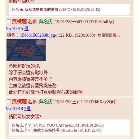
遊戲時間60hr
無名氏: 有點像監獄兔的畫風 (o8SfOFI6 19/01/28 22:45)
無標題
名稱:
無名氏
[19/01/28(一)03:00 ID:Rs6jb4Ug]
No.10015
推
檔名：
1548615652830.jpg
-(122 KB, 1920x1080)
[以預覽圖顯示]
合照超好玩的(誤
除了語音還有點缺外
內容應該實裝差不多了
主線之後還有蓋飛機任務
此外官方好像也打算更新岩石鎮的劇情
無標題
名稱:
無名氏
[19/01/30(三)11:22 ID:hbXdy2QQ]
No.10018
2推
請問可以女女嗎?
無名氏: (ﾟ∀ﾟ)＜YES YOU CAN (o4iditIM 19/01/30 20:03)
無名氏: (´∀`)這款也有結婚嗎 (lH5xPh3o 19/01/31 22:00)