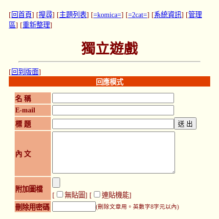
[
回首頁
] [
搜尋
] [
主題列表
] [
=komica=
] [
=2cat=
] [
系統資訊
] [
管理
區
] [
重新整理
]
獨立遊戲
[
回到版面
]
回應模式
名 稱
E-mail
標 題
內 文
附加圖檔
[
無貼圖
] [
連貼機能
]
刪除用密碼
(刪除文章用。英數字8字元以內)