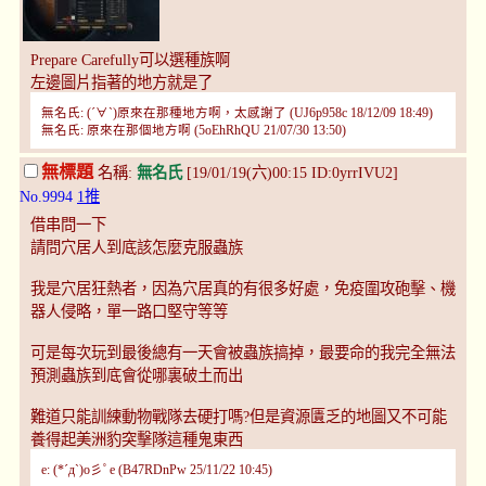
Prepare Carefully可以選種族啊
左邊圖片指著的地方就是了
無名氏: (´∀`)原來在那種地方啊，太感謝了 (UJ6p958c 18/12/09 18:49)
無名氏: 原來在那個地方啊 (5oEhRhQU 21/07/30 13:50)
無標題
名稱:
無名氏
[19/01/19(六)00:15 ID:0yrrIVU2]
No.9994
1推
借串問一下
請問穴居人到底該怎麼克服蟲族
我是穴居狂熱者，因為穴居真的有很多好處，免疫圍攻砲擊、機
器人侵略，單一路口堅守等等
可是每次玩到最後總有一天會被蟲族搞掉，最要命的我完全無法
預測蟲族到底會從哪裏破土而出
難道只能訓練動物戰隊去硬打嗎?但是資源匱乏的地圖又不可能
養得起美洲豹突擊隊這種鬼東西
e: (*´д`)o彡ﾟe (B47RDnPw 25/11/22 10:45)