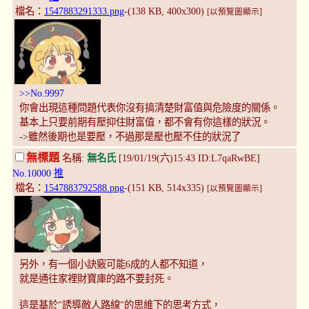
檔名：
1547883291333.png
-(138 KB, 400x300)
[以預覽圖顯示]
>>No.9997
你會出現這種問題代表你沒有搞清楚財富值與危險度的關係。
基本上只要前期有壓抑住財富值，都不會有你這樣的狀況。
->雖然後期也是要壓，不過那是壓也壓不住的狀況了
無標題
名稱:
無名氏
[19/01/19(六)15:43 ID:L7qaRwBE]
No.10000
推
檔名：
1547883792588.png
-(151 KB, 514x335)
[以預覽圖顯示]
另外，有一個小訣竅可能6成的人都不知道，
就是通往家裡財寶庫的路不要封死。
這是基於"誘導敵人路線"的思維下的思考方式，