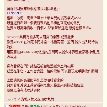
留洞跟財寶庫那個應該是同個概念(?
>>No.9998
極地、冰海、高溫沙漠 yt上最常見的挑戰模式www
最近還有看到一個要觀眾給他目標他來完成的系列
他要在最高難度收一百個人,然後蓋船逃走,感覺也很自虐w
rimworld其實有蠻多可以研究的東西(或是撇步
像是airlock 在冷藏庫門外空一格後再蓋一道門,減少出入時冷氣
流失
用兩層牆(double wall)做出的房間可以減少外界溫度影響(特別是
冷凍庫
還有看過在門外鋪點石板當地墊減少室內灰塵
或是在砲塔、工作台旁建一格的電線 可以讓玩家手動操作開關
上面講到的高溫陷阱則是從哈哈看來的
另外看影片說工兵會看砲塔集火範圍來選擇破牆位置
我倒是沒有成功誘導過
| ω・`) ＜講著講著又想開局丸惹
無標題
名稱:
無名氏
[19/01/23(三)10:49 ID:x53Si.ao]