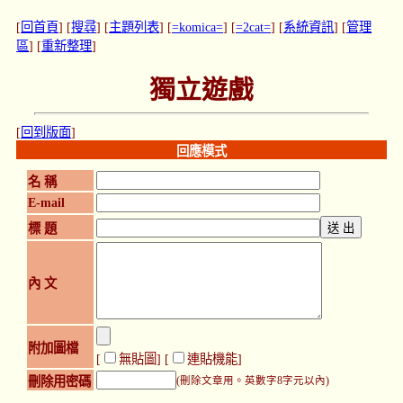
[
回首頁
] [
搜尋
] [
主題列表
] [
=komica=
] [
=2cat=
] [
系統資訊
] [
管理
區
] [
重新整理
]
獨立遊戲
[
回到版面
]
回應模式
名 稱
E-mail
標 題
內 文
附加圖檔
[
無貼圖
] [
連貼機能
]
刪除用密碼
(刪除文章用。英數字8字元以內)