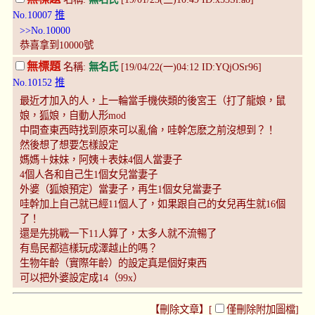
No.10007
推
>>No.10000
恭喜拿到10000號
無標題
名稱:
無名氏
[19/04/22(一)04:12 ID:YQjOSr96]
No.10152
推
最近才加入的人，上一輪當手機俠類的後宮王（打了龍娘，鼠
娘，狐娘，自動人形mod
中間查東西時找到原來可以亂倫，哇幹怎麽之前沒想到？！
然後想了想要怎樣設定
媽媽＋妹妹，阿姨＋表妹4個人當妻子
4個人各和自己生1個女兒當妻子
外婆（狐娘預定）當妻子，再生1個女兒當妻子
哇幹加上自己就已經11個人了，如果跟自己的女兒再生就16個
了！
還是先挑戰一下11人算了，太多人就不流暢了
有島民都這樣玩成澤越止的嗎？
生物年齡（實際年齡）的設定真是個好東西
可以把外婆設定成14（99x）
【刪除文章】[
僅刪除附加圖檔
]