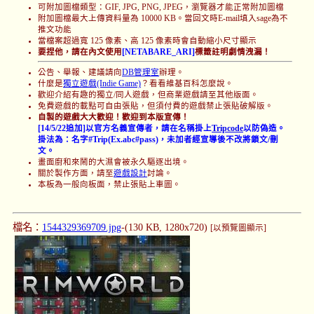
可附加圖檔類型：GIF, JPG, PNG, JPEG，瀏覽器才能正常附加圖檔
附加圖檔最大上傳資料量為 10000 KB。當回文時E-mail填入sage為不
推文功能
當檔案超過寬 125 像素、高 125 像素時會自動縮小尺寸顯示
要捏他，請在內文使用
[NETABARE_ARI]
標籤註明劇情洩漏！
公告、舉報、建議請向
DB管理室
辦理。
什麼是
獨立遊戲(Indie Game)
？看看維基百科怎麼說。
歡迎介紹有趣的獨立/同人遊戲，但商業遊戲請至其他版面。
免費遊戲的載點可自由張貼，但須付費的遊戲禁止張貼破解版。
自製的遊戲大大歡迎！歡迎到本版宣傳！
[14/5/22追加]以官方名義宣傳者，請在名稱掛上
Tripcode
以防偽造。
掛法為：名字#Trip(Ex.abc#pass)，未加者經宣導後不改將鎖文/刪
文。
畫面廚和來鬧的大濕會被永久驅逐出境。
關於製作方面，請至
遊戲設計
討論。
本板為一般向板面，禁止張貼上車圖。
檔名：
1544329369709.jpg
-(130 KB, 1280x720)
[以預覽圖顯示]