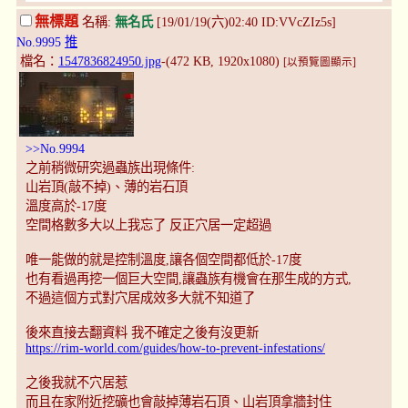
無標題
名稱:
無名氏
[19/01/19(六)02:40 ID:VVcZIz5s]
No.9995
推
檔名：
1547836824950.jpg
-(472 KB, 1920x1080)
[以預覽圖顯示]
>>No.9994
之前稍微研究過蟲族出現條件:
山岩頂(敲不掉)、薄的岩石頂
溫度高於-17度
空間格數多大以上我忘了 反正穴居一定超過
唯一能做的就是控制溫度,讓各個空間都低於-17度
也有看過再挖一個巨大空間,讓蟲族有機會在那生成的方式,
不過這個方式對穴居成效多大就不知道了
後來直接去翻資料 我不確定之後有沒更新
https://rim-world.com/guides/how-to-prevent-infestations/
之後我就不穴居惹
而且在家附近挖礦也會敲掉薄岩石頂、山岩頂拿牆封住