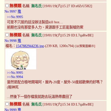
無標題
名稱:
無名氏
[19/01/19(六)15:27 ID:e0ZrU5H2]
No.9997
推
>>No.9995
可是不穴居的話沒辦法製造kill box…
前期也沒有那麼多人力、資源跟手工匠能製槍防禦
無標題
名稱:
無名氏
[19/01/19(六)15:29 ID:L7qaRwBE]
No.9998
推
檔名：
1547882944236.jpg
-(239 KB, 1200x794)
[以預覽圖顯示]
>>No.9995
>>No.9994
當然是配合極地開場阿，屋內-20度，屋外-50度超歡樂的好嗎？
(眼神死
...然後下一個存檔我就跑去玩溫熱帶農田了
無標題
名稱:
無名氏
[19/01/19(六)15:34 ID:L7qaRwBE]
No.9999
推