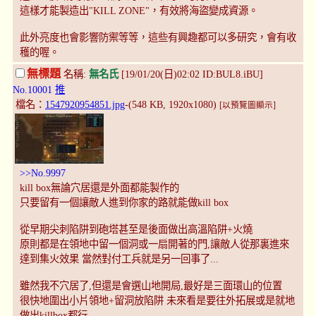
這樣才能製造出"KILL ZONE"，有效將海盜變成資源。
此外亮度也會影響防禦等等，這些有興趣都可以多研究，會有收
穫的喔。
無標題
名稱:
無名氏
[19/01/20(日)02:02 ID:BUL8.iBU]
No.10001
推
檔名：
1547920954851.jpg
-(548 KB, 1920x1080)
[以預覽圖顯示]
>>No.9997
kill box無論穴居還是外面都能製作的
只要留有一個讓敵人進到你家的路就能做kill box
從早期尖刺陷阱到砲塔甚至是後面做出高溫陷阱+火燒
原則都是在領地中留一個洞或一扇開著的門,讓敵人從那裏進來
達到集火效果 當然對付工兵就是另一回事了...
雖然我不穴居了,但還是會選山地開局,最好是三面環山的位置
很快地圍出小片領地+留洞放陷阱 未來看是要往外拓展或是就地
做出killbox都行