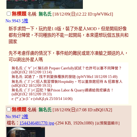
無標題
名稱:
無名氏
[18/12/09(日)12:22 ID:tpWV86cI]
No.9943
5推
新手求問一下，玩的是1.0版，裝了外星人MOD，但是開局好像
都有分陣營，不同種族的不能一起開局，本來還想玩個五族共和
國家
先不考慮俘虜的情況下，事件給的難民或是冷凍艙之類送的人，
可以刷出外星人嗎
無名氏: (ﾟ∀ﾟ)＜裝EdB Prepare Carefully試試？也許可以塞不同陣營？
(nBQf/iX2 18/12/09 13:14)
無名氏: 試過了，找不到變換種族的按鈕 (tpWV86cI 18/12/09 15:49)
無名氏: (ﾟ3ﾟ)＜招人我習慣裝Hospitality，可以蓋旅館招待 & 招募客人
(nBQf/iX2 18/12/09 19:31)
無名氏: (ﾟ3ﾟ)＜囚犯？裝Prison Labor & Quarry通通給我挖礦去！
(nBQf/iX2 18/12/09 19:33)
e: (*´д`)o彡ﾟe (sfuKjLyk 25/10/14 14:06)
無標題
名稱:
無名氏
[18/12/09(日)17:08 ID:nBQf/iX2]
No.9947
2推
檔名：
1544346481770.jpg
-(294 KB, 1920x1080)
[以預覽圖顯示]