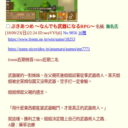
ぶきあつめ ～なんでも武器になるRPG～
名稱:
無名氏
[18/09/23(日)22:24 ID:swzVYSj6]
No.9856
16推
https://www.freem.ne.jp/win/game/18253
https://game.nicovideo.jp/atsumaru/games/gm7771
freem近期榜首+nico近期二名
武器屋的一對姊妹，在父親死後姐姐試著從事武器商人，某天姐
姐被史萊姆包圍又沒帶武器，空手打一定會輸。
姐姐想起父親的遺言，
「用什麼東西都能當武器戰鬥，才是真正的武器商人。」
就這樣，勝利之後，姐姐決定踏上自己的武器商人之路...
A鍵：藥草治療