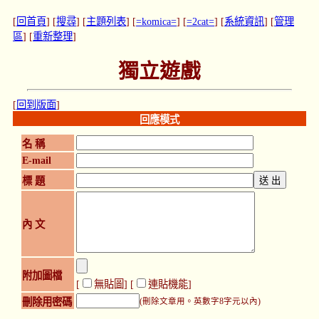
[
回首頁
] [
搜尋
] [
主題列表
] [
=komica=
] [
=2cat=
] [
系統資訊
] [
管理
區
] [
重新整理
]
獨立遊戲
[
回到版面
]
回應模式
名 稱
E-mail
標 題
內 文
附加圖檔
[
無貼圖
] [
連貼機能
]
刪除用密碼
(刪除文章用。英數字8字元以內)