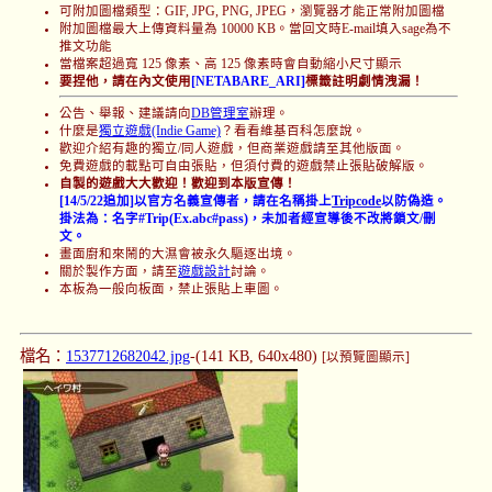
可附加圖檔類型：GIF, JPG, PNG, JPEG，瀏覽器才能正常附加圖檔
附加圖檔最大上傳資料量為 10000 KB。當回文時E-mail填入sage為不
推文功能
當檔案超過寬 125 像素、高 125 像素時會自動縮小尺寸顯示
要捏他，請在內文使用
[NETABARE_ARI]
標籤註明劇情洩漏！
公告、舉報、建議請向
DB管理室
辦理。
什麼是
獨立遊戲(Indie Game)
？看看維基百科怎麼說。
歡迎介紹有趣的獨立/同人遊戲，但商業遊戲請至其他版面。
免費遊戲的載點可自由張貼，但須付費的遊戲禁止張貼破解版。
自製的遊戲大大歡迎！歡迎到本版宣傳！
[14/5/22追加]以官方名義宣傳者，請在名稱掛上
Tripcode
以防偽造。
掛法為：名字#Trip(Ex.abc#pass)，未加者經宣導後不改將鎖文/刪
文。
畫面廚和來鬧的大濕會被永久驅逐出境。
關於製作方面，請至
遊戲設計
討論。
本板為一般向板面，禁止張貼上車圖。
檔名：
1537712682042.jpg
-(141 KB, 640x480)
[以預覽圖顯示]