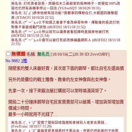
無名氏: 打死勇者容易，西邊伐木工爺爺家的殺神椅子，即使從100%改
弱也仍然有高機率停止一回合 (YGSveSQY 18/10/20 19:31)
無名氏: Σ(ﾟдﾟ)原來枯樹有這功能!!我都拿四棵樹在打,大範圍四連擊超
爽 (XTi/bCFI 18/10/20 22:52)
無名氏: (*ﾟーﾟ)｡o０不知道之後會不會改掉哥布林，揮動後的投武打到
對象不會變成戰鬥狀態 (tfb5FDJ2 18/11/18 21:52)
無名氏: (*ﾟーﾟ)｡o０所以就可以讓勇者看招牌時直接原地被打死
(tfb5FDJ2 18/11/18 21:54)
無名氏: (*ﾟーﾟ)｡o０還可以被打死前改換捕蟲網抓人 (tfb5FDJ2 18/11/18
21:55)
無標題
名稱:
無名氏
[18/10/16(二)20:39 ID:2vvvOJRY]
No.9882
3推
隔壁家的雙人床最好賣，其次是下面的鋼琴，都比自宅左還高價
另外的是攤位的戰士雕像、教會的左女神像與右女神像，
先拿一次，接下來鍛冶屋訂購就可以常時填滿貨架了。
開局二十分鐘床鋼琴自宅民家賣賣就可以破萬、增加貨架增加賣
價減少時間，
最多一小時就用不光錢了...
無名氏: (´_ゝ`)ㄏ習慣了隨街回收路燈和拿掉別人老家去賣錢...
(FvwD.mw. 18/10/17 11:29)
無名氏: (´_ゝ`)ㄏ最搞笑是直接將村子賣出去，但是仍然能進村子地圖