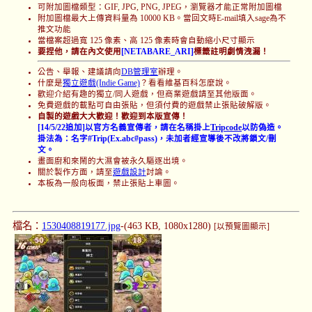
可附加圖檔類型：GIF, JPG, PNG, JPEG，瀏覽器才能正常附加圖檔
附加圖檔最大上傳資料量為 10000 KB。當回文時E-mail填入sage為不
推文功能
當檔案超過寬 125 像素、高 125 像素時會自動縮小尺寸顯示
要捏他，請在內文使用
[NETABARE_ARI]
標籤註明劇情洩漏！
公告、舉報、建議請向
DB管理室
辦理。
什麼是
獨立遊戲(Indie Game)
？看看維基百科怎麼說。
歡迎介紹有趣的獨立/同人遊戲，但商業遊戲請至其他版面。
免費遊戲的載點可自由張貼，但須付費的遊戲禁止張貼破解版。
自製的遊戲大大歡迎！歡迎到本版宣傳！
[14/5/22追加]以官方名義宣傳者，請在名稱掛上
Tripcode
以防偽造。
掛法為：名字#Trip(Ex.abc#pass)，未加者經宣導後不改將鎖文/刪
文。
畫面廚和來鬧的大濕會被永久驅逐出境。
關於製作方面，請至
遊戲設計
討論。
本板為一般向板面，禁止張貼上車圖。
檔名：
1530408819177.jpg
-(463 KB, 1080x1280)
[以預覽圖顯示]