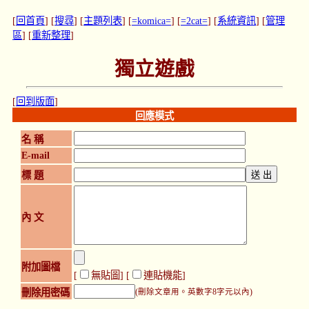
[
回首頁
] [
搜尋
] [
主題列表
] [
=komica=
] [
=2cat=
] [
系統資訊
] [
管理
區
] [
重新整理
]
獨立遊戲
[
回到版面
]
回應模式
名 稱
E-mail
標 題
內 文
附加圖檔
[
無貼圖
] [
連貼機能
]
刪除用密碼
(刪除文章用。英數字8字元以內)