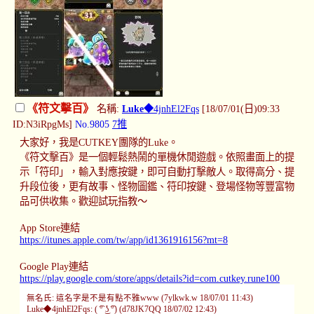
《符文擊百》
名稱:
Luke
◆4jnhEl2Fqs
[18/07/01(日)09:33
ID:N3iRpgMs]
No.9805
7推
大家好，我是CUTKEY團隊的Luke。
《符文擊百》是一個輕鬆熱鬧的單機休閒遊戲。依照畫面上的提
示「符印」，輸入對應按鍵，即可自動打擊敵人。取得高分、提
升段位後，更有故事、怪物圖鑑、符印按鍵、登場怪物等豐富物
品可供收集。歡迎試玩指教～
App Store連結
https://itunes.apple.com/tw/app/id1361916156?mt=8
Google Play連結
https://play.google.com/store/apps/details?id=com.cutkey.rune100
無名氏: 這名字是不是有點不雅www (7ylkwk.w 18/07/01 11:43)
Luke◆4jnhEl2Fqs: ( ͡° ͜ʖ ͡°) (d78JK7QQ 18/07/02 12:43)