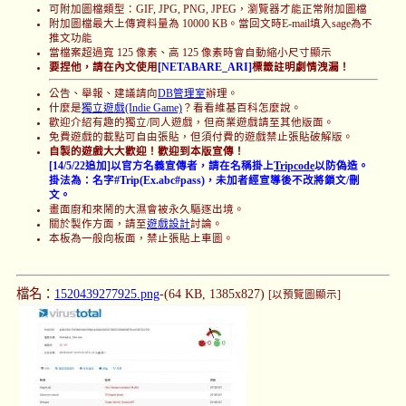
可附加圖檔類型：GIF, JPG, PNG, JPEG，瀏覽器才能正常附加圖檔
附加圖檔最大上傳資料量為 10000 KB。當回文時E-mail填入sage為不
推文功能
當檔案超過寬 125 像素、高 125 像素時會自動縮小尺寸顯示
要捏他，請在內文使用
[NETABARE_ARI]
標籤註明劇情洩漏！
公告、舉報、建議請向
DB管理室
辦理。
什麼是
獨立遊戲(Indie Game)
？看看維基百科怎麼說。
歡迎介紹有趣的獨立/同人遊戲，但商業遊戲請至其他版面。
免費遊戲的載點可自由張貼，但須付費的遊戲禁止張貼破解版。
自製的遊戲大大歡迎！歡迎到本版宣傳！
[14/5/22追加]以官方名義宣傳者，請在名稱掛上
Tripcode
以防偽造。
掛法為：名字#Trip(Ex.abc#pass)，未加者經宣導後不改將鎖文/刪
文。
畫面廚和來鬧的大濕會被永久驅逐出境。
關於製作方面，請至
遊戲設計
討論。
本板為一般向板面，禁止張貼上車圖。
檔名：
1520439277925.png
-(64 KB, 1385x827)
[以預覽圖顯示]