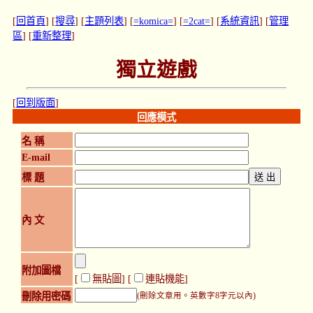
[
回首頁
] [
搜尋
] [
主題列表
] [
=komica=
] [
=2cat=
] [
系統資訊
] [
管理
區
] [
重新整理
]
獨立遊戲
[
回到版面
]
回應模式
名 稱
E-mail
標 題
內 文
附加圖檔
[
無貼圖
] [
連貼機能
]
刪除用密碼
(刪除文章用。英數字8字元以內)