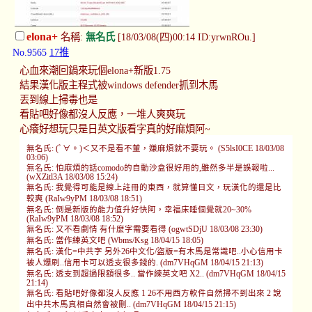
elona+
名稱:
無名氏
[18/03/08(四)00:14 ID:yrwnROu.]
No.9565
17推
心血來潮回鍋來玩個elona+新版1.75
結果漢化版主程式被windows defender抓到木馬
丟到線上掃毒也是
看貼吧好像都沒人反應，一堆人爽爽玩
心癢好想玩只是日英文版看字真的好麻煩阿~
無名氏: (ﾟ∀。)＜又不是看不董，嫌麻煩就不要玩。 (S5lsI0CE 18/03/08
03:06)
無名氏: 怕麻煩的話comodo的自動沙盒很好用的,雖然多半是誤報啦...
(wXZitl3A 18/03/08 15:24)
無名氏: 我覺得可能是線上註冊的東西，就算懂日文，玩漢化的還是比
較爽 (RaIw9yPM 18/03/08 18:51)
無名氏: 倒是新版的能力值升好快阿，幸福床睡個覺就20~30%
(RaIw9yPM 18/03/08 18:52)
無名氏: 又不看劇情 有什麼字需要看得 (ogwtSDjU 18/03/08 23:30)
無名氏: 當作練英文吧 (Wbms/Ksg 18/04/15 18:05)
無名氏: 漢化=中共字 另外26中文化/盜版=有木馬是常識吧..小心信用卡
被人爆刷..信用卡可以透支很多錢的. (dm7VHqGM 18/04/15 21:13)
無名氏: 透支到超過限額很多.. 當作練英文吧 X2.. (dm7VHqGM 18/04/15
21:14)
無名氏: 看貼吧好像都沒人反應 1 26不用西方軟件自然掃不到出來 2 說
出中共木馬真相自然會被刪.. (dm7VHqGM 18/04/15 21:15)