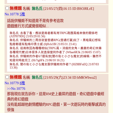
無標題
名稱:
無名氏
[21/05/27(四)16:15 ID:BSOJ0LrE]
No.10778
5推
話說供犠姬不知道是不是有參考這款
遊戲進行方式感覺很相似...
無名氏: 去看了看，應該是兩者都有用TRPG跑團風格來做的關係吧
(ATP879DQ 21/05/29 01:56)
無名氏: 供犠姬的二周目就當普通RPG(普通打贏)玩了，黑暗風幻想有
點廢都還有點烙印勇士感 (0jHck1BI 21/05/31 23:41)
無名氏: 這兩款因為種種相似(TRPG風。消瘦的女角。嚴肅的奇幻夾雜
各種現代梗)日本很多人就直接當同作者了 (W6ao6R3k 21/06/05 15:07)
無名氏: 供犠姬的作者6/7還有放[闇の街と小さな魔女]的線稿，雖然不
知是何時能完工 (Hr7ig6Fk 21/06/10 16:21)
無名氏: 闇の街と小さな魔女跟供犠姬同作者!? (HZ8BFnEQ 21/07/03
13:36)
無標題
名稱:
無名氏
[21/05/29(六)23:34 ID:hMKWbwa2]
No.10779
8推
>>No.10776
那我現在就告訴你，這是RM史上最屌的遊戲，奇幻遊戲中最經
典的奇幻遊戲
沒有能超越他劇情體驗的RPG遊戲，第一次遊玩時的衝擊感真的
很強