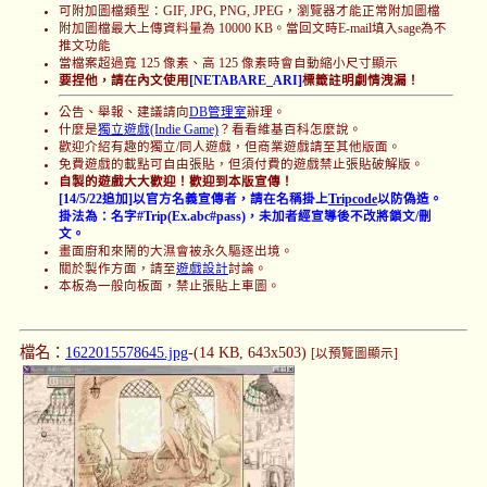
可附加圖檔類型：GIF, JPG, PNG, JPEG，瀏覽器才能正常附加圖檔
附加圖檔最大上傳資料量為 10000 KB。當回文時E-mail填入sage為不
推文功能
當檔案超過寬 125 像素、高 125 像素時會自動縮小尺寸顯示
要捏他，請在內文使用
[NETABARE_ARI]
標籤註明劇情洩漏！
公告、舉報、建議請向
DB管理室
辦理。
什麼是
獨立遊戲(Indie Game)
？看看維基百科怎麼說。
歡迎介紹有趣的獨立/同人遊戲，但商業遊戲請至其他版面。
免費遊戲的載點可自由張貼，但須付費的遊戲禁止張貼破解版。
自製的遊戲大大歡迎！歡迎到本版宣傳！
[14/5/22追加]以官方名義宣傳者，請在名稱掛上
Tripcode
以防偽造。
掛法為：名字#Trip(Ex.abc#pass)，未加者經宣導後不改將鎖文/刪
文。
畫面廚和來鬧的大濕會被永久驅逐出境。
關於製作方面，請至
遊戲設計
討論。
本板為一般向板面，禁止張貼上車圖。
檔名：
1622015578645.jpg
-(14 KB, 643x503)
[以預覽圖顯示]