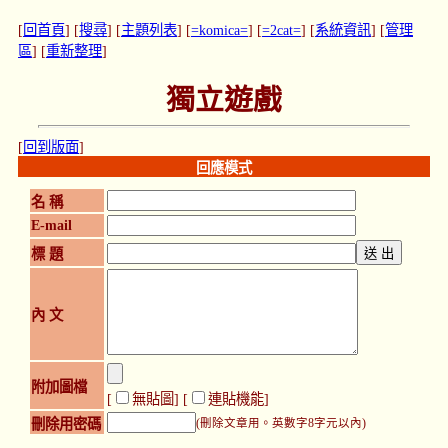
[
回首頁
] [
搜尋
] [
主題列表
] [
=komica=
] [
=2cat=
] [
系統資訊
] [
管理
區
] [
重新整理
]
獨立遊戲
[
回到版面
]
回應模式
名 稱
E-mail
標 題
內 文
附加圖檔
[
無貼圖
] [
連貼機能
]
刪除用密碼
(刪除文章用。英數字8字元以內)