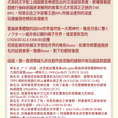
尤其純文字配上插圖跟音樂塑造出的沉浸感很真實，那種隨著遊
戲進行抽絲剝繭逐漸解明的故事方式才是真正正統的THE
RPG，但是在這之中卻著王道RPG所無法達到的深度
玩幾遍我他媽就高潮幾次
要論故事體驗的話RM世界當然有一大票神作，像是月夜に響く
ノクターン或非奇幻觀的帽子世界，或是更新型的
UNDERTALE/OMORI這種
但是能做到依賴文字塑造世界的唯有Ruina，如果你想要逼我排
名的話我會第一推薦Ruina，剩下的都排後面
話說，我一直很懷疑九井在創作迷宮飯的過程中有玩過這款遊戲
無名氏: (*´∀`)同感，迷宮飯這種滿滿table game風格與探險醍醐味的地
方真的是跟ruina一樣吸引人 (WKiQwMdY 21/05/31 10:43)
無名氏: 主要是迷宮飯其實滿老派D&DTRPG跑團的，廢都本身就是
TRPG規則的遊戲化所以會類似很正常 (0rA3AU0k 21/05/31 13:46)
無名氏: 有時會很想洗掉記憶，只為了能再一次完整體驗那美妙的劇情
和遊戲性 (DQu9DSs. 21/06/02 03:37)
無名氏: 我覺得有無中文化的才是影響遊玩的意願最大的原因...
(HVQwn.0U 21/06/10 18:17)
無名氏: 中文化很久了啦，但是和魔女之家撞期，然後當時又是秘室逃
脫作品的全盛期。 (SEx7wB.o 21/06/10 20:46)
無名氏: 所以就被埋沒在歷史洪流裡了。 (SEx7wB.o 21/06/10 20:48)
無名氏: 玩幾遍我他媽就高潮幾次+1 四個職業有各自完整的故事線也是
很棒的一點 (hXhMcEmM 21/07/08 16:42)