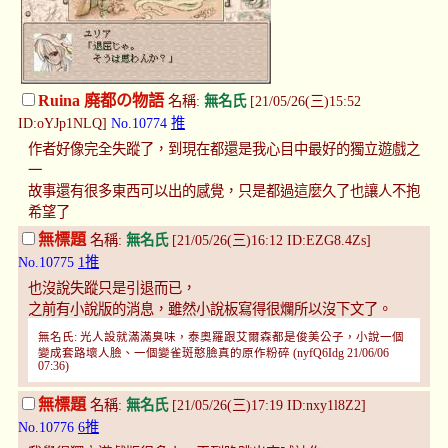
Ruina 廃都の物語
名稱:
無名氏
[21/05/26(三)15:52
ID:oYJp1NLQ]
No.10774
推
作者好像完全失蹤了，到現在都還是我心目中最好的獨立遊戲之
一
故事還有很多東西可以出的感覺，只是都過這麼久了也讓人不抱
希望了
無標題
名稱:
無名氏
[21/05/26(三)16:12 ID:EZG8.4Zs]
No.10775
1推
也沒說失蹤只是引退而已，
之前有小說版的消息，雖然小說板寫得很爛所以沒下文了。
無名氏: 光人設就滿滿臭味，泰奧羅跟艾爾森都是俊美公子，小說一個
變成套路壞人臉、一個變雀斑憨臉真的原作粉碎 (nyfQ6Idg 21/06/06
07:36)
無標題
名稱:
無名氏
[21/05/26(三)17:19 ID:nxy1l8Z2]
No.10776
6推