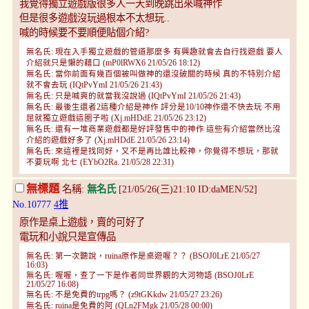
我覺得獨立遊戲版很多人一天到晚跳出來喊神作
但是很多遊戲沒玩過根本不太想玩..
喊的時候要不要順便貼個介紹?
無名氏: 現在入手獨立遊戲的管道那麼多 有興趣就會去自行找遊戲 要人
介紹就只是懶的藉口 (mP0lRWX6 21/05/26 18:12)
無名氏: 當你前面有幾百個被叫做神的還沒破關的時候 真的不特別介紹
就不會去玩 (IQtPvYmI 21/05/26 21:43)
無名氏: 只是喊爽的就當我沒說過 (IQtPvYmI 21/05/26 21:43)
無名氏: 最後生還者2這種介紹是神作 評分是10/10神作還不快去玩 不用
屈就獨立遊戲這圈子啦 (Xj.mHDdE 21/05/26 23:12)
無名氏: 還有一堆商業遊戲都是好評發售中的神作 這些有介紹當然比沒
介紹的遊戲好多了 (Xj.mHDdE 21/05/26 23:14)
無名氏: 來這裡是找同好，又不是再比誰比較神，你覺得不想玩，那就
不要玩啊 北七 (EYbO2Ra. 21/05/28 22:31)
無標題
名稱:
無名氏
[21/05/26(三)21:10 ID:daMEN/52]
No.10777
4推
原作是桌上遊戲，賣的可好了
電玩和小說只是宣傳品
無名氏: 第一次聽說，ruina原作是桌遊喔？？ (BSOJ0LrE 21/05/27
16:03)
無名氏: 喔喔，查了一下是作者同世界觀的大河物語 (BSOJ0LrE
21/05/27 16:08)
無名氏: 不是免費的trpg嗎？ (z9tGKkdw 21/05/27 23:26)
無名氏: ruina是免費的阿 (QLn2FMgk 21/05/28 00:00)