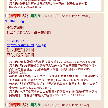
無名氏: 帽子世界算是非奇幻觀嗎...?(先不論「帽子世界的外面」
(dQ9Q1Yd. 21/07/26 15:12)
無標題
名稱:
無名氏
[21/06/01(二)05:02 ID:eXY7VSlE]
No.10781
5推
不算失蹤啊
枯草章吉說過沒打算再做遊戲
>>No.10777
http://blackhat.a.la9.jp/taiga/
你是哪邊買得到啊
只有小說是商品啊
無名氏: 居然...那劇情坑真的沒機會補了.... (o50GJAys 21/06/04 01:58)
無名氏: 真的要講後續劇情得花大功夫，涅斯與席瓦爾打得兩敗俱傷。
面對南方魔國崛起，艾爾森攝政大概會一個頭兩個大 (.PUItVHM
21/06/04 23:41)
無名氏: 樓上搞錯時間順序 先有魔國才有大席瓦爾王國 拉邦就是擊敗魔
王才得以建國 之後才分裂成三大國 (aGowOb22 21/06/21 10:49)
無名氏: 大河物語跟廢物語的世界設定都其實也有點不太一樣 不太能完
全套用 (aGowOb22 21/06/21 10:49)
無名氏: 拉邦打敗魔國是上古的事情，但遊戲裡的近代還是有南方遊牧
民族崛起，在邊境帶來極大的困擾 (JT5IUACo 21/06/21 13:56)
無標題
名稱:
無名氏
[21/06/21(一)08:58 ID:RieU9C7c]