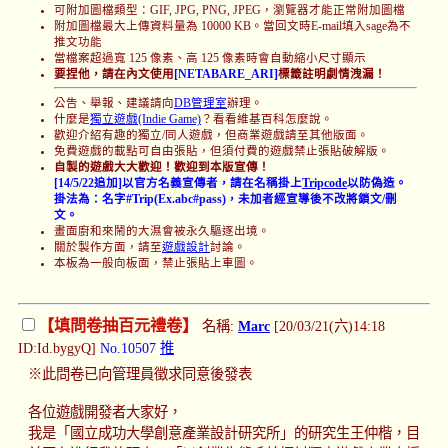
可附加圖檔類型：GIF, JPG, PNG, JPEG，瀏覽器才能正常附加圖檔
附加圖檔最大上傳資料量為 10000 KB。當回文時E-mail填入sage為不
推文功能
當檔案超過寬 125 像素、高 125 像素時會自動縮小尺寸顯示
要捏他，請在內文使用
[NETABARE_ARI]
標籤註明劇情洩漏！
公告、舉報、建議請向
DB管理室
辦理。
什麼是
獨立遊戲(Indie Game)
？看看維基百科怎麼說。
歡迎介紹有趣的獨立/同人遊戲，但商業遊戲請至其他版面。
免費遊戲的載點可自由張貼，但須付費的遊戲禁止張貼破解版。
自製的遊戲大大歡迎！歡迎到本版宣傳！
[14/5/22追加]以官方名義宣傳者，請在名稱掛上
Tripcode
以防偽造。
掛法為：名字#Trip(Ex.abc#pass)，未加者經宣導後不改將鎖文/刪
文。
畫面廚和來鬧的大濕會被永久驅逐出境。
關於製作方面，請至
遊戲設計
討論。
本板為一般向板面，禁止張貼上車圖。
【填問卷抽百元禮卷】
名稱:
Marc
[20/03/21(六)14:18
ID:Id.bygyQ]
No.10507
推
※此問卷已向管理員徵求同意後發表
各位遊戲開發者大家好，
我是「國立成功大學創意產業設計研究所」的研究生王仲楷，目