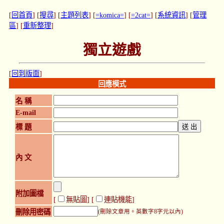
[
回首頁
] [
搜尋
] [
主題列表
] [
=komica=
] [
=2cat=
] [
系統資訊
] [
管理
區
] [
重新整理
]
獨立遊戲
[
回到版面
]
回應模式
名 稱
E-mail
標 題
內 文
附加圖檔
[
無貼圖
] [
連貼機能
]
刪除用密碼
(刪除文章用。英數字8字元以內)