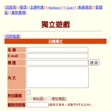
[
回首頁
] [
搜尋
] [
主題列表
] [
=komica=
] [
=2cat=
] [
系統資訊
] [
管理
區
] [
重新整理
]
獨立遊戲
[
回到版面
]
回應模式
名 稱
E-mail
標 題
內 文
附加圖檔
[
無貼圖
] [
連貼機能
]
刪除用密碼
(刪除文章用。英數字8字元以內)