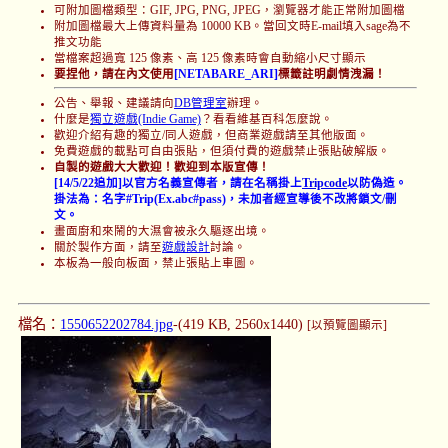
可附加圖檔類型：GIF, JPG, PNG, JPEG，瀏覽器才能正常附加圖檔
附加圖檔最大上傳資料量為 10000 KB。當回文時E-mail填入sage為不
推文功能
當檔案超過寬 125 像素、高 125 像素時會自動縮小尺寸顯示
要捏他，請在內文使用
[NETABARE_ARI]
標籤註明劇情洩漏！
公告、舉報、建議請向
DB管理室
辦理。
什麼是
獨立遊戲(Indie Game)
？看看維基百科怎麼說。
歡迎介紹有趣的獨立/同人遊戲，但商業遊戲請至其他版面。
免費遊戲的載點可自由張貼，但須付費的遊戲禁止張貼破解版。
自製的遊戲大大歡迎！歡迎到本版宣傳！
[14/5/22追加]以官方名義宣傳者，請在名稱掛上
Tripcode
以防偽造。
掛法為：名字#Trip(Ex.abc#pass)，未加者經宣導後不改將鎖文/刪
文。
畫面廚和來鬧的大濕會被永久驅逐出境。
關於製作方面，請至
遊戲設計
討論。
本板為一般向板面，禁止張貼上車圖。
檔名：
1550652202784.jpg
-(419 KB, 2560x1440)
[以預覽圖顯示]