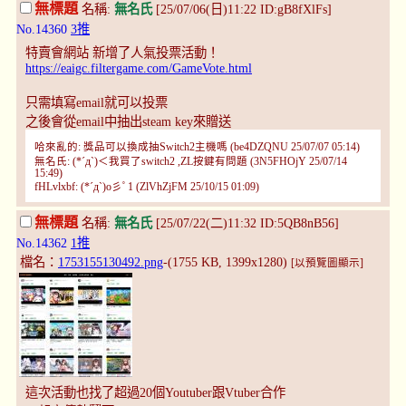
無標題
名稱:
無名氏
[25/07/06(日)11:22 ID:gB8fXlFs]
No.14360
3推
特賣會網站 新增了人氣投票活動！
https://eaigc.filtergame.com/GameVote.html
只需填寫email就可以投票
之後會從email中抽出steam key來贈送
哈來亂的: 獎品可以換成抽Switch2主機嗎 (be4DZQNU 25/07/07 05:14)
無名氏: (*´д`)＜我買了switch2 ,ZL按鍵有問題 (3N5FHOjY 25/07/14
15:49)
fHLvlxbf: (*´д`)o彡ﾟ1 (ZlVhZjFM 25/10/15 01:09)
無標題
名稱:
無名氏
[25/07/22(二)11:32 ID:5QB8nB56]
No.14362
1推
檔名：
1753155130492.png
-(1755 KB, 1399x1280)
[以預覽圖顯示]
這次活動也找了超過20個Youtuber跟Vtuber合作