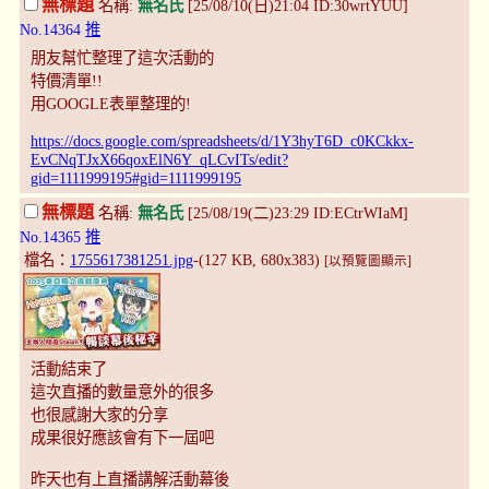
無標題
名稱:
無名氏
[25/08/10(日)21:04 ID:30wrtYUU]
No.14364
推
朋友幫忙整理了這次活動的
特價清單!!
用GOOGLE表單整理的!
https://docs.google.com/spreadsheets/d/1Y3hyT6D_c0KCkkx-
EvCNqTJxX66qoxElN6Y_qLCvITs/edit?
gid=1111999195#gid=1111999195
無標題
名稱:
無名氏
[25/08/19(二)23:29 ID:ECtrWIaM]
No.14365
推
檔名：
1755617381251.jpg
-(127 KB, 680x383)
[以預覽圖顯示]
活動結束了
這次直播的數量意外的很多
也很感謝大家的分享
成果很好應該會有下一屆吧
昨天也有上直播講解活動幕後