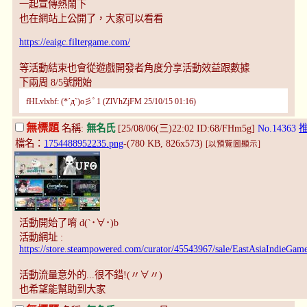
一起宣傳熱鬧下
也在網站上公開了，大家可以看看
https://eaigc.filtergame.com/
等活動結束也會從遊戲開發者角度分享活動效益跟數據
下兩周 8/5號開始
fHLvlxbf: (*´д`)o彡ﾟ1 (ZlVhZjFM 25/10/15 01:16)
無標題
名稱:
無名氏
[25/08/06(三)22:02 ID:68/FHm5g]
No.14363
檔名：
1754488952235.png
-(780 KB, 826x573)
[以預覽圖顯示]
活動開始了唷 d(`･∀･)b
活動網址 :
https://store.steampowered.com/curator/45543967/sale/EastAsiaIndieGam
活動流量意外的...很不錯!(〃∀〃)
也希望能幫助到大家