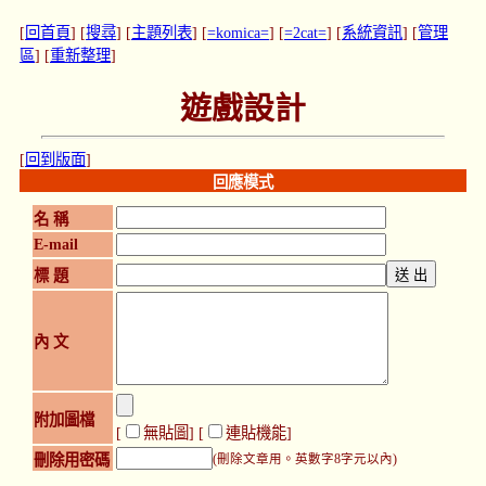
[
回首頁
] [
搜尋
] [
主題列表
] [
=komica=
] [
=2cat=
] [
系統資訊
] [
管理
區
] [
重新整理
]
遊戲設計
[
回到版面
]
回應模式
名 稱
E-mail
標 題
內 文
附加圖檔
[
無貼圖
] [
連貼機能
]
刪除用密碼
(刪除文章用。英數字8字元以內)