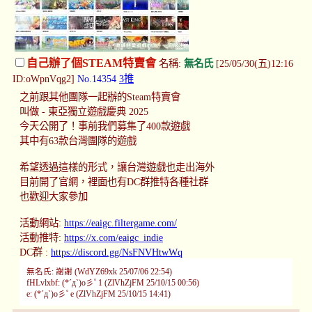
自己辦了個STEAM特賣會
名稱:
無名氏
[25/05/30(五)12:16
ID:oWpnVqg2]
No.14354
3推
之前跟其他團隊一起辦的Steam特賣會
叫做 - 東亞獨立遊戲慶典 2025
今天公開了！事前我們募集了400款遊戲
其中有63款台灣團隊的遊戲
希望透過這樣的形式，讓台灣遊戲也走出海外
目前開了官網，裡面也有DC群推特各種社群
也歡迎大家參加
活動網站:
https://eaigc.filtergame.com/
活動推特:
https://x.com/eaigc_indie
DC群 :
https://discord.gg/NsFNVHtwWq
無名氏: 謝謝 (WdYZ69xk 25/07/06 22:54)
fHLvlxbf: (*´д`)o彡ﾟ1 (ZlVhZjFM 25/10/15 00:56)
e: (*´д`)o彡ﾟe (ZlVhZjFM 25/10/15 14:41)