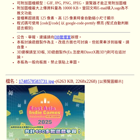
可附加圖檔類型：GIF, JPG, PNG, JPEG，瀏覽器才能正常附加圖檔
附加圖檔最大上傳資料量為 10000 KB。當回文時E-mail填入sage為不
推文功能
當檔案超過寬 125 像素、高 125 像素時會自動縮小尺寸顯示
程式碼可使用 [code][/code] 以 google-code-prettify 標亮 (程式自動判斷
語言類別)
公告、舉報、建議請向
DB管理室
辦理。
本板討論遊戲製作為主，改造方面也可討論，但如果牽涉到版權，請
自重。
3D建模請至3D板, 3D遊戲製作(Ex.怎麼用DirectX跑3D?)則可在這討
論。
本板為一般向板面，禁止張貼上車圖。
檔名：
1748578583731.jpg
-(6263 KB, 2268x2268)
[以預覽圖顯示]