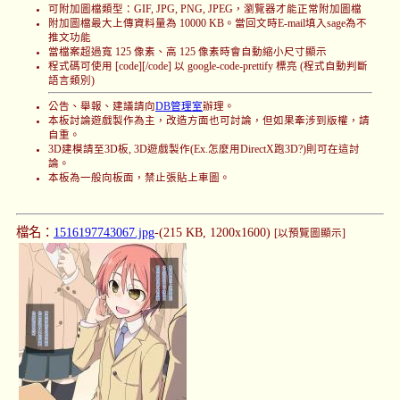
可附加圖檔類型：GIF, JPG, PNG, JPEG，瀏覽器才能正常附加圖檔
附加圖檔最大上傳資料量為 10000 KB。當回文時E-mail填入sage為不
推文功能
當檔案超過寬 125 像素、高 125 像素時會自動縮小尺寸顯示
程式碼可使用 [code][/code] 以 google-code-prettify 標亮 (程式自動判斷
語言類別)
公告、舉報、建議請向
DB管理室
辦理。
本板討論遊戲製作為主，改造方面也可討論，但如果牽涉到版權，請
自重。
3D建模請至3D板, 3D遊戲製作(Ex.怎麼用DirectX跑3D?)則可在這討
論。
本板為一般向板面，禁止張貼上車圖。
檔名：
1516197743067.jpg
-(215 KB, 1200x1600)
[以預覽圖顯示]