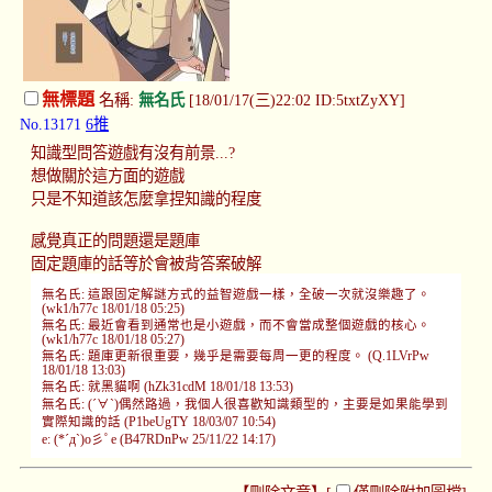
無標題
名稱:
無名氏
[18/01/17(三)22:02 ID:5txtZyXY]
No.13171
6推
知識型問答遊戲有沒有前景...?
想做關於這方面的遊戲
只是不知道該怎麼拿捏知識的程度
感覺真正的問題還是題庫
固定題庫的話等於會被背答案破解
無名氏: 這跟固定解謎方式的益智遊戲一樣，全破一次就沒樂趣了。
(wk1/h77c 18/01/18 05:25)
無名氏: 最近會看到通常也是小遊戲，而不會當成整個遊戲的核心。
(wk1/h77c 18/01/18 05:27)
無名氏: 題庫更新很重要，幾乎是需要每周一更的程度。 (Q.1LVrPw
18/01/18 13:03)
無名氏: 就黑貓啊 (hZk31cdM 18/01/18 13:53)
無名氏: (´∀`)偶然路過，我個人很喜歡知識類型的，主要是如果能學到
實際知識的話 (P1beUgTY 18/03/07 10:54)
e: (*´д`)o彡ﾟe (B47RDnPw 25/11/22 14:17)