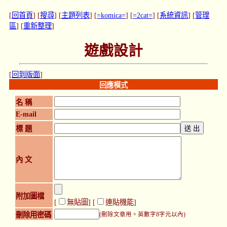
[
回首頁
] [
搜尋
] [
主題列表
] [
=komica=
] [
=2cat=
] [
系統資訊
] [
管理
區
] [
重新整理
]
遊戲設計
[
回到版面
]
回應模式
名 稱
E-mail
標 題
內 文
附加圖檔
[
無貼圖
] [
連貼機能
]
刪除用密碼
(刪除文章用。英數字8字元以內)