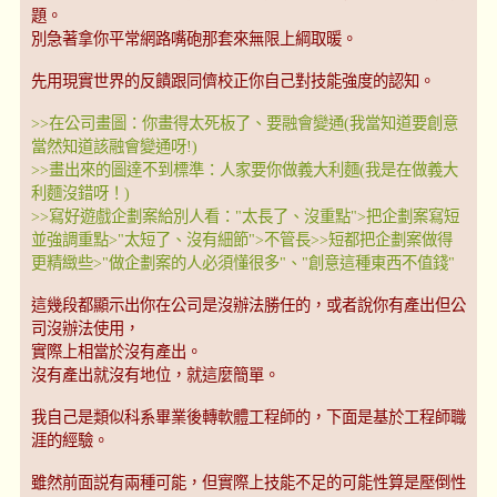
題。
別急著拿你平常網路嘴砲那套來無限上綱取暖。
先用現實世界的反饋跟同儕校正你自己對技能強度的認知。
>>在公司畫圖：你畫得太死板了、要融會變通(我當知道要創意
當然知道該融會變通呀!)
>>畫出來的圖達不到標準：人家要你做義大利麵(我是在做義大
利麵沒錯呀！)
>>寫好遊戲企劃案給別人看："太長了、沒重點">把企劃案寫短
並強調重點>"太短了、沒有細節">不管長>>短都把企劃案做得
更精緻些>"做企劃案的人必須懂很多"、"創意這種東西不值錢"
這幾段都顯示出你在公司是沒辦法勝任的，或者說你有產出但公
司沒辦法使用，
實際上相當於沒有產出。
沒有產出就沒有地位，就這麼簡單。
我自己是類似科系畢業後轉軟體工程師的，下面是基於工程師職
涯的經驗。
雖然前面説有兩種可能，但實際上技能不足的可能性算是壓倒性