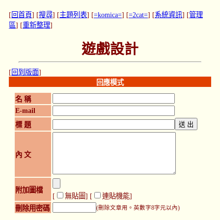
[
回首頁
] [
搜尋
] [
主題列表
] [
=komica=
] [
=2cat=
] [
系統資訊
] [
管理
區
] [
重新整理
]
遊戲設計
[
回到版面
]
回應模式
名 稱
E-mail
標 題
內 文
附加圖檔
[
無貼圖
] [
連貼機能
]
刪除用密碼
(刪除文章用。英數字8字元以內)