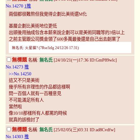
No.14270
1推
兩個都很難熬但我覺得企劃比美術還M化
基層企劃比美術地位更低
出頭後用抽成包含本薪來說企劃可以是美術同職等的3倍以上
之前主管跟公司獎金領了600多萬最後還是自己出去創業了
無名氏: 火星貓? (7Rse3zIg 24/12/26 17:31)
無標題
名稱:
無名氏
[24/10/21(一)17:36 ID:GmP89wlc]
No.14273
推
>>No.14250
這又不只是美術
幾乎所有非理性的作品都這樣啊
問一百個人就有一百種意見
不可能滿足所有人
當然啦
像10/10那樣所有人都罵的時候
就真的該檢討了
無標題
名稱:
無名氏
[25/02/05(三)03:31 ID:ad8Cvdfw]
No.14303
推