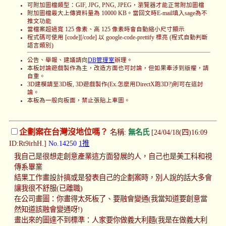
可附加圖檔類型：GIF, JPG, PNG, JPEG，瀏覽器才能正常附加圖檔
附加圖檔最大上傳資料量為 10000 KB。當回文時E-mail填入sage為不
推文功能
當檔案超過寬 125 像素、高 125 像素時會自動縮小尺寸顯示
程式碼可使用 [code][/code] 以 google-code-prettify 標亮 (程式自動判斷
語言類別)
公告、舉報、建議請向
DB管理室
辦理。
本板討論遊戲製作為主，改造方面也可討論，但如果牽涉到版權，請
自重。
3D建模請至3D板, 3D遊戲製作(Ex.怎麼用DirectX跑3D?)則可在這討
論。
本板為一般向板面，禁止張貼上車圖。
企劃案在台灣沒地位嗎？
名稱:
無名氏
[24/04/18(四)16:09
ID:Rt9irhH.]
No.14250
1推
我自己是很想走創意產業這方面發展的人，自己也是美工科和視
傳系畢業
結果工作畫設計搞或是發表自己的企劃案時，別人說的話大多會
讓我很不舒服(已離職)
在公司畫圖：你畫得太死板了、要融會變通(我當知道要創意當
然知道該融會變通呀!)
畫出來的圖達不到標準：人家要你做義大利麵(我是在做義大利