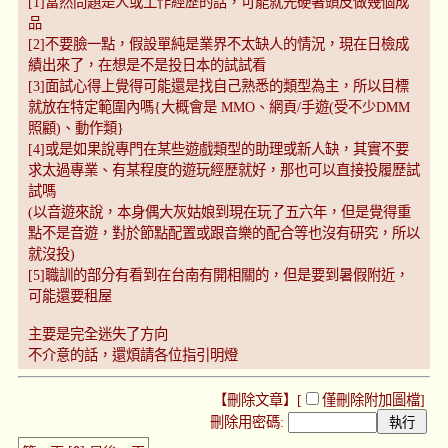
[1]當然問題是人或工作經歷的話，可能就先硬著頭皮做幾個成
品
[2]不要臉一點，假設單純是業界不太缺人的情況，現在日檢成
績出來了，在想是不是投日本的試試看
[3]面試心得上覺得可能還是找自己熟悉的類型為主，所以目標
就放在特定範圍內嗎{大概會是 MMO、網頁/手遊(受不少DMM
照顧)、動作類}
[4]或是如果說專門在某些遊戲類型的助理或新人缺，其實不要
求太過專業、有某程度的遊玩經歷就好，那也可以直接投履歷試
試嗎
(以音遊來說，本身偶大灰姑娘到現在玩了五六年，但是覺得重
點不是音遊，對於節點配置或跟音樂的配合等也沒有研究，所以
就沒投)
[5]職訓的部分有看到在台南有開相關的，但是要到暑假附近，
可能還要租屋
主要是完全迷失了方向
不介意的話，還煩請各位指引明燈
【刪除文章】[
僅刪除附加圖檔
]
刪除用密碼: