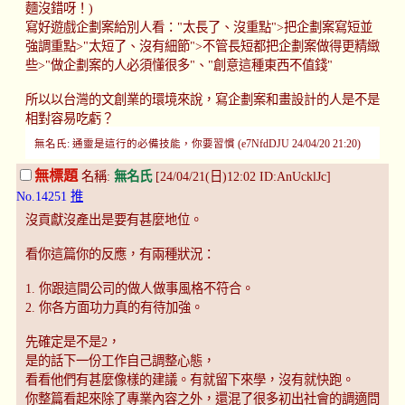
麵沒錯呀！)
寫好遊戲企劃案給別人看："太長了、沒重點">把企劃案寫短並
強調重點>"太短了、沒有細節">不管長短都把企劃案做得更精緻
些>"做企劃案的人必須懂很多"、"創意這種東西不值錢"
所以以台灣的文創業的環境來說，寫企劃案和畫設計的人是不是
相對容易吃虧？
無名氏: 通靈是這行的必備技能，你要習慣 (e7NfdDJU 24/04/20 21:20)
無標題
名稱:
無名氏
[24/04/21(日)12:02 ID:AnUcklJc]
No.14251
推
沒貢獻沒產出是要有甚麼地位。
看你這篇你的反應，有兩種狀況：
1. 你跟這間公司的做人做事風格不符合。
2. 你各方面功力真的有待加強。
先確定是不是2，
是的話下一份工作自己調整心態，
看看他們有甚麼像樣的建議。有就留下來學，沒有就快跑。
你整篇看起來除了專業內容之外，還混了很多初出社會的調適問