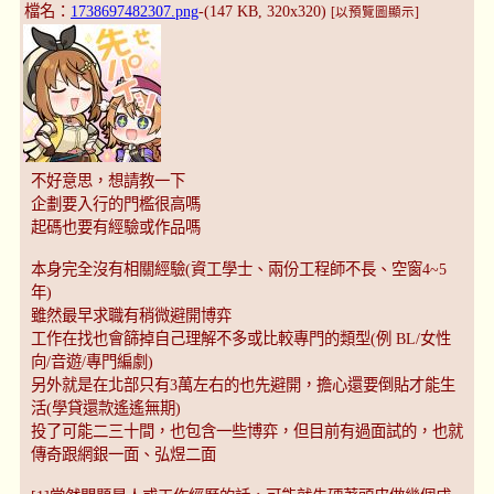
檔名：
1738697482307.png
-(147 KB, 320x320)
[以預覽圖顯示]
不好意思，想請教一下
企劃要入行的門檻很高嗎
起碼也要有經驗或作品嗎
本身完全沒有相關經驗(資工學士、兩份工程師不長、空窗4~5
年)
雖然最早求職有稍微避開博弈
工作在找也會篩掉自己理解不多或比較專門的類型(例 BL/女性
向/音遊/專門編劇)
另外就是在北部只有3萬左右的也先避開，擔心還要倒貼才能生
活(學貸還款遙遙無期)
投了可能二三十間，也包含一些博弈，但目前有過面試的，也就
傳奇跟網銀一面、弘煜二面