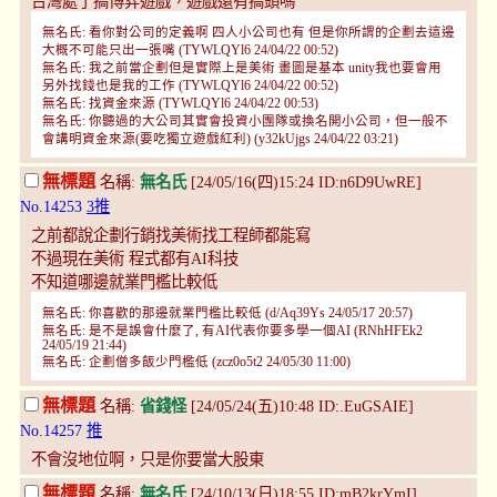
台灣處了搞博弈遊戲，遊戲還有搞頭嗎
無名氏: 看你對公司的定義啊 四人小公司也有 但是你所謂的企劃去這邊
大概不可能只出一張嘴 (TYWLQYl6 24/04/22 00:52)
無名氏: 我之前當企劃但是實際上是美術 畫圖是基本 unity我也要會用
另外找錢也是我的工作 (TYWLQYl6 24/04/22 00:52)
無名氏: 找資金來源 (TYWLQYl6 24/04/22 00:53)
無名氏: 你聽過的大公司其實會投資小團隊或換名開小公司，但一般不
會講明資金來源(要吃獨立遊戲紅利) (y32kUjgs 24/04/22 03:21)
無標題
名稱:
無名氏
[24/05/16(四)15:24 ID:n6D9UwRE]
No.14253
3推
之前都說企劃行銷找美術找工程師都能寫
不過現在美術 程式都有AI科技
不知道哪邊就業門檻比較低
無名氏: 你喜歡的那邊就業門檻比較低 (d/Aq39Ys 24/05/17 20:57)
無名氏: 是不是誤會什麼了, 有AI代表你要多學一個AI (RNhHFEk2
24/05/19 21:44)
無名氏: 企劃僧多飯少門檻低 (zcz0o5t2 24/05/30 11:00)
無標題
名稱:
省錢怪
[24/05/24(五)10:48 ID:.EuGSAIE]
No.14257
推
不會沒地位啊，只是你要當大股東
無標題
名稱:
無名氏
[24/10/13(日)18:55 ID:mB2krYmI]