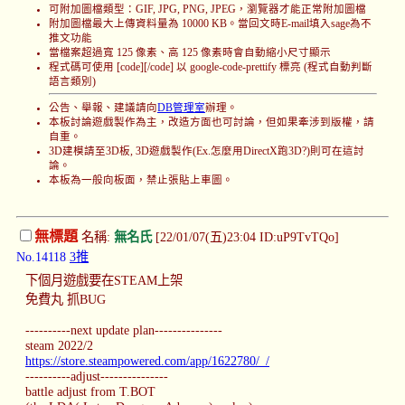
可附加圖檔類型：GIF, JPG, PNG, JPEG，瀏覽器才能正常附加圖檔
附加圖檔最大上傳資料量為 10000 KB。當回文時E-mail填入sage為不
推文功能
當檔案超過寬 125 像素、高 125 像素時會自動縮小尺寸顯示
程式碼可使用 [code][/code] 以 google-code-prettify 標亮 (程式自動判斷
語言類別)
公告、舉報、建議請向
DB管理室
辦理。
本板討論遊戲製作為主，改造方面也可討論，但如果牽涉到版權，請
自重。
3D建模請至3D板, 3D遊戲製作(Ex.怎麼用DirectX跑3D?)則可在這討
論。
本板為一般向板面，禁止張貼上車圖。
無標題
名稱:
無名氏
[22/01/07(五)23:04 ID:uP9TvTQo]
No.14118
3推
下個月遊戲要在STEAM上架
免費丸 抓BUG
----------next update plan---------------
steam 2022/2
https://store.steampowered.com/app/1622780/_/
----------adjust---------------
battle adjust from T.BOT