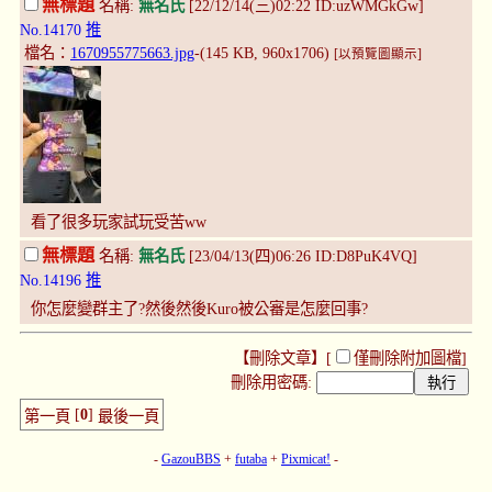
無標題
名稱:
無名氏
[22/12/14(三)02:22 ID:uzWMGkGw]
No.14170
推
檔名：
1670955775663.jpg
-(145 KB, 960x1706)
[以預覽圖顯示]
看了很多玩家試玩受苦ww
無標題
名稱:
無名氏
[23/04/13(四)06:26 ID:D8PuK4VQ]
No.14196
推
你怎麼變群主了?然後然後Kuro被公審是怎麼回事?
【刪除文章】[
僅刪除附加圖檔
]
刪除用密碼:
[
0
]
第一頁
最後一頁
-
GazouBBS
+
futaba
+
Pixmicat!
-