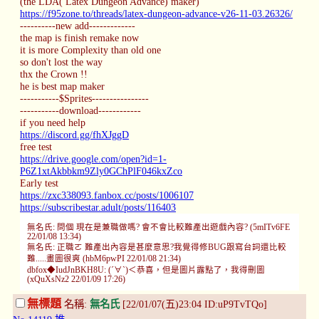
(the LDA( Latex Dungeon Advance) maker)
https://f95zone.to/threads/latex-dungeon-advance-v26-11-03.26326/
----------new add-------------
the map is finish remake now
it is more Complexity than old one
so don't lost the way
thx the Crown !!
he is best map maker
-----------$Sprites----------------
-----------download------------
if you need help
https://discord.gg/fhXJggD
free test
https://drive.google.com/open?id=1-
P6Z1xtAkbbkm9Zly0GChPlF046kxZco
Early test
https://zxc338093.fanbox.cc/posts/1006107
https://subscribestar.adult/posts/116403
無名氏: 問個 現在是兼職做嗎? 會不會比較難產出遊戲內容? (5mITv6FE
22/01/08 13:34)
無名氏: 正職ㄛ 難產出內容是甚麼意思?我覺得修BUG跟寫台詞還比較
難.....畫圖很爽 (hbM6pwPI 22/01/08 21:34)
dbfox◆IudJnBKH8U: (´∀`)＜恭喜，但是圖片露點了，我得刪圖
(xQuXsNz2 22/01/09 17:26)
無標題
名稱:
無名氏
[22/01/07(五)23:04 ID:uP9TvTQo]