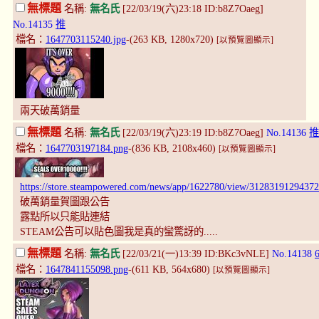
無標題
名稱:
無名氏
[22/03/19(六)23:18 ID:b8Z7Oaeg]
No.14135
推
檔名：
1647703115240.jpg
-(263 KB, 1280x720)
[以預覽圖顯示]
兩天破萬銷量
無標題
名稱:
無名氏
[22/03/19(六)23:19 ID:b8Z7Oaeg]
No.14136
推
檔名：
1647703197184.png
-(836 KB, 2108x460)
[以預覽圖顯示]
https://store.steampowered.com/news/app/1622780/view/3128319129437
破萬銷量賀圖跟公告
露點所以只能貼連結
STEAM公告可以貼色圖我是真的蠻驚訝的.....
無標題
名稱:
無名氏
[22/03/21(一)13:39 ID:BKc3vNLE]
No.14138
檔名：
1647841155098.png
-(611 KB, 564x680)
[以預覽圖顯示]