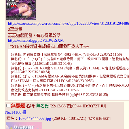
https://store.steampowered.com/news/app/1622780/view/3128319129448
2萬銷量
瑟瑟遊戲開發，有心得跟幹話
https://discord.gg/pDVZ3WsSXM
上STEAM後就能有成績去FB開發群邀人了ww
無名氏: 你到底要做什麼感覺很多年都找不到人 (/SUy5LvQ 22/03/22 11:50)
無名氏: 。･ﾟ･(つд`ﾟ)･ﾟ･先做RM遊戲分潤，養下一款UNITY開發，這款能賺
我也是很訝異 (cLLEGdaE 22/03/23 00:48)
無名氏: (・ω・)DL 6500套 STEAM 2萬套，我以為STEAM口味會比較輕超擔
(cLLEGdaE 22/03/23 00:54)
無名氏: Σ(ﾟдﾟ)STEAM有跟MANGO簽約不能講詳細數字，但是我跟程式對分
DL+STEAM一個人有兩百萬 (cLLEGdaE 22/03/23 00:58)
無名氏: (〃∀〃)所以接下來可以放心做UNITY觸手新作了，而且也知道RM大
麼做比較省力精緻 (cLLEGdaE 22/03/23 00:59)
無名氏: 兩百萬感覺還不錯 我肚子好餓 (qghjW.SY 22/03/23 01:35)
無標題
名稱:
無名氏
[22/12/08(四)05:44 ID:3Q72T.JU]
No.14166
推
檔名：
1670449444007.jpg
-(269 KB, 1081x721)
[以預覽圖顯示]