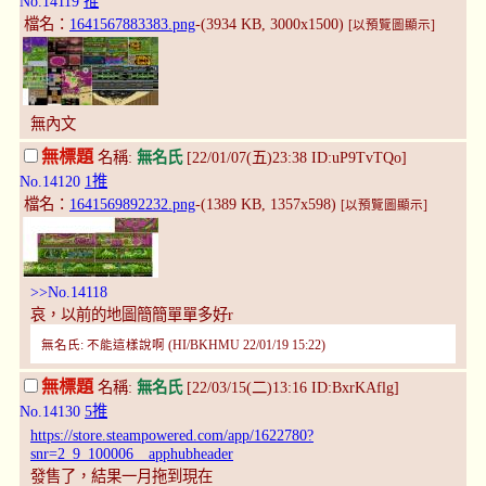
No.14119
推
檔名：
1641567883383.png
-(3934 KB, 3000x1500)
[以預覽圖顯示]
無內文
無標題
名稱:
無名氏
[22/01/07(五)23:38 ID:uP9TvTQo]
No.14120
1推
檔名：
1641569892232.png
-(1389 KB, 1357x598)
[以預覽圖顯示]
>>No.14118
哀，以前的地圖簡簡單單多好r
無名氏: 不能這樣說啊 (HI/BKHMU 22/01/19 15:22)
無標題
名稱:
無名氏
[22/03/15(二)13:16 ID:BxrKAflg]
No.14130
5推
https://store.steampowered.com/app/1622780?
snr=2_9_100006__apphubheader
發售了，結果一月拖到現在