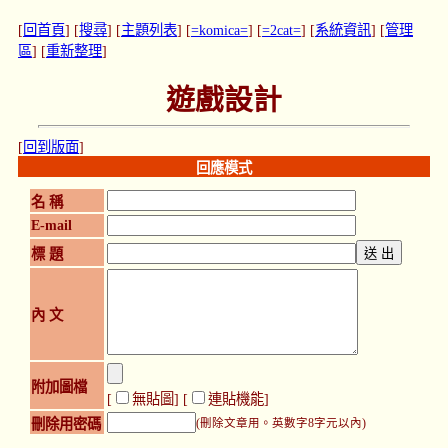
[
回首頁
] [
搜尋
] [
主題列表
] [
=komica=
] [
=2cat=
] [
系統資訊
] [
管理
區
] [
重新整理
]
遊戲設計
[
回到版面
]
回應模式
名 稱
E-mail
標 題
內 文
附加圖檔
[
無貼圖
] [
連貼機能
]
刪除用密碼
(刪除文章用。英數字8字元以內)