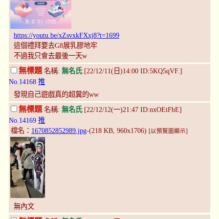
https://youtu.be/xZsvxkFXxj8?t=1699
這個禮拜要去G8展乳膠地牢
不過我只會去最後一天w
無標題
名稱:
無名氏
[22/12/11(日)14:00 ID:5KQ5qVF.]
No.14168
推
發現自己遊戲真的超糞的ww
無標題
名稱:
無名氏
[22/12/12(一)21:47 ID:nxOEtFbE]
No.14169
推
檔名：
1670852852989.jpg
-(218 KB, 960x1706)
[以預覽圖顯示]
無內文