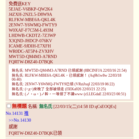
免費送KEY
5EJAE-V6BKP-QW2K4
J4ZXH-2NZL5-D8W9A
RLFKW-MBE6A-QKL4K
2ENW7-Y6WMQ-FWTY9
W0XAF-F7C5M-L493M
LHDWB-CKDTZ-7Z3WP
X3QND-JHDCP-076KV
ICAME-9JDIH-E7XFH
WR0DC-AT5P4-ZVXHV
MWT5D-QM4M3-A7RND
FQRTW-D8Z40-D7BQK
無名氏: MWT5D-QM4M3-A7RND 已領感謝 (8BCINFJA 22/03/16 21:54)
無名氏: RLFKW-MBE6A-QKL4K，已領感謝！ (Aq9b1w8w 22/03/18
06:40)
無名氏: 2ENW7-Y6WMQ-FWTY9已領 (VRziJxqI 22/03/19 06:22)
無名氏: (>д<)來晚了 全部被領走 (l5EKa926 22/03/21 22:25)
無名氏: (ノ・ω・)ノ幹，一堆領了不講www (cLLEGdaE 22/03/23 00:51)
無標題
名稱:
無名氏
[22/03/15(二)14:58 ID:qCsEOQEs]
No.14131
推
>>No.14130
感謝
FQRTW-D8Z40-D7BQK已領