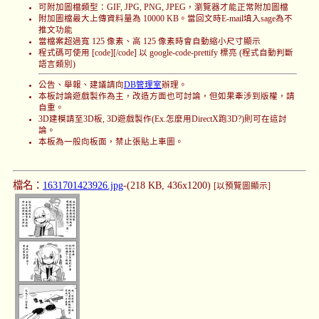
可附加圖檔類型：GIF, JPG, PNG, JPEG，瀏覽器才能正常附加圖檔
附加圖檔最大上傳資料量為 10000 KB。當回文時E-mail填入sage為不
推文功能
當檔案超過寬 125 像素、高 125 像素時會自動縮小尺寸顯示
程式碼可使用 [code][/code] 以 google-code-prettify 標亮 (程式自動判斷
語言類別)
公告、舉報、建議請向
DB管理室
辦理。
本板討論遊戲製作為主，改造方面也可討論，但如果牽涉到版權，請
自重。
3D建模請至3D板, 3D遊戲製作(Ex.怎麼用DirectX跑3D?)則可在這討
論。
本板為一般向板面，禁止張貼上車圖。
檔名：
1631701423926.jpg
-(218 KB, 436x1200)
[以預覽圖顯示]