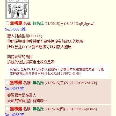
無標題
名稱:
無名氏
[21/09/15(三)18:23 ID:qBylgetw]
No.14086
1推
聽人討論型月DOTA化
他們說遊戲中教授賦予惡特性沒有放敵人的選項
所以放進DOTA就不應該可以對敵人施展
請問睿智的島民
這樣的做法還原度比較高是嗎
無名氏: 型月DOTA化很多人很期待，然後日本永遠讓他們失望，可能
原神還會比型月的IP早咧 (B1zKiXaM 21/10/01 01:09)
無標題
名稱:
無名氏
[21/09/15(三)22:27 ID:CpGJvUZk]
No.14087
推
睿智根本是在罵人
天賦的睿智這招有夠爛==
無標題
名稱:
無名氏
[21/09/16(四)17:31 ID:Kuwjn3mo]
No.14088
推