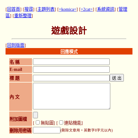
[
回首頁
] [
搜尋
] [
主題列表
] [
=komica=
] [
=2cat=
] [
系統資訊
] [
管理
區
] [
重新整理
]
遊戲設計
[
回到版面
]
回應模式
名 稱
E-mail
標 題
內 文
附加圖檔
[
無貼圖
] [
連貼機能
]
刪除用密碼
(刪除文章用。英數字8字元以內)