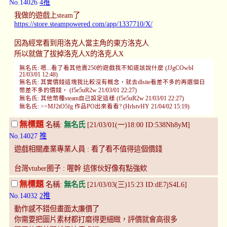
No.14026
4推
我做的遊戲上steam了
https://store.steampowered.com/app/1337710/X/
因為經常看到用洛克人當主角的東方洛克人
所以就做了拔掉洛克人X的洛克人X
無名氏: 嗯...看了看其他賣250的遊戲我不知道該說什麼 (JJgCOwbI
21/03/01 12:48)
無名氏: 其實價錢這塊我比較沒有概念，就去dlsite看差不多的再選個日
幣差不多的價錢， (f5e5uR2w 21/03/01 22:27)
無名氏: 其他幣種steam自己設定這樣 (f5e5uR2w 21/03/01 22:27)
無名氏: >>MJ2tO5fg 作品PO出來看看? (HrlstvHY 21/04/02 15:19)
無標題
名稱:
無名氏
[21/03/01(一)18:00 ID:538Nh8yM]
No.14027
推
遊戲相關產業專業人員 : 看了看不值得這個價錢
台灣vtuber圈子 : 喔幹 這傢伙好像有點強欸
無標題
名稱:
無名氏
[21/03/03(三)15:23 ID:dE7jS4L6]
No.14032
2推
動作感不錯但畫面太廉價了
你需要把圖片素材都打磨得更細緻，評價就會高很多