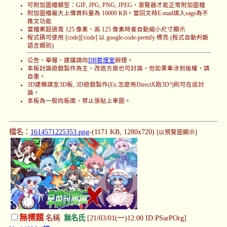
可附加圖檔類型：GIF, JPG, PNG, JPEG，瀏覽器才能正常附加圖檔
附加圖檔最大上傳資料量為 10000 KB。當回文時E-mail填入sage為不
推文功能
當檔案超過寬 125 像素、高 125 像素時會自動縮小尺寸顯示
程式碼可使用 [code][/code] 以 google-code-prettify 標亮 (程式自動判斷
語言類別)
公告、舉報、建議請向
DB管理室
辦理。
本板討論遊戲製作為主，改造方面也可討論，但如果牽涉到版權，請
自重。
3D建模請至3D板, 3D遊戲製作(Ex.怎麼用DirectX跑3D?)則可在這討
論。
本板為一般向板面，禁止張貼上車圖。
檔名：
1614571225353.png
-(1171 KB, 1280x720)
[以預覽圖顯示]
無標題
名稱:
無名氏
[21/03/01(一)12:00 ID:PSarPOrg]