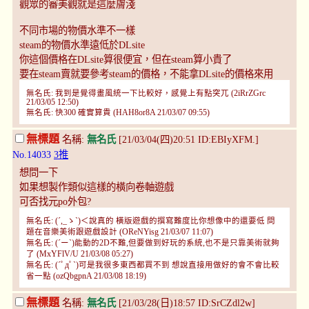
觀眾的審美觀就是這麼膚淺
不同市場的物價水準不一樣
steam的物價水準遠低於DLsite
你這個價格在DLsite算很便宜，但在steam算小貴了
要在steam賣就要參考steam的價格，不能拿DLsite的價格來用
無名氏: 我到是覺得畫風統一下比較好，感覺上有點突兀 (2iRrZGrc
21/03/05 12:50)
無名氏: 快300 確實算貴 (HAH8or8A 21/03/07 09:55)
無標題
名稱:
無名氏
[21/03/04(四)20:51 ID:EBIyXFM.]
No.14033
3推
想問一下
如果想製作類似這樣的橫向卷軸遊戲
可否找元po外包?
無名氏: (´,_ゝ`)＜說真的 橫版遊戲的撰寫難度比你想像中的還要低 問
題在音樂美術跟遊戲設計 (OReNYisg 21/03/07 11:07)
無名氏: (´ー`)能動的2D不難,但要做到好玩的系統,也不是只靠美術就夠
了 (MxYFlV/U 21/03/08 05:27)
無名氏: (´ﾟдﾟ`)可是我很多東西都買不到 想說直接用做好的會不會比較
省一點 (ozQbgpnA 21/03/08 18:19)
無標題
名稱:
無名氏
[21/03/28(日)18:57 ID:SrCZdl2w]