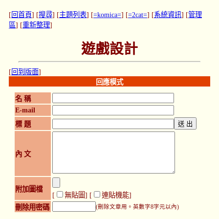
[
回首頁
] [
搜尋
] [
主題列表
] [
=komica=
] [
=2cat=
] [
系統資訊
] [
管理
區
] [
重新整理
]
遊戲設計
[
回到版面
]
回應模式
名 稱
E-mail
標 題
內 文
附加圖檔
[
無貼圖
] [
連貼機能
]
刪除用密碼
(刪除文章用。英數字8字元以內)