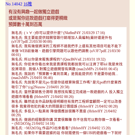
No.14042
16推
有沒有興趣一起做獨立遊戲
或是幫你這款遊戲打磨得更精緻
預算數十萬到百萬
無名氏: (ゝ∀･)你可以提供什麼? (Nkt8mP4Y 21/03/29 17:16)
無名氏: 我主要能提供錢開發跟行銷增加人員編制(最好還是外包
(uVJF7pdE 21/03/30 00:00)
無名氏: 我有幾個資深的工程師不過我們手上還有其他項目可能不能下
來做 WEB前後端、遊戲引擎問題可以跟他們請教 (uVJF7pdE 21/03/30
00:01)
無名氏: 所以你是來販售課程的? (QmcB6VnE 21/03/31 19:32)
無名氏: 你從來你看出來我是賣課程我都說我可以注資了耶lol 我是來找
投資項目...我個人對獨立遊戲開發有興趣 (maz2xMPs 21/04/01 06:45)
無名氏: 我說的「預算數十萬到百萬」是我能提供的 不是要你給我...
(maz2xMPs 21/04/01 06:46)
無名氏: 先說我不是元po 但是你這樣算無償工作嗎? 是元po的什麼東西
吸引了你? (cg2Nuxow 21/04/01 20:58)
無名氏: 當然要銷售分潤呀 我想找有獨立完成過一款遊戲的人 投入獨立
遊戲市場看看 (HrlstvHY 21/04/02 00:26)
無名氏: 雖然這支作品缺點很明顯但有我們工程師當顧問一定可以改善
很多 我覺得他犯的最大的問題是訂價錯誤 (HrlstvHY 21/04/02 00:28)
無名氏: 多投入一點美術 降個價應該很難不賣座 (HrlstvHY 21/04/02
00:29)
無名氏: 做過的經驗跟你講 其實很難賺 你不信我可以教你做一次看看=
= (MJ2tO5fg 21/04/02 14:18)
無名氏: >MJ2tO5fg 作品PO出來看看? (HrlstvHY 21/04/02 15:20)
無名氏: 如果你不需要證據的話 你就隨便找一個UBI的遊戲看一下就好