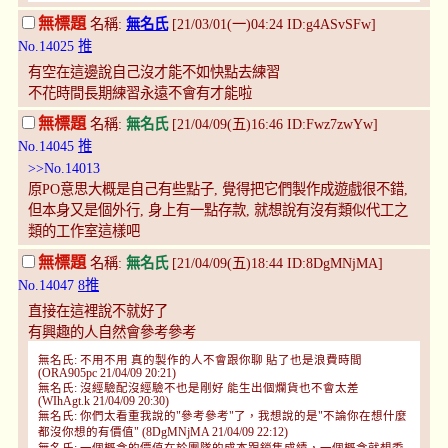
無標題
名稱:
無名氏
[21/03/01(一)04:24 ID:g4ASvSFw]
No.14025
推
有空在這邊說自己沒才能不如快點去練習
不花時間長期練習永遠不會有才能啦
無標題
名稱:
無名氏
[21/04/09(五)16:46 ID:Fwz7zwYw]
No.14045
推
>>No.14013
原PO意思大概是自己有些點子, 覺得把它們製作成遊戲很不錯,
但本身又是個外行, 身上有一點存款, 就想說有沒有類似代工之
類的工作室這樣吧
無標題
名稱:
無名氏
[21/04/09(五)18:44 ID:8DgMNjMA]
No.14047
8推
直接在這裡說不就好了
有興趣的人自然會參考參考
無名氏: 不用不用 真的製作的人不會跟你聊 貼了也是浪費時間
(ORA905pc 21/04/09 20:21)
無名氏: 沒經驗配沒經驗不也是剛好 能生出個爛貨也不會太差
(WIhAgt.k 21/04/09 20:30)
無名氏: 你們太看重我說的"參考參考"了，我想說的是"不論你在想什麼
都沒你想的有價值" (8DgMNjMA 21/04/09 22:12)
無名氏: 一個概念的價值在於團隊的成本跟銷售成績，一個概念就想委