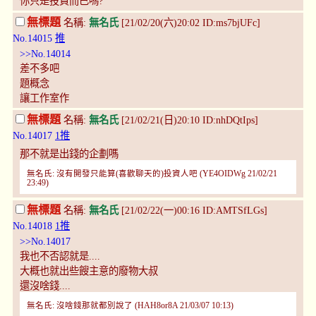
你只是投資而已嗎?
無標題
名稱:
無名氏
[21/02/20(六)20:02 ID:ms7bjUFc]
No.14015
推
>>No.14014
差不多吧
題概念
讓工作室作
無標題
名稱:
無名氏
[21/02/21(日)20:10 ID:nhDQtIps]
No.14017
1推
那不就是出錢的企劃嗎
無名氏: 沒有開發只能算(喜歡聊天的)投資人吧 (YE4OIDWg 21/02/21
23:49)
無標題
名稱:
無名氏
[21/02/22(一)00:16 ID:AMTSfLGs]
No.14018
1推
>>No.14017
我也不否認就是....
大概也就出些餿主意的廢物大叔
還沒啥錢....
無名氏: 沒啥錢那就都別說了 (HAH8or8A 21/03/07 10:13)