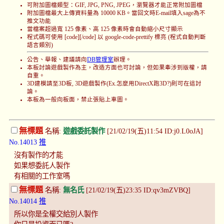
可附加圖檔類型：GIF, JPG, PNG, JPEG，瀏覽器才能正常附加圖檔
附加圖檔最大上傳資料量為 10000 KB。當回文時E-mail填入sage為不
推文功能
當檔案超過寬 125 像素、高 125 像素時會自動縮小尺寸顯示
程式碼可使用 [code][/code] 以 google-code-prettify 標亮 (程式自動判斷
語言類別)
公告、舉報、建議請向
DB管理室
辦理。
本板討論遊戲製作為主，改造方面也可討論，但如果牽涉到版權，請
自重。
3D建模請至3D板, 3D遊戲製作(Ex.怎麼用DirectX跑3D?)則可在這討
論。
本板為一般向板面，禁止張貼上車圖。
無標題
名稱:
遊戲委託製作
[21/02/19(五)11:54 ID:j0.L0oJA]
No.14013
推
沒有製作的才能
如果想委託人製作
有相關的工作室嗎
無標題
名稱:
無名氏
[21/02/19(五)23:35 ID:qv3mZVBQ]
No.14014
推
所以你是全權交給別人製作