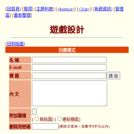
[
回首頁
] [
搜尋
] [
主題列表
] [
=komica=
] [
=2cat=
] [
系統資訊
] [
管理
區
] [
重新整理
]
遊戲設計
[
回到版面
]
回應模式
名 稱
E-mail
標 題
內 文
附加圖檔
[
無貼圖
] [
連貼機能
]
刪除用密碼
(刪除文章用。英數字8字元以內)