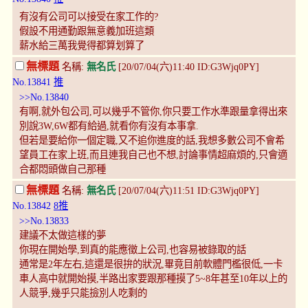
有沒有公司可以接受在家工作的?
假設不用通勤跟無意義加班這類
薪水給三萬我覺得都算划算了
無標題
名稱:
無名氏
[20/07/04(六)11:40 ID:G3Wjq0PY]
No.13841
推
>>No.13840
有啊,就外包公司,可以幾乎不管你,你只要工作水準跟量拿得出來
別說3W,6W都有給過,就看你有沒有本事拿.
但若是要給你一個定職,又不追你進度的話,我想多數公司不會希
望員工在家上班,而且連我自己也不想,討論事情超麻煩的,只會適
合都悶頭做自己那種
無標題
名稱:
無名氏
[20/07/04(六)11:51 ID:G3Wjq0PY]
No.13842
8推
>>No.13833
建議不太做這樣的夢
你現在開始學,到真的能應徵上公司,也容易被錄取的話
通常是2年左右,這還是很拚的狀況,畢竟目前軟體門檻很低,一卡
車人高中就開始摸,半路出家要跟那種摸了5~8年甚至10年以上的
人競爭,幾乎只能撿別人吃剩的