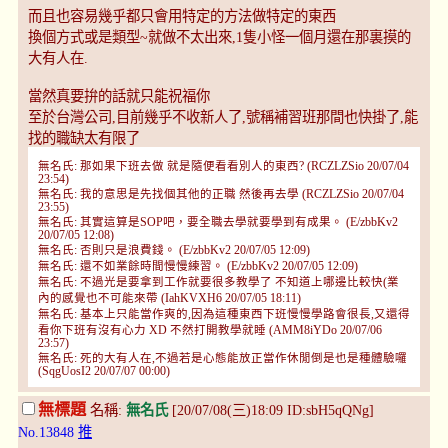
而且也容易幾乎都只會用特定的方法做特定的東西
換個方式或是類型~就做不太出來,1隻小怪一個月還在那裏摸的
大有人在.
當然真要拚的話就只能祝福你
至於台灣公司,目前幾乎不收新人了,號稱補習班那間也快掛了,能
找的職缺太有限了
無名氏: 那如果下班去做 就是隨便看看別人的東西? (RCZLZSio 20/07/04
23:54)
無名氏: 我的意思是先找個其他的正職 然後再去學 (RCZLZSio 20/07/04
23:55)
無名氏: 其實這算是SOP吧，要全職去學就要學到有成果。 (E/zbbKv2
20/07/05 12:08)
無名氏: 否則只是浪費錢。 (E/zbbKv2 20/07/05 12:09)
無名氏: 還不如業餘時間慢慢練習。 (E/zbbKv2 20/07/05 12:09)
無名氏: 不過光是要拿到工作就要很多教學了 不知道上哪邊比較快(業
內的感覺也不可能來帶 (IahKVXH6 20/07/05 18:11)
無名氏: 基本上只能當作爽的,因為這種東西下班慢慢學路會很長,又還得
看你下班有沒有心力 XD 不然打開教學就睡 (AMM8iYDo 20/07/06
23:57)
無名氏: 死的大有人在,不過若是心態能放正當作休閒倒是也是種體驗囉
(SqgUosI2 20/07/07 00:00)
無標題
名稱:
無名氏
[20/07/08(三)18:09 ID:sbH5qQNg]
No.13848
推