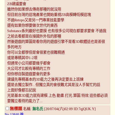
ZB建議要會
雖然你如果想去傳奇那種的就沒用
但目前台灣的這塊產業也開始重視ZB高模轉低模這塊
不過Retopo又是另一門專業技能要學
還有如果你想要做次世代的東西
Substance系列最好也要摸 也有很多公司現在都要求要會 不過我
之前去看都是在接國外外包的那種
然後遊戲的算圖是看你用的遊戲引擎不是看3D軟體這也是差很
多的地方
你可以全都學但是會很累也很難精通
或是專精其中1-2項
但通常小公司都要幾乎都會
大公司才比較有專精的工作
但你想自製遊戲要會的更多
建議先專精基本的3D能力之後再決定要去上班練
還是去獨立製作...但獨立真的會很難尤其是沒人手幫忙的話
上面好像都忘記說
光是基本3D能力就有建模.上色.動畫.打光.算圖.特效.這些都必須
要獨立看待的能力了...
無標題
名稱:
無名氏
[20/07/04(六)02:09 ID:7qjQUK.Y]
No.13840
推