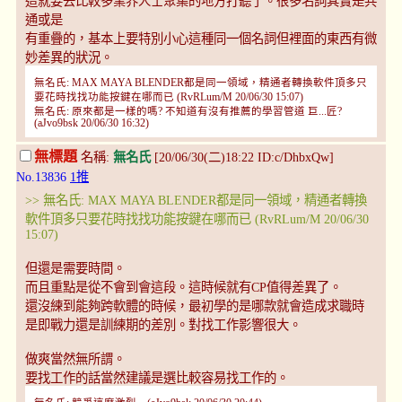
這就要去比較多業界人士聚集的地方打聽了。很多名詞其實是共
通或是
有重疊的，基本上要特別小心這種同一個名詞但裡面的東西有微
妙差異的狀況。
無名氏: MAX MAYA BLENDER都是同一領域，精通者轉換軟件頂多只
要花時找找功能按鍵在哪而已 (RvRLum/M 20/06/30 15:07)
無名氏: 原來都是一樣的嗎? 不知道有沒有推薦的學習管道 巨...匠?
(aJvo9bsk 20/06/30 16:32)
無標題
名稱:
無名氏
[20/06/30(二)18:22 ID:c/DhbxQw]
No.13836
1推
>> 無名氏: MAX MAYA BLENDER都是同一領域，精通者轉換
軟件頂多只要花時找找功能按鍵在哪而已 (RvRLum/M 20/06/30
15:07)
但還是需要時間。
而且重點是從不會到會這段。這時候就有CP值得差異了。
還沒練到能夠跨軟體的時候，最初學的是哪款就會造成求職時
是即戰力還是訓練期的差別。對找工作影響很大。
做爽當然無所謂。
要找工作的話當然建議是選比較容易找工作的。