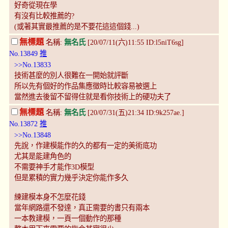
好奇從現在學
有沒有比較推薦的?
(或著其實最推薦的是不要花這這個錢...)
無標題
名稱:
無名氏
[20/07/11(六)11:55 ID:l5niT6sg]
No.13849
推
>>No.13833
技術甚麼的別人很難在一開始就評斷
所以先有個好的作品集應徵時比較容易被選上
當然進去後留不留得住就是看你技術上的硬功夫了
無標題
名稱:
無名氏
[20/07/31(五)21:34 ID:9k257ae.]
No.13872
推
>>No.13848
先說，作建模能作的久的都有一定的美術底功
尤其是能建角色的
不需要神手才能作3D模型
但是累積的實力幾乎決定你能作多久
練建模本身不怎麼花錢
當年網路還不發達，真正需要的書只有兩本
一本教建模，一頁一個動作的那種