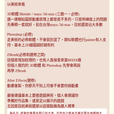
以美術來看
3D軟體 Blender / maya /3d-max (三選一，必修)
選一建模貼圖原動畫原理上都是差不多的，只是熟練度上的問題
先專精一套就好，若在台灣maya /3d-max，目前還是佔大多數
Photoshop (必修)
走美術的必修軟體，不會就別混了，類似軟體也行painter有人支
持，基本上2D繪圖越好越有利
ZBrush(必修和選修之間)
這個是增加紋理的，也有人直接拿來當MAYA做
但個人覺的的 3D軟體 和 Photoshop 先學會再說
再學 ZBrush
After Effects(選修)
動畫後製，你那天不知上司會不會要你搞動畫
最後建議基本上要進遊戲美術，個人會建議你
準備好作品集，或是足以展示的遊戲
主因是目前美術還是以這兩點做為選人標準
無名氏: 感覺好像要先問公司才准...不然自己根本不確定要先用哪個才