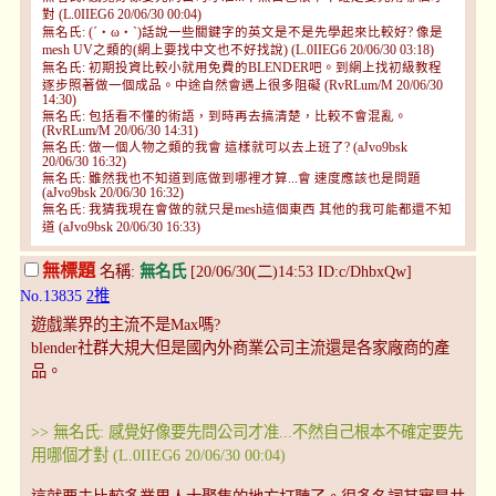
對 (L.0IIEG6 20/06/30 00:04)
無名氏: (´・ω・`)話說一些關鍵字的英文是不是先學起來比較好? 像是
mesh UV之類的(網上要找中文也不好找說) (L.0IIEG6 20/06/30 03:18)
無名氏: 初期投資比較小就用免費的BLENDER吧。到網上找初級教程
逐步照著做一個成品。中途自然會遇上很多阻礙 (RvRLum/M 20/06/30
14:30)
無名氏: 包括看不懂的術語，到時再去搞清楚，比較不會混亂。
(RvRLum/M 20/06/30 14:31)
無名氏: 做一個人物之類的我會 這樣就可以去上班了? (aJvo9bsk
20/06/30 16:32)
無名氏: 雖然我也不知道到底做到哪裡才算...會 速度應該也是問題
(aJvo9bsk 20/06/30 16:32)
無名氏: 我猜我現在會做的就只是mesh這個東西 其他的我可能都還不知
道 (aJvo9bsk 20/06/30 16:33)
無標題
名稱:
無名氏
[20/06/30(二)14:53 ID:c/DhbxQw]
No.13835
2推
遊戲業界的主流不是Max嗎?
blender社群大規大但是國內外商業公司主流還是各家廠商的產
品。
>> 無名氏: 感覺好像要先問公司才准...不然自己根本不確定要先
用哪個才對 (L.0IIEG6 20/06/30 00:04)