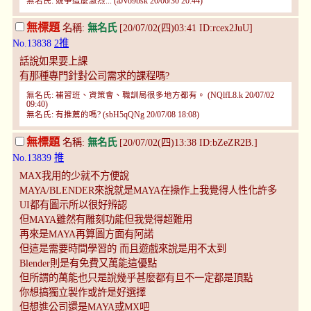
無名氏: 競爭這麼激烈... (aJvo9bsk 20/06/30 20:44)
無標題
名稱:
無名氏
[20/07/02(四)03:41 ID:rcex2JuU]
No.13838
2推
話說如果要上課
有那種專門針對公司需求的課程嗎?
無名氏: 補習班、資策會、職訓局很多地方都有。 (NQlfL8.k 20/07/02
09:40)
無名氏: 有推薦的嗎? (sbH5qQNg 20/07/08 18:08)
無標題
名稱:
無名氏
[20/07/02(四)13:38 ID:bZeZR2B.]
No.13839
推
MAX我用的少就不方便說
MAYA/BLENDER來說就是MAYA在操作上我覺得人性化許多
UI都有圖示所以很好辨認
但MAYA雖然有雕刻功能但我覺得超難用
再來是MAYA再算圖方面有阿諾
但這是需要時間學習的 而且遊戲來說是用不太到
Blender則是有免費又萬能這優點
但所謂的萬能也只是說幾乎甚麼都有旦不一定都是頂點
你想搞獨立製作或許是好選擇
但想進公司還是MAYA或MX吧