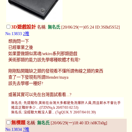
3D遊戲設計
名稱:
無名氏
[20/06/29(一)05:24 ID:3SBd5S52]
No.13833
2推
想詢問一下
已經畢業之後
如果要做類似黑魂/sekiro系列那類遊戲
美術那類的能力該先學哪種軟體才有用?
剛剛點開職缺之類的發現看不懂所謂佈線之類的東西
查了一下發現有所謂Blender/maya
該先去學哪一種好?
或著其實可以先在台灣面試看看...?
無名氏: 先提醒你,美術在台灣大多都是免洗爆肝人員,而且薪水不會比手
搖店正職好多少... (l7ZNNq.k 20/07/03 02:53)
無名氏: 沒經驗大概沒人要... (7qjQUK.Y 20/07/04 01:39)
無標題
名稱:
無名氏
[20/06/29(一)18:40 ID:/s0KTs0g]
No.13834
7推