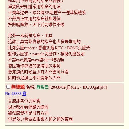
整本用下來需要的指令其實很少
重要的是知道常用指令的用法
十幾年過去，除非轉ZB這種令一種建模體系
不然真正在用的指令就那幾個
把熱鍵練熟，天下武功唯快不破
另外一本就是指令、工具
這類工具書都會教的指令也大多是常用的
比如怎麼render，動畫怎麼KEY，BONE怎麼架
動作怎麼擺，particle怎麼作，模擬怎麼設定
不論max還是maya都有一堆功能
會因為你專攻的領域很少用到
想知道的時候至少有入門書可以看
同時也是通往不同體系的入門
無標題
名稱:
無名氏
[20/08/02(日)02:27 ID:AOgnHjFI]
No.13873
推
先感謝各位的回應
最近都在看網路的練習
雖然感覺不是很有方向
但是多少會做衣服跟人類之類的東西