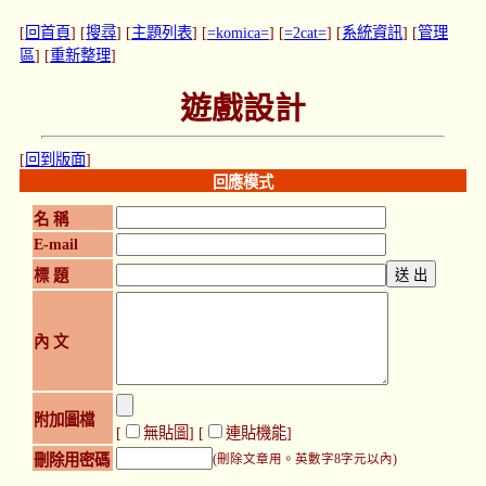
[
回首頁
] [
搜尋
] [
主題列表
] [
=komica=
] [
=2cat=
] [
系統資訊
] [
管理
區
] [
重新整理
]
遊戲設計
[
回到版面
]
回應模式
名 稱
E-mail
標 題
內 文
附加圖檔
[
無貼圖
] [
連貼機能
]
刪除用密碼
(刪除文章用。英數字8字元以內)