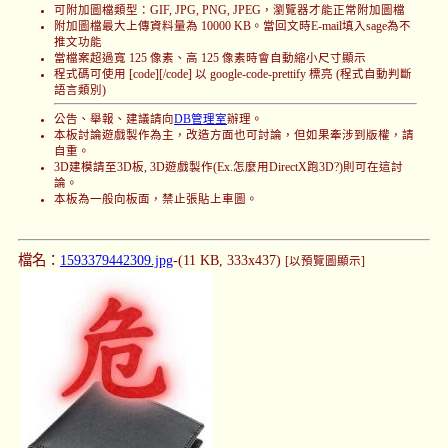
可附加圖檔類型：GIF, JPG, PNG, JPEG，瀏覽器才能正常附加圖檔
附加圖檔最大上傳資料量為 10000 KB。當回文時E-mail填入sage為不
推文功能
當檔案超過寬 125 像素、高 125 像素時會自動縮小尺寸顯示
程式碼可使用 [code][/code] 以 google-code-prettify 標亮 (程式自動判斷
語言類別)
公告、舉報、建議請向
DB管理室
辦理。
本板討論遊戲製作為主，改造方面也可討論，但如果牽涉到版權，請
自重。
3D建模請至3D板, 3D遊戲製作(Ex.怎麼用DirectX跑3D?)則可在這討
論。
本板為一般向板面，禁止張貼上車圖。
檔名：
1593379442309.jpg
-(11 KB, 333x437)
[以預覽圖顯示]