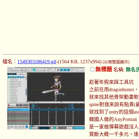
檔名：
1549303186419.gif
-(1564 KB, 1237x994)
[以預覽圖顯示]
無標題
名稱:
無名
趁著年假來踩工具坑
之前在用dragonbo
就來找其他骨架動畫軟
spine對我來說有點貴
就找到了unity的這個ass
韓國人做的AnyPortrait
是一家做彈幕遊戲沒人
買斷大概一千多元，逢