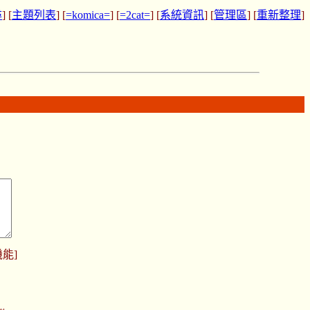
尋
] [
主題列表
] [
=komica=
] [
=2cat=
] [
系統資訊
] [
管理區
] [
重新整理
]
機能
]