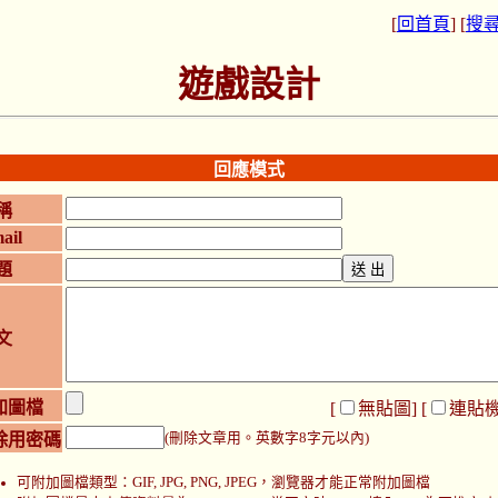
[
回首頁
] [
搜
遊戲設計
回應模式
稱
ail
題
文
加圖檔
[
無貼圖
] [
連貼
除用密碼
(刪除文章用。英數字8字元以內)
可附加圖檔類型：GIF, JPG, PNG, JPEG，瀏覽器才能正常附加圖檔