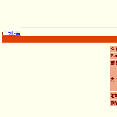
[
回到版面
]
名 
E-m
標 
內 
附
刪