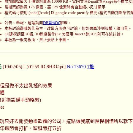
附加圖檔最大上傳資料量為 10000 KB。當回文時E-mail填入sage為不推文
當檔案超過寬 125 像素、高 125 像素時會自動縮小尺寸顯示
程式碼可使用 [code][/code] 以 google-code-prettify 標亮 (程式自動判斷語言
公告、舉報、建議請向
DB管理室
辦理。
本板討論遊戲製作為主，改造方面也可討論，但如果牽涉到版權，請自重。
3D建模請至3D板, 3D遊戲製作(Ex.怎麼用DirectX跑3D?)則可在這討論。
本板為一般向板面，禁止張貼上車圖。
氏
[19/02/05(二)01:59 ID:8HtO/q/c]
No.13670
1推
nes，但是做不太出乳搖的效果
體
(最近換設備手頭略緊)
et
玩只好去開發動畫軟體的公司，這點讓我感到惺惺相惜所以就下
年過節會打折，聖誕節打五折