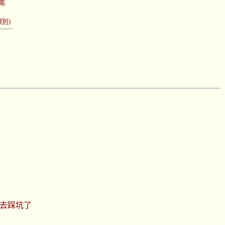
功能
類別)
去踩坑了