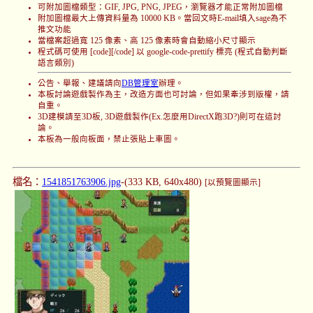
可附加圖檔類型：GIF, JPG, PNG, JPEG，瀏覽器才能正常附加圖檔
附加圖檔最大上傳資料量為 10000 KB。當回文時E-mail填入sage為不
推文功能
當檔案超過寬 125 像素、高 125 像素時會自動縮小尺寸顯示
程式碼可使用 [code][/code] 以 google-code-prettify 標亮 (程式自動判斷
語言類別)
公告、舉報、建議請向
DB管理室
辦理。
本板討論遊戲製作為主，改造方面也可討論，但如果牽涉到版權，請
自重。
3D建模請至3D板, 3D遊戲製作(Ex.怎麼用DirectX跑3D?)則可在這討
論。
本板為一般向板面，禁止張貼上車圖。
檔名：
1541851763906.jpg
-(333 KB, 640x480)
[以預覽圖顯示]