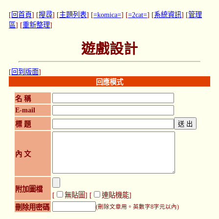
[
回首頁
] [
搜尋
] [
主題列表
] [
=komica=
] [
=2cat=
] [
系統資訊
] [
管理
區
] [
重新整理
]
遊戲設計
[
回到版面
]
回應模式
名 稱
E-mail
標 題
內 文
附加圖檔
[
無貼圖
] [
連貼機能
]
刪除用密碼
(刪除文章用。英數字8字元以內)