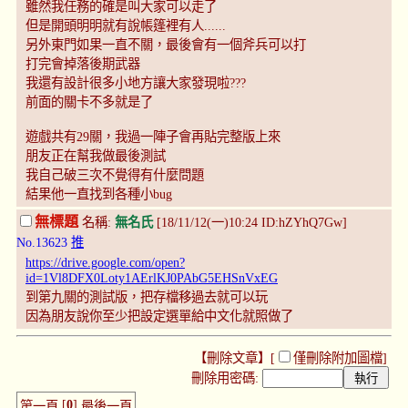
雖然我任務的確是叫大家可以走了
但是開頭明明就有說帳篷裡有人......
另外東門如果一直不關，最後會有一個斧兵可以打
打完會掉落後期武器
我還有設計很多小地方讓大家發現啦???
前面的關卡不多就是了
遊戲共有29關，我過一陣子會再貼完整版上來
朋友正在幫我做最後測試
我自己破三次不覺得有什麼問題
結果他一直找到各種小bug
無標題
名稱:
無名氏
[18/11/12(一)10:24 ID:hZYhQ7Gw]
No.13623
推
https://drive.google.com/open?
id=1Vl8DFX0Loty1AErlKJ0PAbG5EHSnVxEG
到第九關的測試版，把存檔移過去就可以玩
因為朋友說你至少把設定選單給中文化就照做了
【刪除文章】[
僅刪除附加圖檔
]
刪除用密碼:
[
0
]
第一頁
最後一頁