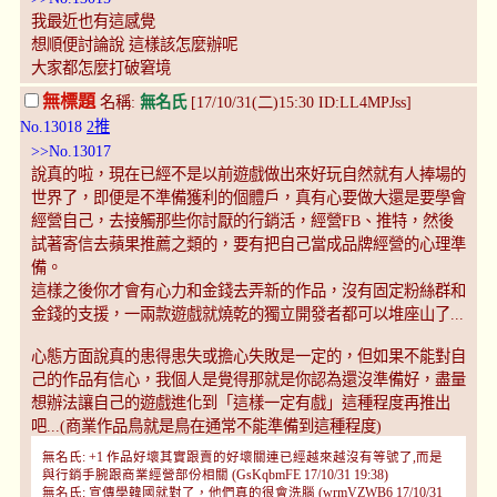
我最近也有這感覺
想順便討論說 這樣該怎麼辦呢
大家都怎麼打破窘境
無標題
名稱:
無名氏
[17/10/31(二)15:30 ID:LL4MPJss]
No.13018
2推
>>No.13017
說真的啦，現在已經不是以前遊戲做出來好玩自然就有人捧場的
世界了，即便是不準備獲利的個體戶，真有心要做大還是要學會
經營自己，去接觸那些你討厭的行銷活，經營FB、推特，然後
試著寄信去蘋果推薦之類的，要有把自己當成品牌經營的心理準
備。
這樣之後你才會有心力和金錢去弄新的作品，沒有固定粉絲群和
金錢的支援，一兩款遊戲就燒乾的獨立開發者都可以堆座山了...
心態方面說真的患得患失或擔心失敗是一定的，但如果不能對自
己的作品有信心，我個人是覺得那就是你認為還沒準備好，盡量
想辦法讓自己的遊戲進化到「這樣一定有戲」這種程度再推出
吧...(商業作品鳥就是鳥在通常不能準備到這種程度)
無名氏: +1 作品好壞其實跟賣的好壞關連已經越來越沒有等號了,而是
與行銷手腕跟商業經營部份相關 (GsKqbmFE 17/10/31 19:38)
無名氏: 宣傳學韓國就對了，他們真的很會洗腦 (wrmVZWB6 17/10/31