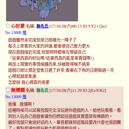
心好累
名稱:
無名氏
[17/10/28(六)00:13 ID:VY2.t.Qw]
No.13008
推
遊戲雖然未完成但是已經曝光一陣子了
每次上來看到大家的評論,都會使自己壓力更大
現在遊戲接近完成,但是時時都會在懷疑自己
「這東西真的好玩嗎?這東西真的能拿來賣錢嗎?」
再加上現實的事情接腫而來,快被壓得喘不過來
遊戲已經比預定發售日遲了許多,看著右下角的日期每過一天
心裡就越是焦慮...
怎麼辦 我心裡真的很累
無標題
名稱:
無名氏
[17/10/28(六)11:29 ID:2jEe3O62]
No.13009
推
我懂...我懂啊！
這種時候可以試著找個完全沒玩過你遊戲的人，給他玩看看，看
到別人玩自己遊戲會讓你回想起這遊戲其實還是有樂趣的。
最好找個只會說好話的人，畢竟都做到這階段要改什麼也很困難
了，重點是讓你提升動力能把遊戲完成。