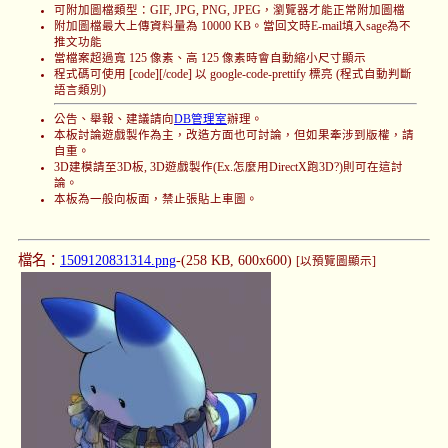
可附加圖檔類型：GIF, JPG, PNG, JPEG，瀏覽器才能正常附加圖檔
附加圖檔最大上傳資料量為 10000 KB。當回文時E-mail填入sage為不
推文功能
當檔案超過寬 125 像素、高 125 像素時會自動縮小尺寸顯示
程式碼可使用 [code][/code] 以 google-code-prettify 標亮 (程式自動判斷
語言類別)
公告、舉報、建議請向
DB管理室
辦理。
本板討論遊戲製作為主，改造方面也可討論，但如果牽涉到版權，請
自重。
3D建模請至3D板, 3D遊戲製作(Ex.怎麼用DirectX跑3D?)則可在這討
論。
本板為一般向板面，禁止張貼上車圖。
檔名：
1509120831314.png
-(258 KB, 600x600)
[以預覽圖顯示]