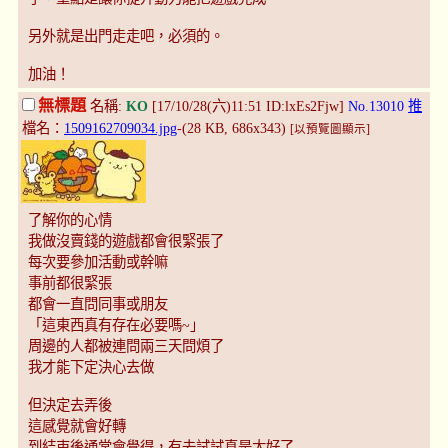
另外就是出門走走吧，必須的。
加油！
無標題
名稱:
KO
[17/10/28(六)11:51 ID:lxEs2Fjw]
No.13010
推
檔名：
1509162709034.jpg
-(28 KB, 686x343)
[以預覽圖顯示]
了解你的心情
我做沒賣錢的遊戲都會很緊張了
每次要參加活動或幹嘛
事前都很緊張
都會一直問同事或朋友
「這東西真有存在必要嗎~」
周邊的人都被連問兩三天問煩了
我才能下定決心去做
但決定去弄後
這感覺就會好轉
到結束後通常會覺得，有去試試真是太好了