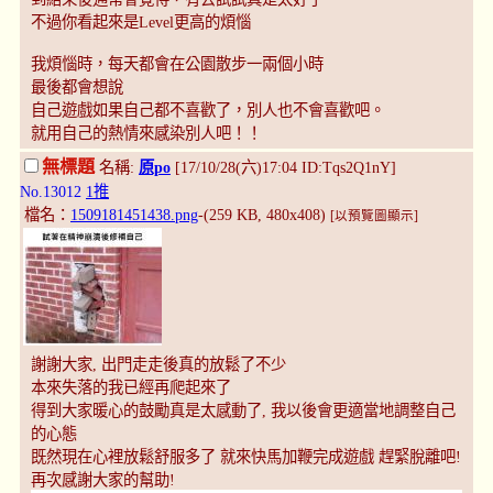
不過你看起來是Level更高的煩惱
我煩惱時，每天都會在公園散步一兩個小時
最後都會想說
自己遊戲如果自己都不喜歡了，別人也不會喜歡吧。
就用自己的熱情來感染別人吧！！
無標題
名稱:
原po
[17/10/28(六)17:04 ID:Tqs2Q1nY]
No.13012
1推
檔名：
1509181451438.png
-(259 KB, 480x408)
[以預覽圖顯示]
謝謝大家, 出門走走後真的放鬆了不少
本來失落的我已經再爬起來了
得到大家暖心的鼓勵真是太感動了, 我以後會更適當地調整自己
的心態
既然現在心裡放鬆舒服多了 就來快馬加鞭完成遊戲 趕緊脫離吧!
再次感謝大家的幫助!