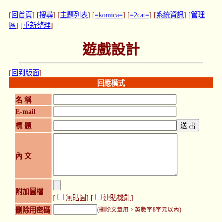
[
回首頁
] [
搜尋
] [
主題列表
] [
=komica=
] [
=2cat=
] [
系統資訊
] [
管理
區
] [
重新整理
]
遊戲設計
[
回到版面
]
回應模式
名 稱
E-mail
標 題
內 文
附加圖檔
[
無貼圖
] [
連貼機能
]
刪除用密碼
(刪除文章用。英數字8字元以內)