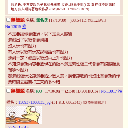
無名氏: 不方便說名子我就先刪囉 反正..感覺不錯(? 加油 在你不認識的
地方有人期待著這款作品 (8Myl6hwU 17/10/28 18:39)
無標題
名稱:
無名氏
[17/10/30(一)08:54 ID:Y8iLzhWI]
No.13015
推
不是要讓你更難過，以下是真人體驗
遊戲出了以後會更糾結
沒人玩也有壓力
有人玩以後有玩家說壞話也有壓力
達到一定下載量以後沒再上升也壓力
不知道更新內容要放現在的版本還是索性做二代會更有媒體願意
報導～壓力
都遊戲做玩免錢還要給少數人罵，廣告錢收的也沒比拿更新的作
業時間去超商打工來的多～暗
無標題
名稱:
KO
[17/10/30(一)21:48 ID:901IKCSs]
No.13017
推
檔名：
1509371306835.jpg
-(31 KB, 686x343)
[以預覽圖顯示]
>>No.13015