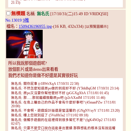
21:15)
無標題
名稱:
無名氏
[17/10/31(二)15:49 ID:VRlDQ5lI]
No.13019
9推
檔名：
1509436196955.jpg
-(16 KB, 432x334)
[以預覽圖顯示]
所以我說那個遊戲呢?
放個影片或是demo出來看看
我們才知道你是做不好還是其實很好玩
無名氏: 關你屁事 (r1BWrXqA 17/10/31 22:58)
無名氏: 不然怎麼知道原po做的到底好不好 (Y5bhBqGM 17/10/31 23:14)
無名氏: 原po又沒要你幫他管好不好 (pGGXgXbA 17/11/01 01:45)
無名氏: 那......那就繼續鼓勵原po吧 (p2rAXzdM 17/11/01 11:46)
無名氏: 在島上曬自己的作品不會有什麼好事吧? (45manPZw 17/11/01
20:00)
無名氏: 不會啊，遊戲設計版還是蠻溫馨的 (GNgNVxyY 17/11/01 23:20)
無名氏: 樓上您就別逗了 (5VuHb5a2 17/11/02 09:18)
無名氏: 做觸手遊戲的在這裡得到很多幫忙不是? (fgK4NOp2 17/11/03
02:07)
無名氏: 只要不是空口說白話能拿出實績 那群想亂的根本沒有說話權