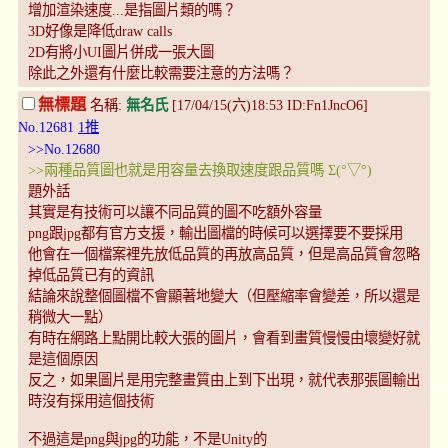
增加渲染速度...是指圖片類的嗎？
3D好像是降低draw calls
2D有將小UI圖片併成一張大圖
除此之外還有什麼比較需要注意的方法嗎？
無標題
名稱:
無名氏
[17/04/15(六)18:53 ID:Fn1JncO6]
No.12681
1推
>>No.12680
>>兩種品質圖也就是用容量去換取速度跟品質嗎 Σ(°▽°)
題外話
其實是有技術可以讓不同品質的圖不吃額外容量
png跟jpg都有官方支援，輸出圖檔的時候可以選擇要不要採用
他會在一個檔案裡先放低品質的再放高品質，但是高品質會忽略
掉低品質已有的資訊
結論來說整個圖檔不會顯著地變大（但壓縮率會變差，所以還是
稍微大一點）
有時在網路上點開比較大張的圖片，會看到畫質慢慢由壞變好就
是這個原因
反之，如果圖片是用完整畫質由上到下出現，就代表那張圖輸出
時沒有採用這個技術
不過這是png與jpg的功能，不是Unity的