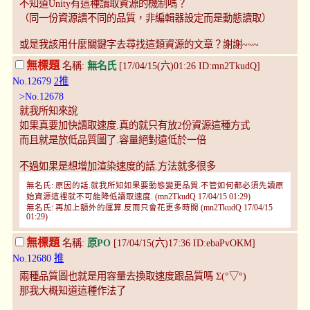
不知道Unity有這種讀取資源的機制嗎？
（同一份資源讀不同的品質，非編輯器設定而是動態讀取）
或是我該用什麼關鍵字去尋找這類資源的文章？謝謝~~~
無標題
名稱:
無名氏
[17/04/15(六)01:26 ID:mn2TkudQ]
No.12679
2推
>No.12678
就我所知來說
如果真要加快讀取速度.真的就只有放2份資源這種方式
而且就是放低品質圖了.容量絕對遠低於一倍
不過如果是想增加渲染速度的話.方法就多很多
無名氏: 原因的話.就我所知如果要動態變更品質.不管如何都必須先讀原
始資源這裡就不可能降低讀取速度. (mn2TkudQ 17/04/15 01:29)
無名氏: 再加上額外的運算.反而只會花更多時間 (mn2TkudQ 17/04/15
01:29)
無標題
名稱:
原PO
[17/04/15(六)17:36 ID:ebaPvOKM]
No.12680
推
兩種品質圖也就是用容量去換取速度跟品質嗎 Σ(°▽°)
那我大概知道這種作法了