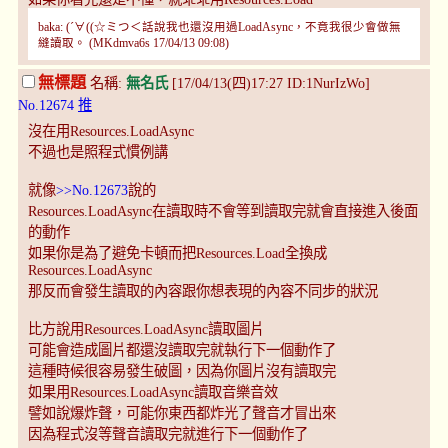
baka: (´∀((☆ミつ＜話說我也還沒用過LoadAsync，不竟我很少會做無
縫讀取。 (MKdmva6s 17/04/13 09:08)
無標題
名稱:
無名氏
[17/04/13(四)17:27 ID:1NurIzWo]
No.12674
推
沒在用Resources.LoadAsync
不過也是照程式慣例講
就像
>>No.12673
說的
Resources.LoadAsync在讀取時不會等到讀取完就會直接進入後面
的動作
如果你是為了避免卡頓而把Resources.Load全換成
Resources.LoadAsync
那反而會發生讀取的內容跟你想表現的內容不同步的狀況
比方說用Resources.LoadAsync讀取圖片
可能會造成圖片都還沒讀取完就執行下一個動作了
這種時候很容易發生破圖，因為你圖片沒有讀取完
如果用Resources.LoadAsync讀取音樂音效
譬如說爆炸聲，可能你東西都炸光了聲音才冒出來
因為程式沒等聲音讀取完就進行下一個動作了