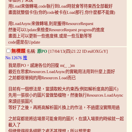
用Load來做轉場,code執行到Load時就會等待東西全部載好
畫面就整個卡住(你的code被卡在Load那行,你什麼都不能做)
用LoadAsync來做轉場,則是獲得ResourceRequest
然後可以Update來檢查ResourceRequest.progress的進度
畫面上可以更新一些進度條,或是一些互動等等
code還是在Update
無標題
名稱:
原PO
[17/04/13(四)21:22 ID:eulOXGcY]
No.12676
推
我是原PO，感謝各位的回復 m(_ _)m
最近在思索Resources.LoadAsync的實戰用法用到什麼上面好
之前都很單純的用Resources.Load而已
目前有一個想法是，當讀取較大的東西(例如解析度高的圖片)
先用一張很小的圖片當做墊檔物，然後執行Resources.LoadAsync
來讀這張圖片
等好了之後，再將高解析圖片換上的作法，不過還沒實際用過
之前寫都是將這場景可能會用的圖片，在讀入場景的時候就一起
載入了
但總覺得很多細節之處不甚理想，所以想思索