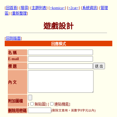
[
回首頁
] [
搜尋
] [
主題列表
] [
=komica=
] [
=2cat=
] [
系統資訊
] [
管理
區
] [
重新整理
]
遊戲設計
[
回到版面
]
回應模式
名 稱
E-mail
標 題
內 文
附加圖檔
[
無貼圖
] [
連貼機能
]
刪除用密碼
(刪除文章用。英數字8字元以內)