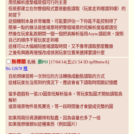
用低解析度墊檔是個可行的主意
但是那建立在你整個程式要是動態讀取（玩家走到哪讀到哪）的
前提下
這個機制本身非常複雜，可能要評估一下你能不能控制得了
簡單一點的做法是進場景時把整個場景的低解析度版都讀完
然後在玩家亂跑期間一個一個把高解析版用Async讀起來，按照
自己的順序不管玩家走到哪
這樣可以大幅縮短進場讀取時間，又不像零讀取那麼難做
之後有興趣再慢慢改成偵測玩家位置來選擇要讀什麼
無標題
名稱:
原PO
[17/04/14(五)21:54 ID:spJ9bmwA]
No.12678
推
目前想練習將一次到位的方法轉換成動態讀取的方式
這樣玩家在沒用到的情況下，應該會省下讀取時間跟記憶體
蠻多遊戲有一張2D圖是低解析版本，等玩家點圖才開始讀取高
解析
或是場景物件是馬賽克，等一段時間後才會變成完整的圖
如果用兩份資源顯得有點蠢，因為容量也多了一倍
如果我想做類似這種東西（例如圖片）