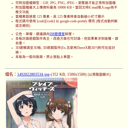
可附加圖檔類型：GIF, JPG, PNG, JPEG，瀏覽器才能正常附加圖檔
附加圖檔最大上傳資料量為 10000 KB。當回文時E-mail填入sage為不
推文功能
當檔案超過寬 125 像素、高 125 像素時會自動縮小尺寸顯示
程式碼可使用 [code][/code] 以 google-code-prettify 標亮 (程式自動判斷
語言類別)
公告、舉報、建議請向
DB管理室
辦理。
本板討論遊戲製作為主，改造方面也可討論，但如果牽涉到版權，請
自重。
3D建模請至3D板, 3D遊戲製作(Ex.怎麼用DirectX跑3D?)則可在這討
論。
本板為一般向板面，禁止張貼上車圖。
檔名：
1492022803534.jpg
-(352 KB, 1500x1500)
[以預覽圖顯示]