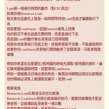
Load是一個很花時間的動作（對CPU而言）
如果你用Resources.Load
程式會在這邊花上很長一段時間等待他Load完成才繼續執行下
去
但如果是LoadAsync，這個function會馬上回傳
你的程式不會在這邊花費時間，而是直接往下走
而這個Load的動作會在背景自己找時間做
但是在他背景執行完成之前，這個資源是不完整、不能被使用的
如果你在LoadAsync背景執行期間動用了這個資源，可能會導致
當機
例如你希望在玩家還在2號地圖的時候先讀取3號地圖的資料，讓
切換地圖無讀取時間，就要用到LoadAsync
例如一個被魔法召喚出來的角色，無預兆地瞬間出現在玩家眼前
他的模組必須馬上被讀取並顯示，就用Load
簡單來說
Resources.Load比較安全但也比較慢
Resources.LoadAsync則是比較高級的技巧，需要你搞懂他才能妥
善使用，沒搞懂就亂用會是一場災難
如果你看完還是不懂，就乖乖用Resources.Load