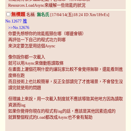
Resources.LoadAsync來緩解一些效能的狀況
無標題
名稱:
無名氏
[17/04/14(五)18:24 ID:Xm/1HvEs]
No.12677
推
>>No.12676
你要先想想你的效能瓶頸在哪（哪邊會頓）
再評估一下自己的程式功力到哪
來決定要怎麼用這個Async
像你說你都一次載入
就可以用Async來做動態讀取條
在畫面上灑個花啊什麼的讓玩家比較不會覺得無聊，還能看到進
度條在跑
而且技術上也比較簡單，反正全部讀完了才進場景，不會發生沒
讀完就使用的問題
但理論上來說，用一次載入制度就不應該導致其他地方因為讀取
資源而lag
如果你覺得你現在的程式有lag的話，應該是其他因素造成的
就算整個程式的Load都改成Async也不會有幫助