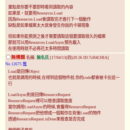
重點是你要不要即時看到讀取的內容
如果是，就要用Resources.Load
因為Resources.Load會讀取完才進行下一個動作
缺點是如果檔案太大就會發生你說的卡頓現象
但如果你能預測之後才需要讀取這個要讀取很久的檔案
那就可以用Resources.LoadAsync預先載入
在使用時就不必再花太多時間讀取
無標題
名稱:
無名氏
[17/04/13(四)20:26 ID:7cH4CHIA]
No.12675
推
Load是回傳Object
也就是調用的時候,在得到這個物件前,你的code都會被卡在這一
行
LoadAsync則是回傳ResourceRequest
ResourceRequest裡可以檢查讀取進度
當你調用LoadAsync的時候,會獲得ResourceRequest
ResourceRequest把他想成一個幫你在背後Load的物件
透過ResourceRequest.isDone來檢查是否完成
舉個例子來說