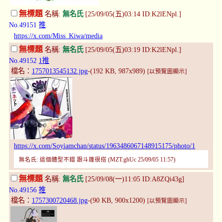
無標題
名稱:
無名氏
[25/09/05(五)03:14 ID:K2lENpl.]
No.49151
推
https://x.com/Miss_Kiwa/media
無標題
名稱:
無名氏
[25/09/05(五)03:19 ID:K2lENpl.]
No.49152
1推
檔名：
1757013545132.jpg
-(192 KB, 987x989)
[以預覽圖顯示]
https://x.com/Soyiamchan/status/1963486067148915175/photo/1
無名氏: 這個體型不錯 跟斗篷很搭 (MZT.ghUc 25/09/05 11:57)
無標題
名稱:
無名氏
[25/09/08(一)11:05 ID:A8ZQi43g]
No.49156
推
檔名：
1757300720468.jpg
-(90 KB, 900x1200)
[以預覽圖顯示]