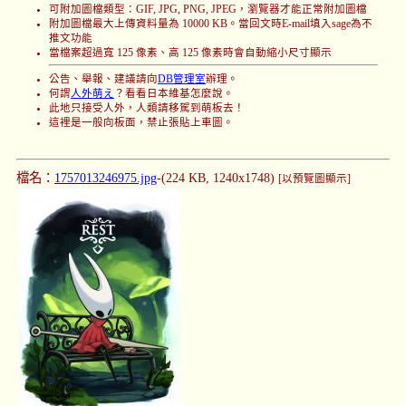
可附加圖檔類型：GIF, JPG, PNG, JPEG，瀏覽器才能正常附加圖檔
附加圖檔最大上傳資料量為 10000 KB。當回文時E-mail填入sage為不
推文功能
當檔案超過寬 125 像素、高 125 像素時會自動縮小尺寸顯示
公告、舉報、建議請向
DB管理室
辦理。
何謂
人外萌え
？看看日本維基怎麼說。
此地只接受人外，人類請移駕到萌板去！
這裡是一般向板面，禁止張貼上車圖。
檔名：
1757013246975.jpg
-(224 KB, 1240x1748)
[以預覽圖顯示]