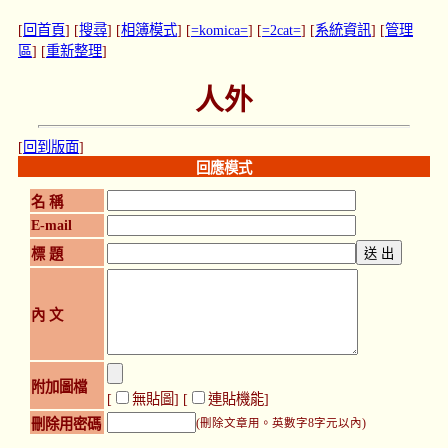
[
回首頁
] [
搜尋
] [
相簿模式
] [
=komica=
] [
=2cat=
] [
系統資訊
] [
管理
區
] [
重新整理
]
人外
[
回到版面
]
回應模式
名 稱
E-mail
標 題
內 文
附加圖檔
[
無貼圖
] [
連貼機能
]
刪除用密碼
(刪除文章用。英數字8字元以內)