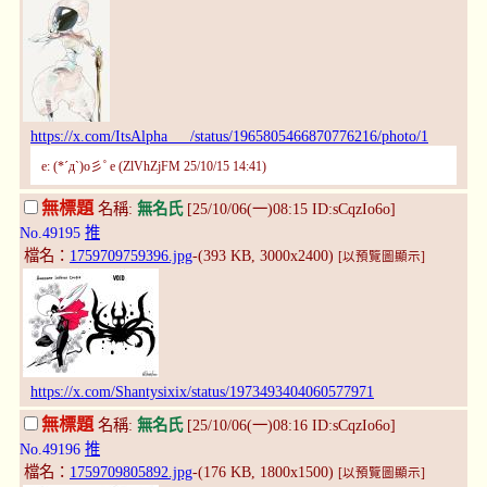
https://x.com/ItsAlpha___/status/1965805466870776216/photo/1
e: (*´д`)o彡ﾟe (ZlVhZjFM 25/10/15 14:41)
無標題
名稱:
無名氏
[25/10/06(一)08:15 ID:sCqzIo6o]
No.49195
推
檔名：
1759709759396.jpg
-(393 KB, 3000x2400)
[以預覽圖顯示]
https://x.com/Shantysixix/status/1973493404060577971
無標題
名稱:
無名氏
[25/10/06(一)08:16 ID:sCqzIo6o]
No.49196
推
檔名：
1759709805892.jpg
-(176 KB, 1800x1500)
[以預覽圖顯示]