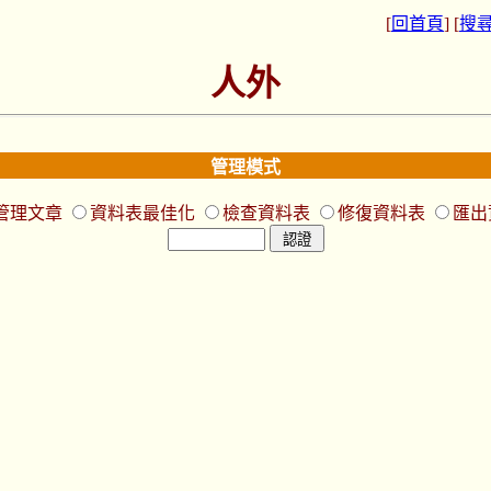
[
回首頁
] [
搜
人外
管理模式
管理文章
資料表最佳化
檢查資料表
修復資料表
匯出