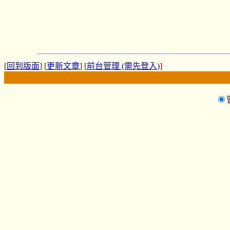
[
回到版面
] [
更新文章
] [
前台管理 (需先登入)
]