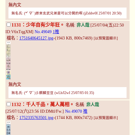
無內文
無名氏: (*ﾟ∇ﾟ)原來玄武兄弟是可以分開的啊 (jZshbv0I 25/07/01 20:50)
1131：少年自有少年狂。
名稱:
非人哉
[25/07/04(五)22:50
ID:V6xTqgXM]
No.49049
1推
檔名：
1751640645127.jpg
-(1943 KB, 800x7469)
[以預覽圖顯示]
無內文
無名氏: (*ﾟ∇ﾟ)彡麒麟豆豆 (wLh/I2wI 25/07/05 01:35)
1132：千人千品，萬人萬相。
名稱:
非人哉
[25/07/12(六)23:56 ID:DMtl/Fw.]
No.49070
推
檔名：
1752335763501.jpg
-(1744 KB, 800x7472)
[以預覽圖顯示]