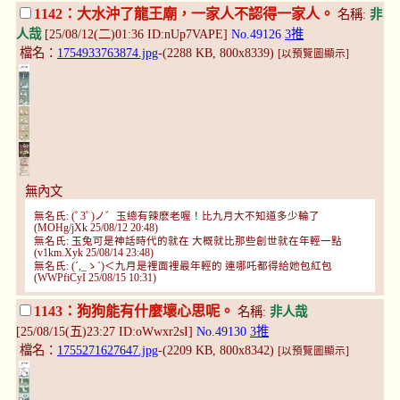
1142：大水沖了龍王廟，一家人不認得一家人。
名稱:
非
人哉
[25/08/12(二)01:36 ID:nUp7VAPE]
No.49126
3推
檔名：
1754933763874.jpg
-(2288 KB, 800x8339)
[以預覽圖顯示]
無內文
無名氏: (ﾟ3ﾟ)ノ゛玉總有辣麽老喔！比九月大不知道多少輪了
(MOHg/jXk 25/08/12 20:48)
無名氏: 玉兔可是神話時代的就在 大概就比那些創世就在年輕一點
(v1km.Xyk 25/08/14 23:48)
無名氏: (´,_ゝ`)＜九月是裡面裡最年輕的 連哪吒都得給她包紅包
(WWPfiCyI 25/08/15 10:31)
1143：狗狗能有什麼壞心思呢。
名稱:
非人哉
[25/08/15(五)23:27 ID:oWwxr2sI]
No.49130
3推
檔名：
1755271627647.jpg
-(2209 KB, 800x8342)
[以預覽圖顯示]