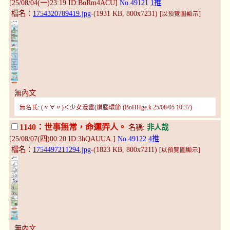
[25/08/04(一)23:19 ID:BoRm4ACU]
No.49121
1推
檔名：
1754320789419.jpg
-(1931 KB, 800x7231)
[以預覽圖顯示]
無內文
無名氏: (〃∀〃)＜少女漫畫(鑽腦環節 (BoHHge.k 25/08/05 10:37)
1140：世事無常，命運弄人。
名稱:
非人哉
[25/08/07(四)00:20 ID:3hQAUUA.]
No.49122
4推
檔名：
1754497211294.jpg
-(1823 KB, 800x7211)
[以預覽圖顯示]
無內文