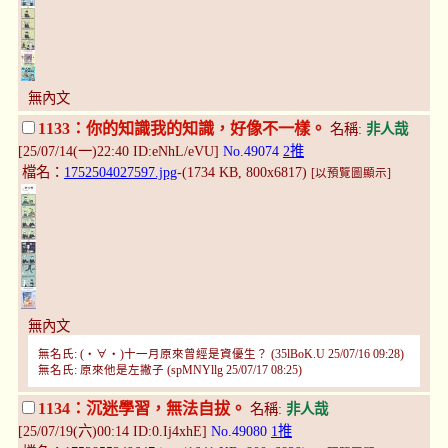
無內文
1133：你的知識我的知識，好像不一樣。
名稱:
非人哉
[25/07/14(一)22:40 ID:eNhL/eVU]
No.49074
2推
檔名：
1752504027597.jpg
-(1734 KB, 800x6817)
[以預覽圖顯示]
無內文
無名氏: (・∀・)十一月原來曾經是資優生？ (35lBoK.U 25/07/16 09:28)
無名氏: 原來他是左撇子 (spMNYllg 25/07/17 08:25)
1134：沉迷學習，無法自拔。
名稱:
非人哉
[25/07/19(六)00:14 ID:0.Ij4xhE]
No.49080
1推