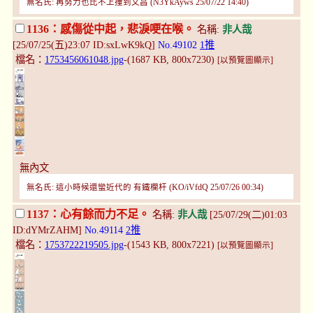
無名氏: 再努力也比不上撞到文昌 (N3YkAyws 25/07/22 14:40)
1136：感傷從中起，悲淚哽在喉。
名稱:
非人哉
[25/07/25(五)23:07 ID:sxLwK9kQ]
No.49102
1推
檔名：
1753456061048.jpg
-(1687 KB, 800x7230)
[以預覽圖顯示]
無內文
無名氏: 這小時候還蠻近代的 有鐵欄杆 (KO/iVfdQ 25/07/26 00:34)
1137：心有餘而力不足。
名稱:
非人哉
[25/07/29(二)01:03
ID:dYMrZAHM]
No.49114
2推
檔名：
1753722219505.jpg
-(1543 KB, 800x7221)
[以預覽圖顯示]