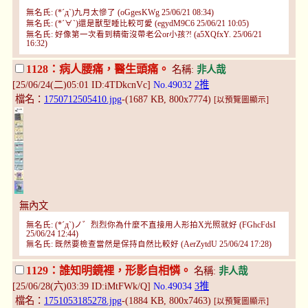
無名氏: (*´д`)九月太慘了 (oGgesKWg 25/06/21 08:34)
無名氏: (*´∀`)還是獸型睡比較可愛 (egydM9C6 25/06/21 10:05)
無名氏: 好像第一次看到精衛沒帶老公or小孩?! (a5XQfxY. 25/06/21
16:32)
1128：病人腰痛，醫生頭痛。
名稱:
非人哉
[25/06/24(二)05:01 ID:4TDkcnVc]
No.49032
2推
檔名：
1750712505410.jpg
-(1687 KB, 800x7774)
[以預覽圖顯示]
無內文
無名氏: (*´д`)ノ゛烈烈你為什麼不直接用人形拍X光照就好 (FGhcFdsI
25/06/24 12:44)
無名氏: 既然要檢查當然是保持自然比較好 (AerZytdU 25/06/24 17:28)
1129：誰知明鏡裡，形影自相憐。
名稱:
非人哉
[25/06/28(六)03:39 ID:iMtFWk/Q]
No.49034
3推
檔名：
1751053185278.jpg
-(1884 KB, 800x7463)
[以預覽圖顯示]