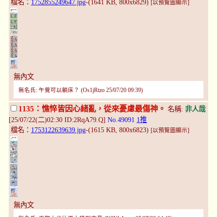
檔名：
1752855249647.jpg
-(1641 KB, 800x6829)
[以預覽圖顯示]
無內文
無名氏: 午覺可以躺床？ (Os1jRtzo 25/07/20 09:39)
1135：憔悴皆因心緒亂，從來憂慮最傷神。
名稱:
非人哉
[25/07/22(二)02:30 ID:2RqA79.Q]
No.49091
1推
檔名：
1753122639639.jpg
-(1615 KB, 800x6823)
[以預覽圖顯示]
無內文