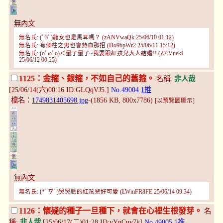
無內文
無名氏: (ﾟ3ﾟ)龍女也是馬耳嗎？ (zANVwaQk 25/06/10 01:12)
無名氏: 有個柱之男也會熱血那招 (Do9bpWr2 25/06/11 15:12)
無名氏: (oﾟωﾟo)＜暈了暈了~我要跟紅孩兒大人結婚!! (Z7.VnekI
25/06/12 00:25)
1125：金箍、銀箍，不如自己的舊箍。
名稱:
非人哉
[25/06/14(六)00:16 ID:GLQqVJ5.]
No.49004
1推
檔名：
1749831405698.jpg
-(1856 KB, 800x7786)
[以預覽圖顯示]
無內文
無名氏: (*ﾟ∇ﾟ)哭哭臉的紅孩兒好可愛 (LWmFR8FE 25/06/14 09:34)
1126：懷疑的種子一旦種下，就會在心裡生根發芽。
名
稱:
非人哉
[25/06/17(二)01:28 ID:vYnCuv7k]
No.49005
1推