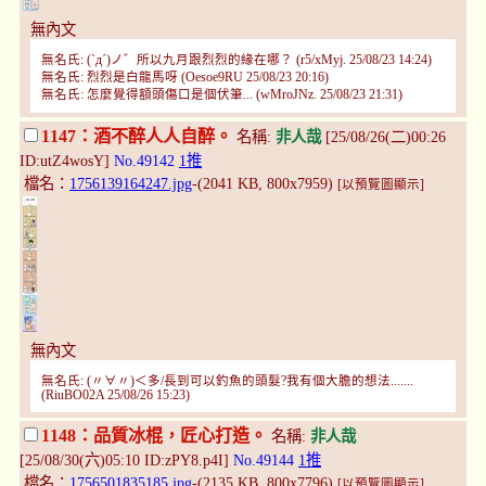
無內文
無名氏: (`д´)ノ゛所以九月跟烈烈的緣在哪？ (r5/xMyj. 25/08/23 14:24)
無名氏: 烈烈是白龍馬呀 (Oesoe9RU 25/08/23 20:16)
無名氏: 怎麼覺得額頭傷口是個伏筆... (wMroJNz. 25/08/23 21:31)
1147：酒不醉人人自醉。
名稱:
非人哉
[25/08/26(二)00:26
ID:utZ4wosY]
No.49142
1推
檔名：
1756139164247.jpg
-(2041 KB, 800x7959)
[以預覽圖顯示]
無內文
無名氏: (〃∀〃)＜多/長到可以釣魚的頭髮?我有個大膽的想法.......
(RiuBO02A 25/08/26 15:23)
1148：品質冰棍，匠心打造。
名稱:
非人哉
[25/08/30(六)05:10 ID:zPY8.p4I]
No.49144
1推
檔名：
1756501835185.jpg
-(2135 KB, 800x7796)
[以預覽圖顯示]