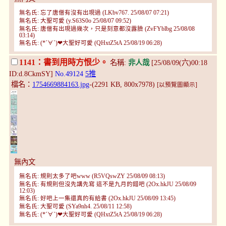
無名氏: 忘了唐僧有沒有出現過 (LKbv767. 25/08/07 07:21)
無名氏: 大聖可愛 (y.S63S0o 25/08/07 09:52)
無名氏: 唐僧有出現過幾次，只是刻意都沒露臉 (ZvFYblbg 25/08/08
03:14)
無名氏: (*´∀`)❤大聖好可愛 (QHxtZ5tA 25/08/19 06:28)
1141：書到用時方恨少。
名稱:
非人哉
[25/08/09(六)00:18
ID:d.8CkmSY]
No.49124
5推
檔名：
1754669884163.jpg
-(2291 KB, 800x7978)
[以預覽圖顯示]
無內文
無名氏: 規則太多了吧www (R5VQswZY 25/08/09 08:13)
無名氏: 有規則但沒先講先寫 這不是九月的錯吧 (2Ox.hkJU 25/08/09
12:03)
無名氏: 好吧上一集還真的有給書 (2Ox.hkJU 25/08/09 13:45)
無名氏: 大聖可愛 (SYa9nh4. 25/08/11 12:58)
無名氏: (*´∀`)❤大聖好可愛 (QHxtZ5tA 25/08/19 06:28)