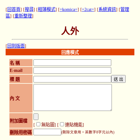
[
回首頁
] [
搜尋
] [
相簿模式
] [
=komica=
] [
=2cat=
] [
系統資訊
] [
管理
區
] [
重新整理
]
人外
[
回到版面
]
回應模式
名 稱
E-mail
標 題
內 文
附加圖檔
[
無貼圖
] [
連貼機能
]
刪除用密碼
(刪除文章用。英數字8字元以內)