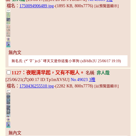
檔名：
1750094906489.jpg
-(1895 KB, 800x7776)
[以預覽圖顯示]
無內文
無名氏: (*ﾟ∇ﾟ)o彡ﾟ哮天又是你這隻小笨狗 (xB/bBr2U 25/06/17 19:19)
1127：夜眠清早起，又有不眠人。
名稱:
非人哉
[25/06/21(六)00:17 ID:Tp1mXVSU]
No.49023
3推
檔名：
1750436255510.jpg
-(2282 KB, 800x7778)
[以預覽圖顯示]
無內文