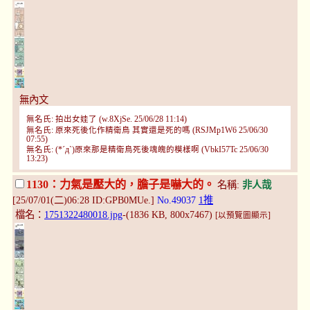
無內文
無名氏: 拍出女娃了 (w.8XjSe. 25/06/28 11:14)
無名氏: 原來死後化作精衛鳥 其實還是死的嗎 (RSJMp1W6 25/06/30
07:55)
無名氏: (*´д`)原來那是精衛鳥死後魂魄的模樣啊 (VbkI57Tc 25/06/30
13:23)
1130：力氣是壓大的，膽子是嚇大的。
名稱:
非人哉
[25/07/01(二)06:28 ID:GPB0MUe.]
No.49037
1推
檔名：
1751322480018.jpg
-(1836 KB, 800x7467)
[以預覽圖顯示]