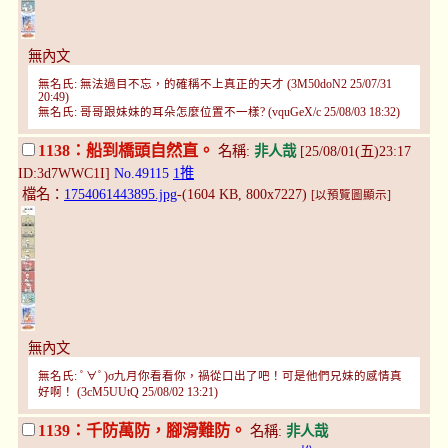
無內文
無名氏: 無法過目不忘，的確稱不上真正的天才 (3M50doN2 25/07/31
20:49)
無名氏: 哥哥跟妹妹的耳朵怎麼位置不一樣? (vquGeX/c 25/08/03 18:32)
1138：船到橋頭自然直。
名稱:
非人哉
[25/08/01(五)23:17
ID:3d7WWC1I]
No.49115
1推
檔名：
1754061443895.jpg
-(1604 KB, 800x7227)
[以預覽圖顯示]
無內文
無名氏: ﾟ∀ﾟ)σ九月你看看你，禍從口出了吧！可是他們兄妹的感情真
好啊！ (3cM5UUtQ 25/08/02 13:21)
1139：千防萬防，腳滑難防。
名稱:
非人哉