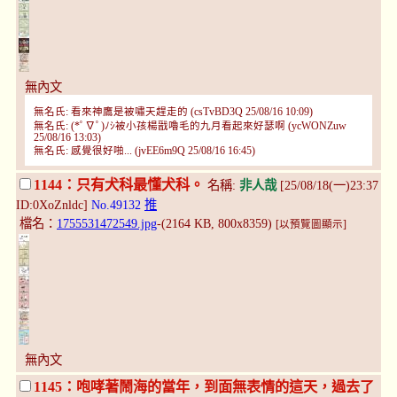
無內文
無名氏: 看來神鷹是被嘯天趕走的 (csTvBD3Q 25/08/16 10:09)
無名氏: (*ﾟ∇ﾟ)ﾉｼ被小孩楊戩嚕毛的九月看起來好瑟啊 (ycWONZuw
25/08/16 13:03)
無名氏: 感覺很好啪... (jvEE6m9Q 25/08/16 16:45)
1144：只有犬科最懂犬科。
名稱:
非人哉
[25/08/18(一)23:37
ID:0XoZnldc]
No.49132
推
檔名：
1755531472549.jpg
-(2164 KB, 800x8359)
[以預覽圖顯示]
無內文
1145：咆哮著鬧海的當年，到面無表情的這天，過去了