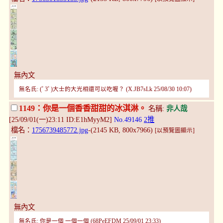
無內文
無名氏: (ﾟ3ﾟ)大士的大光相還可以吃喔？ (X.JB7sLk 25/08/30 10:07)
1149：你是一個香香甜甜的冰淇淋。
名稱:
非人哉
[25/09/01(一)23:11 ID:E1hMyyM2]
No.49146
2推
檔名：
1756739485772.jpg
-(2145 KB, 800x7966)
[以預覽圖顯示]
無內文
無名氏: 你是一個 一個一個 (68PeEFDM 25/09/01 23:33)