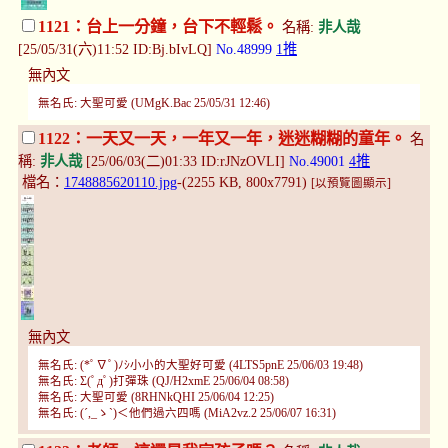
1121：台上一分鐘，台下不輕鬆。
名稱:
非人哉
[25/05/31(六)11:52 ID:Bj.bIvLQ]
No.48999
1推
無內文
無名氏: 大聖可愛 (UMgK.Bac 25/05/31 12:46)
1122：一天又一天，一年又一年，迷迷糊糊的童年。
名
稱:
非人哉
[25/06/03(二)01:33 ID:rJNzOVLI]
No.49001
4推
檔名：
1748885620110.jpg
-(2255 KB, 800x7791)
[以預覽圖顯示]
無內文
無名氏: (*ﾟ∇ﾟ)ﾉｼ小小的大聖好可愛 (4LTS5pnE 25/06/03 19:48)
無名氏: Σ(ﾟдﾟ)打彈珠 (QJ/H2xmE 25/06/04 08:58)
無名氏: 大聖可愛 (8RHNkQHI 25/06/04 12:25)
無名氏: (´,_ゝ`)＜他們過六四嗎 (MiA2vz.2 25/06/07 16:31)