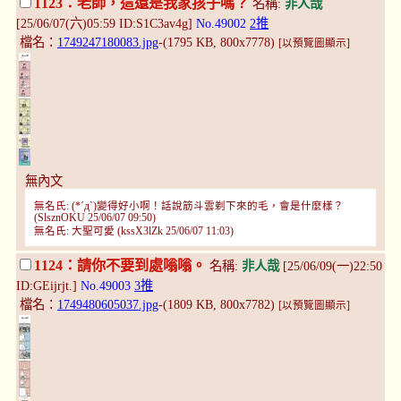
1123：老師，這還是我家孩子嗎？
名稱:
非人哉
[25/06/07(六)05:59 ID:S1C3av4g]
No.49002
2推
檔名：
1749247180083.jpg
-(1795 KB, 800x7778)
[以預覽圖顯示]
無內文
無名氏: (*´д`)變得好小啊！話說筋斗雲剃下來的毛，會是什麼樣？
(SlsznOKU 25/06/07 09:50)
無名氏: 大聖可愛 (kssX3lZk 25/06/07 11:03)
1124：請你不要到處嗡嗡。
名稱:
非人哉
[25/06/09(一)22:50
ID:GEijrjt.]
No.49003
3推
檔名：
1749480605037.jpg
-(1809 KB, 800x7782)
[以預覽圖顯示]