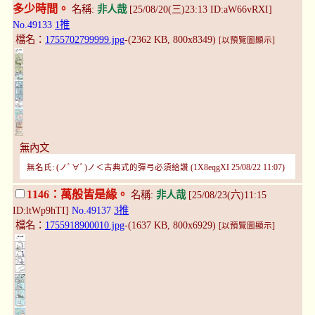
多少時間。
名稱:
非人哉
[25/08/20(三)23:13 ID:aW66vRXI]
No.49133
1推
檔名：
1755702799999.jpg
-(2362 KB, 800x8349)
[以預覽圖顯示]
無內文
無名氏: (ノﾟ∀ﾟ)ノ＜古典式的彈弓必須給讚 (1X8eqgXI 25/08/22 11:07)
1146：萬般皆是緣。
名稱:
非人哉
[25/08/23(六)11:15
ID:ltWp9hTI]
No.49137
3推
檔名：
1755918900010.jpg
-(1637 KB, 800x6929)
[以預覽圖顯示]