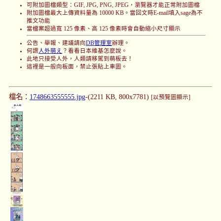
可附加圖檔類型：GIF, JPG, PNG, JPEG，瀏覽器才能正常附加圖檔
附加圖檔最大上傳資料量為 10000 KB。當回文時E-mail填入sage為不
推文功能
當檔案超過寬 125 像素、高 125 像素時會自動縮小尺寸顯示
公告、舉報、建議請向
DB管理室
辦理。
何謂
人外萌え
？看看日本維基怎麼說。
此地只接受人外，人類請移駕到萌板去！
這裡是一般向板面，禁止張貼上車圖。
檔名：
1748663555555.jpg
-(2211 KB, 800x7781)
[以預覽圖顯示]