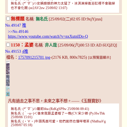
無名氏: (*ﾟ∇ﾟ)ﾉｼ女媧娘娘的神力太猛了，冰淇淋掉進浴缸裡不會融掉
也不會化開 (ee2AV2ew 25/09/02 13:07)
無標題
名稱:
無名氏
[25/09/02(二)02:05 ID:9xjYjzus]
No.49147
推
>>No.49146
https://www.youtube.com/watch?v=nxXutnIDo-Q
1150：孟婆
名稱:
非人哉
[25/09/06(六)00:53 ID:AD.6UQZQ]
No.49153
4推
檔名：
1757091215701.jpg
-(2176 KB, 800x7825)
[以預覽圖顯示]
凡有過去之事不思，未來之事不想。——《玉曆寶鈔》
無名氏: (*ﾟ∇ﾟ)ﾉｼ蘿莉bba (RzKgSP9w 25/09/06 09:41)
無名氏: (｀･ω･)＜後來我跟孟婆睡了一晚(CV:宋少卿 (Py.HwTbk
25/09/06 15:01)
無名氏: (・∀・)牛頭馬面可愛。他們居然也懂咩噗茶 (Nht8xaVg
25/09/07 05:18)