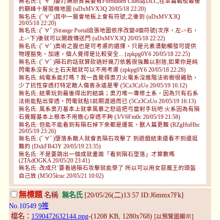
無名氏: (ﾟ∀ﾟ)要打熵原質需要有Forbidden Cults這DLC,在本篇戰役最後
的巔峰十層隨機地圖 (uDxMVX3Q 20/05/18 22:20)
無名氏: (ﾟ∀ﾟ)其中一層會地板上會有符號,之後到 (uDxMVX3Q
20/05/18 22:20)
無名氏: (ﾟ∀ﾟ)Strange Portal這張地圖依序改變4個符號(次序，左->右，
上->下)後就可以開啟傳送門 (uDxMVX3Q 20/05/18 22:22)
無名氏: (ﾟ∀ﾟ)奧術之握也是可考慮的選擇，只是元素湧動觸發可提供
物理豁免、加速，個人覺得是比較安全... (zpkpg0Y6 20/05/18 22:25)
無名氏: (ﾟ∀ﾟ)隕石的話就算砍過好幾刀依舊很強難以割捨,如果你是純
閃電系沒有火土石天賦就可以不用考慮 (zpkpg0Y6 20/05/18 22:28)
無名氏: 純電系能打嗎？我一直覺得奧刃火電系沒進階法術樹很雞肋，
少了抗性穿透打特定敵人傷害永遠是零 (5Cz3CzUo 20/05/19 16:12)
無名氏: 結果玩到最後得出的結論；奧刃唯一專修土系，因為只有石系
法術能點出穿透，閃電就點1前期渡過而已 (5Cz3CzUo 20/05/19 16:13)
無名氏: 風系奧刃基本上就拿風暴之怒這把弓當射手玩吧 火系因為有隕
石覺醒基本上根本不用擔心穿透不夠 (3/V6Fm0c 20/05/19 21:58)
無名氏: 但能不能看到有隕石掉下來都是運氣，獸人篇更難 (RZgHnHbc
20/05/19 23:26)
無名氏: (ﾟ∀ﾟ)墮落系敵人就會丟隕石攻擊了 到遊戲結束還看不到還挺
難的 (DxkFB43Y 20/05/19 23:35)
無名氏: 不是要跳出一個成就畫面「看到隕石墜落」才算數嗎
(2TAdOGKA 20/05/20 23:41)
無名氏: 改成只ˋ要看過隕石攻擊就能學了 所以可以用女惡魔王的頭盔
自己放 (M5O5lcuc 20/05/21 10:02)
無標題
名稱:
無名氏
[20/05/26(二)13:57 ID:J6mmx7Fk]
No.10549
9推
檔名：
1590472632144.png
-(1208 KB, 1280x768)
[以預覽圖顯示]