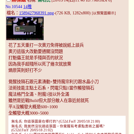
No.10544
14推
檔名：
1589427968391.png
-(726 KB, 1282x800)
[以預覽圖顯示]
花了五天重打一次奧刃免得被說紙上談兵
奧刃這版大改動要通關沒問題
打魁儡王就是手殘與否的狀況
因為我手超殘所以死了幾次就放棄
熵原質則好打不少
覺醒技隕石跟元素湧動+雙持魔宗利刃跟水晶小刀
法術技能主點土石系，閃電只點1當作觸發隕石
魔法格鬥全滿、附魔1技以外全滿
雖然是近戰Build但大部分敵人在靠近前就死
平A沒觸發大概是600~1000
全觸發大概3000~5000
無名氏: 你這張圖是在哪打的? (G52d.FmY 20/05/18 21:00)
無名氏: 我居然沒玩過這張圖，你覺醒有考慮點奧術之握嗎?
(G52d.FmY 20/05/18 21:02)