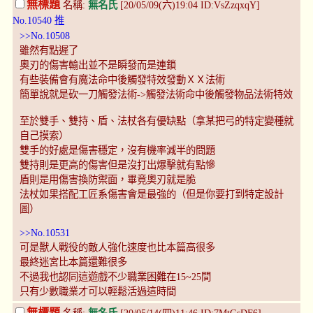
無標題
名稱:
無名氏
[20/05/09(六)19:04 ID:VsZzqxqY]
No.10540
推
>>No.10508
雖然有點遲了
奧刃的傷害輸出並不是瞬發而是連鎖
有些裝備會有魔法命中後觸發特效發動ＸＸ法術
簡單說就是砍一刀觸發法術->觸發法術命中後觸發物品法術特效
至於雙手、雙持、盾、法杖各有優缺點（拿某把弓的特定變種就
自己摸索）
雙手的好處是傷害穩定，沒有機率減半的問題
雙持則是更高的傷害但是沒打出爆擊就有點慘
盾則是用傷害換防禦面，畢竟奧刃就是脆
法杖如果搭配工匠系傷害會是最強的（但是你要打到特定設計
圖）
>>No.10531
可是獸人戰役的敵人強化速度也比本篇高很多
最終迷宮比本篇還難很多
不過我也認同這遊戲不少職業困難在15~25間
只有少數職業才可以輕鬆活過這時間
無標題
名稱:
無名氏
[20/05/14(四)11:46 ID:7MtGsDF6]