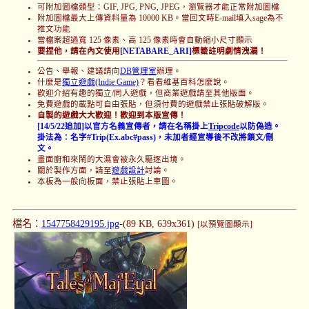
可附加圖檔類型：GIF, JPG, PNG, JPEG，瀏覽器才能正常附加圖檔
附加圖檔最大上傳資料量為 10000 KB。當回文時E-mail填入sage為不
推文功能
當檔案超過寬 125 像素、高 125 像素時會自動縮小尺寸顯示
要捏他，請在內文使用
[NETABARE_ARI]
標籤註明劇情洩漏！
公告、舉報、建議請向
DB管理室
辦理。
什麼是
獨立遊戲(Indie Game)
？看看維基百科怎麼說。
歡迎介紹有趣的獨立/同人遊戲，但商業遊戲請至其他版面。
免費遊戲的載點可自由張貼，但須付費的遊戲禁止張貼破解版。
自製的遊戲大大歡迎！歡迎到本版宣傳！
[14/5/22追加]以官方名義宣傳者，請在名稱掛上
Tripcode
以防偽造。
掛法為：名字#Trip(Ex.abc#pass)，未加者經宣導後不改將鎖文/刪
文。
畫面廚和來鬧的大濕會被永久驅逐出境。
關於製作方面，請至
遊戲設計
討論。
本板為一般向板面，禁止張貼上車圖。
檔名：
1547758429195.jpg
-(89 KB, 639x361)
[以預覽圖顯示]