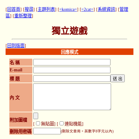
[
回首頁
] [
搜尋
] [
主題列表
] [
=komica=
] [
=2cat=
] [
系統資訊
] [
管理
區
] [
重新整理
]
獨立遊戲
[
回到版面
]
回應模式
名 稱
E-mail
標 題
內 文
附加圖檔
[
無貼圖
] [
連貼機能
]
刪除用密碼
(刪除文章用。英數字8字元以內)