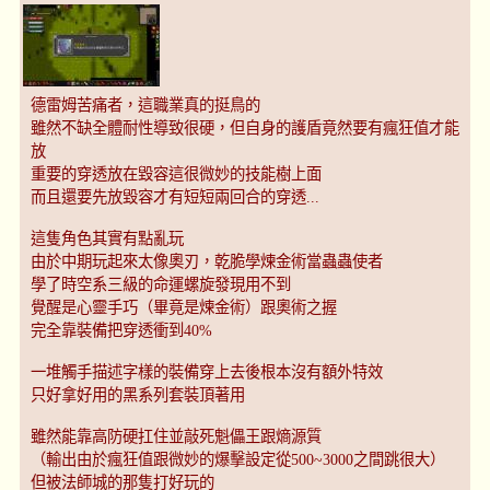
德雷姆苦痛者，這職業真的挺鳥的
雖然不缺全體耐性導致很硬，但自身的護盾竟然要有瘋狂值才能
放
重要的穿透放在毀容這很微妙的技能樹上面
而且還要先放毀容才有短短兩回合的穿透...
這隻角色其實有點亂玩
由於中期玩起來太像奧刃，乾脆學煉金術當蟲蟲使者
學了時空系三級的命運螺旋發現用不到
覺醒是心靈手巧（畢竟是煉金術）跟奧術之握
完全靠裝備把穿透衝到40%
一堆觸手描述字樣的裝備穿上去後根本沒有額外特效
只好拿好用的黑系列套裝頂著用
雖然能靠高防硬扛住並敲死魁儡王跟熵源質
（輸出由於瘋狂值跟微妙的爆擊設定從500~3000之間跳很大）
但被法師城的那隻打好玩的