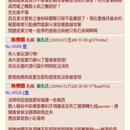
還是說其實奧刃不是靠近戰攻擊觸發法術打爆發？而只要單純點
高閃電之觸跟火焰之觸就好？
完全搞不懂
而且某次更新之後粉碎鑽擊已經不能觸發了，現在要維持基本的
範圍傷害只能練閃電跟火球這種直線攻擊
問題是奧刃唯一能學的進階法術樹只有石系啊啊啊
無標題
名稱:
無名氏
[20/03/27(五)00:35 ID:gO7Vrs8w]
No.10509
推
有人會玩潛行嗎?
為什麼我靈巧都60了還會被發現?
而且右邊的潛行圖示明明就沒消失
那我她媽到底要怎麼知道我有沒有被發現
無標題
名稱:
無名氏
[20/04/11(六)20:58 ID:V7XqndYQ]
No.10524
1推
沒想到這遊戲還有暗藏一些東西
獸人戰役中如果裝備利牙項鍊並且死亡選擇轉化成parasite，通
關後會無法選擇劇情走向
應該算是個小彩蛋吧
然後他媽因為項鍊不能卸除就變得無法裝備最終boss掉落的項