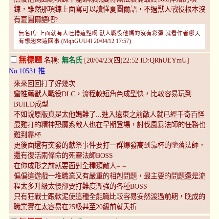
鍊，雖然那項鍊上面寫可以讀懂夏圖爾語，不過獸人戰役根本沒
有夏圖爾語吧?
無名氏: 上面就有人吐槽這點啊 獸人戰役他媽的沒有彩蛋 就看作者哪天
有想起來這回事 (MqhGUU4I 20/04/12 17:57)
無標題
名稱:
無名氏
[20/04/23(四)22:52 ID:QRhUEYmU]
No.10531
推
來來回回打了好幾次
蠻推薦獸人戰役DLC，流程較短角色成型快，比較容易玩到
BUILD成型
不如說原版真是太他媽難了...進入遠東之前敵人就已經千奇百怪
最難打的精神恐魔系敵人也在早期登場，討伐風暴法師的任務也
難到靠杯
更後面還有突發的獻祭事件要打一群爆發高到靠杯的墮落法師，
還有復活兩條命的死靈法師BOSS
在你成形之前就要面對全種類敵人= =
偏偏這遊戲一堆職業又有嚴重的相剋問題，最主要的問題還是流
程太多升級太慢卻要打難度漸強的各種BOSS
只有狂戰士跟軟泥使這種全能職比較容易安然渡過前期，晚成的
職業實在太容易在25級甚至20級前就夭折