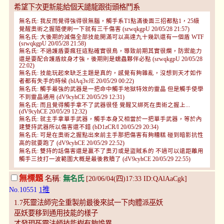
希望下次更新能給個天譴龍跟街頭格鬥系
無名氏: 我反而覺得強得很無腦，觸手系T1點滿後面三招都點1，25級
覺醒奧術之握隨便刷一下就有三千傷害 (srwqkgpU 20/05/28 21:57)
無名氏: 大後期的減傷全部技能開滿可以高達九十幾趴還有一個盾 WTF
(srwqkgpU 20/05/28 21:58)
無名氏: 不過護盾要瘋狂這點確實很鳥，導致前期其實很爛，防禦能力
還是要配合護盾紋身才強，後期則是蠕蟲夥伴必點 (srwqkgpU 20/05/28
22:02)
無名氏: 技能玩起來缺乏主題是真的，感覺有夠雜亂，沒想到天才如作
者都有失手的時候 (blAq3vJE 20/05/29 00:22)
無名氏: 觸手最強的武器是一把命中觸手地獄特效的靈晶 但是觸手使學
不到靈晶通用 (dV9cyhCE 20/05/29 12:31)
無名氏: 而且覺得觸手拿不了武器很怪 覺醒又綁死在奧術之握上...
(dV9cyhCE 20/05/29 12:32)
無名氏: 就主手拿單手武器，觸手本身又相當於一把單手武器，等於內
建雙持武器所以傷害還不錯 (bD1zCR/I 20/05/29 20:34)
無名氏: 可是在奧術之握點出來前主手那把傷害有夠糟糕 碰到暗影抗性
高的就要跑了 (dV9cyhCE 20/05/29 22:52)
無名氏: 雙持的話傷害還是贏不了奧刃或是盜賊系的 不過可以遠距離用
觸手三技打一波範圍大概是最後救贖了 (dV9cyhCE 20/05/29 22:55)
無標題
名稱:
無名氏
[20/06/04(四)17:33 ID:QAlAaCgk]
No.10551
1推
1.7死靈法師完全重製前最後來試一下肉體派巫妖
巫妖要移到通用技能的樣子
才發現死靈法師技能樹有夠詭異