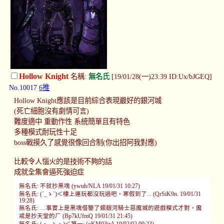
Hollow Knight
名稱:
無名氏
[19/01/28(一)23:39 ID:Ux/bJGEQ]
No.10017
6推
Hollow Knight應該是目前綜合表現最好的銀河城
(死亡細胞沒有劇情可言)
難度適中 重動作性 系統簡單且有特色
多種模式耐玩性十足
boss戰摸久了感覺很像回合制(你出招阿我對應)
比較令人惱火的是技術不夠的話
成就全集會逼死強迫症
無名氏: 不就抄黑魂 (ywuh/NLA 19/01/31 10:27)
無名氏: (´_ゝ`)＜樓上連玩都沒玩過吧，寒假到了... (QrSiK9n. 19/01/31
19:28)
無名氏: …事實上是黑魂借鑒了類銀河騎士惡魔城的遊戲模式才對，魔
戒是抄天堂的ㄏ (Bp7kUfmQ 19/01/31 21:45)