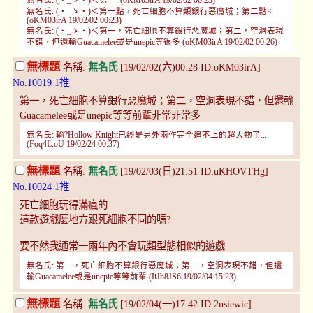
無名氏: (・_ゝ・)＜第一: (oKM03irA 19/02/02 00:23)
無名氏: (・_ゝ・)＜第一點，死亡細胞不算類銀行惡魔城；第二點<
(oKM03irA 19/02/02 00:23)
無名氏: (・_ゝ・)＜第一，死亡細胞不算銀行惡魔城；第二，空洞表現
不錯，但還輸Guacamelee或是unepic等很多 (oKM03irA 19/02/02 00:26)
無標題
名稱:
無名氏
[19/02/02(六)00:28 ID:oKM03irA]
No.10019
1推
第一，死亡細胞不算銀行惡魔城；第二，空洞表現不錯，但還輸
Guacamelee或是unepic等等前輩非常非常多
無名氏: 輸?Hollow Knight已經是另外兩作完全追不上的超大物了...
(Foq4L.oU 19/02/24 00:37)
無標題
名稱:
無名氏
[19/02/03(日)21:51 ID:uKHOVTHg]
No.10024
1推
死亡細胞玩得滿瘋的
這款遊戲麼地方跟死細胞不同的嗎?
要不然我通常一兩年內不會玩類型態相似的遊戲
無名氏: 第一，死亡細胞不算銀行惡魔城；第二，空洞表現不錯，但還
輸Guacamelee或是unepic等等前輩 (IiJb8JS6 19/02/04 15:23)
無標題
名稱:
無名氏
[19/02/04(一)17:42 ID:2nsiewic]