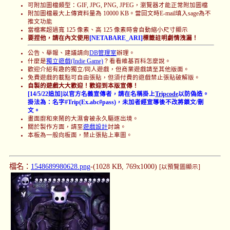
可附加圖檔類型：GIF, JPG, PNG, JPEG，瀏覽器才能正常附加圖檔
附加圖檔最大上傳資料量為 10000 KB。當回文時E-mail填入sage為不
推文功能
當檔案超過寬 125 像素、高 125 像素時會自動縮小尺寸顯示
要捏他，請在內文使用
[NETABARE_ARI]
標籤註明劇情洩漏！
公告、舉報、建議請向
DB管理室
辦理。
什麼是
獨立遊戲(Indie Game)
？看看維基百科怎麼說。
歡迎介紹有趣的獨立/同人遊戲，但商業遊戲請至其他版面。
免費遊戲的載點可自由張貼，但須付費的遊戲禁止張貼破解版。
自製的遊戲大大歡迎！歡迎到本版宣傳！
[14/5/22追加]以官方名義宣傳者，請在名稱掛上
Tripcode
以防偽造。
掛法為：名字#Trip(Ex.abc#pass)，未加者經宣導後不改將鎖文/刪
文。
畫面廚和來鬧的大濕會被永久驅逐出境。
關於製作方面，請至
遊戲設計
討論。
本板為一般向板面，禁止張貼上車圖。
檔名：
1548689980628.png
-(1028 KB, 769x1000)
[以預覽圖顯示]