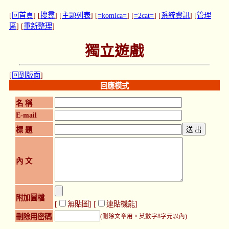
[
回首頁
] [
搜尋
] [
主題列表
] [
=komica=
] [
=2cat=
] [
系統資訊
] [
管理
區
] [
重新整理
]
獨立遊戲
[
回到版面
]
回應模式
名 稱
E-mail
標 題
內 文
附加圖檔
[
無貼圖
] [
連貼機能
]
刪除用密碼
(刪除文章用。英數字8字元以內)