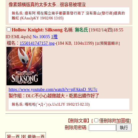
像素類橫版真的太多太多...很容易被埋沒
無名氏: 還有阿 現在獨立幾乎都要靠發行商了 沒有靠山(發行商)還真的
難紅 (KAnsJpKY 19/02/06 13:05)
Hollow Knight: Silksong
名稱:
無名氏
[19/02/14(四)18:55
ID:EML4qxls]
No.10035
1推
檔名：
1550141747157.jpg
-(184 KB, 1104x1199)
[以預覽圖顯示]
https://www.youtube.com/watch?v=pFAknD_9U7c
製作組：DLC不小心越做越大，乾脆出續作好了
無名氏: 嘎啦啦(´◓Д◔`) (x.Ux1LJY 19/02/15 02:33)
【刪除文章】[
僅刪除附加圖檔
]
刪除用密碼:
[
0
]
第一頁
最後一頁