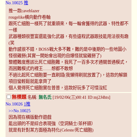
No.10025
推
推一款caveblazer
rougelike橫向動作卷軸
跟死亡細胞一樣死了就重頭來，每一輪會獲得的武器、特性都不
一樣
武器種類很豐富還能強化武器，有些遠程武器跟技能用法很有趣
(笑
動作感很不錯，BOSS戰大多不難，難的是中後期的一些地圖小
怪很雞掰(其實一開始會出現的自爆怪就蠻雞掰了)
整體難度應該比死亡細胞難，我死了一百多次才通關普通模式，
而困難模式的裡王.......想都不敢想
不過比起死亡細胞要一直刷錢(我懶得刷就放置了)，這款的解鎖
項目蠻輕鬆就能拿齊了
個人覺得死亡細胞實在普普，這款好玩多了可惜沒紅
無標題
名稱:
無名氏
[19/02/06(三)00:41 ID:mj2J4hts]
No.10026
1推
>>No.10025
因為現在橫版動作遊戲
能出頭的不是綜合表現強（空洞騎士/茶杯頭）
就是有針對某方面極為特化(Celeste/死亡細胞)