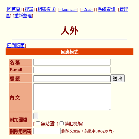
[
回首頁
] [
搜尋
] [
相簿模式
] [
=komica=
] [
=2cat=
] [
系統資訊
] [
管理
區
] [
重新整理
]
人外
[
回到版面
]
回應模式
名 稱
E-mail
標 題
內 文
附加圖檔
[
無貼圖
] [
連貼機能
]
刪除用密碼
(刪除文章用。英數字8字元以內)