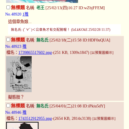
無標題
名稱:
老王
[25/02/13(四)16:27 ID:wZbjFFEM]
No.48920
1推
這個章魚娘...
無名氏: (ﾟ∀ﾟ)＜公章魚才有交配腕喔！ (IzLkKOkE 25/02/28 11:37)
無標題
名稱:
無名氏
[25/02/18(二)15:58 ID:HDF0uQUA]
No.48923
推
檔名：
1739865517602.png
-(251 KB, 1309x1847)
[以預覽圖顯示]
擬態肢？
無標題
名稱:
無名氏
[25/04/01(二)21:08 ID:iPkiu5dY]
No.48946
推
檔名：
1743512912955.png
-(2654 KB, 2814x3138)
[以預覽圖顯示]