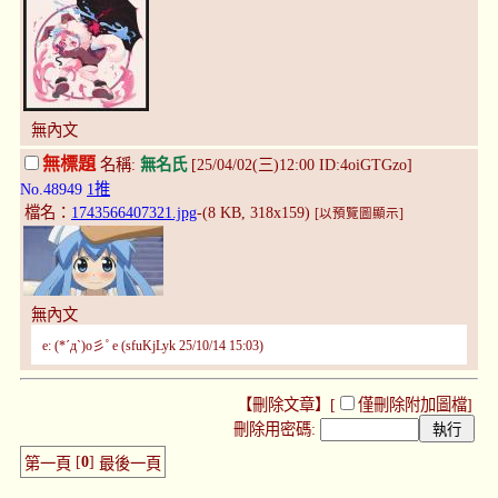
無內文
無標題
名稱:
無名氏
[25/04/02(三)12:00 ID:4oiGTGzo]
No.48949
1推
檔名：
1743566407321.jpg
-(8 KB, 318x159)
[以預覽圖顯示]
無內文
e: (*´д`)o彡ﾟe (sfuKjLyk 25/10/14 15:03)
【刪除文章】[
僅刪除附加圖檔
]
刪除用密碼:
[
0
]
第一頁
最後一頁