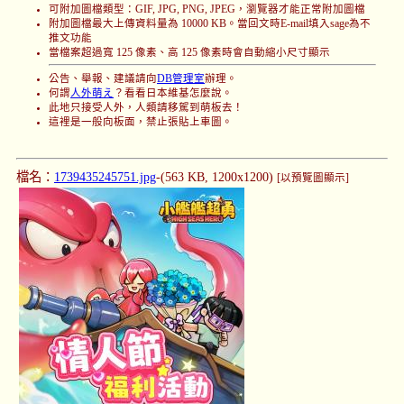
可附加圖檔類型：GIF, JPG, PNG, JPEG，瀏覽器才能正常附加圖檔
附加圖檔最大上傳資料量為 10000 KB。當回文時E-mail填入sage為不
推文功能
當檔案超過寬 125 像素、高 125 像素時會自動縮小尺寸顯示
公告、舉報、建議請向
DB管理室
辦理。
何謂
人外萌え
？看看日本維基怎麼說。
此地只接受人外，人類請移駕到萌板去！
這裡是一般向板面，禁止張貼上車圖。
檔名：
1739435245751.jpg
-(563 KB, 1200x1200)
[以預覽圖顯示]