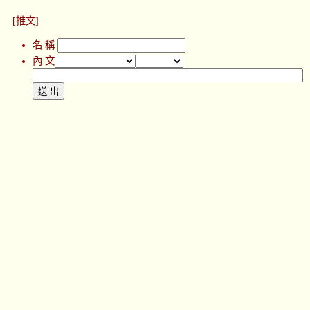
[推文]
名 稱
內 文