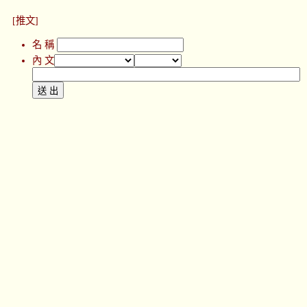
[推文]
名 稱
內 文