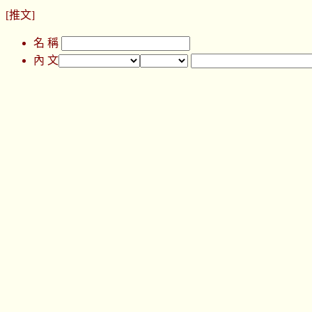
[推文]
名 稱
內 文