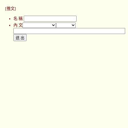
[推文]
名 稱
內 文