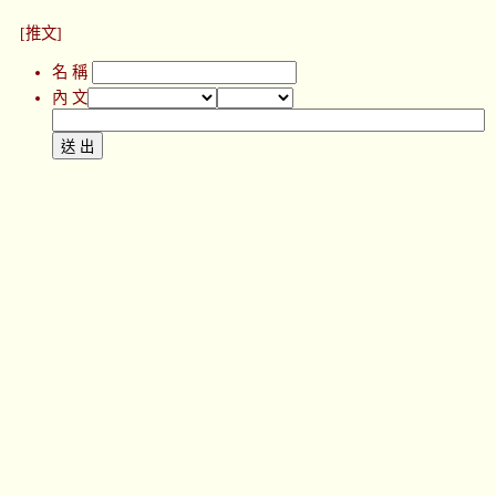
[推文]
名 稱
內 文