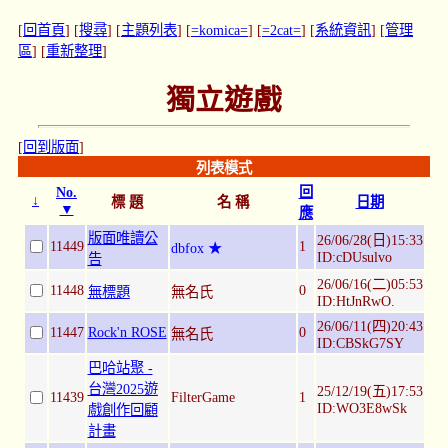
[
回首頁
] [
搜尋
] [
主題列表
] [
=komica=
] [
=2cat=
] [
系統資訊
] [
管理
區
] [
重新整理
]
獨立遊戲
[
回到版面
]
列表模式
No.
回
↓
標 題
名 稱
日期
▼
應
版面唯讀公
26/06/28(日)15:33
11449
1
dbfox ★
ID:cDUsulvo
告
26/06/16(二)05:53
11448
0
無標題
無名氏
ID:HtJnRwO.
26/06/11(四)20:43
11447
Rock'n ROSE
0
無名氏
ID:CBSkG7SY
巴哈站聚 -
台灣2025遊
25/12/19(五)17:53
11439
FilterGame
1
ID:WO3E8wSk
戲創作回顧
計畫