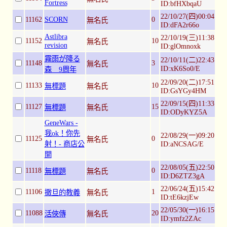
Fortress
ID:bfHXbqaU
22/10/27(四)00:04
11162
SCORN
0
無名氏
ID:dFA2r66o
Astlibra
22/10/19(三)11:38
11152
10
無名氏
revision
ID:glOmnoxk
霧雨が降る
22/10/11(二)22:43
11148
3
無名氏
ID:xK6So0/E
森 9周年
22/09/20(二)17:51
11133
10
無標題
無名氏
ID:GsYGy4HM
22/09/15(四)11:33
11127
15
無標題
無名氏
ID:ODyKYZ5A
GeneWars -
我ok！你先
22/08/29(一)09:20
11125
0
無名氏
射！- 商店公
ID:aNCSAG/E
開
22/08/05(五)22:50
11118
0
無標題
無名氏
ID:D6ZTZ3gA
22/06/24(五)15:42
11106
1
撒旦的教義
無名氏
ID:tE6kzjEw
22/05/30(一)16:15
11088
20
活俠傳
無名氏
ID:ymfz2ZAc