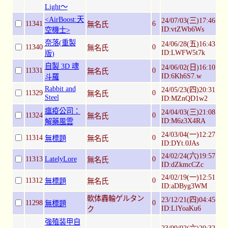
Light～
<AirBoost:天
24/07/03(三)17:46
11341
6
無名氏
ID:vtZWb6Ws
空機士>
奈落(重製
24/06/28(五)16:43
11340
0
無名氏
ID:LWFW5t7k
版)
自製 3D 魂
24/06/02(日)16:10
11331
0
無名氏
ID:6Kh6S7.w
斗羅
Rabbit and
24/05/23(四)20:31
11329
0
無名氏
Steel
ID:MZnQD1w2
瘟疫公司：
24/04/03(三)21:08
11324
0
無名氏
ID:M6z3X4RA
解藥風雲
24/03/04(一)12:27
11314
0
無標題
無名氏
ID:DYt.0JAs
24/02/24(六)19:57
11313
LatelyLore
0
無名氏
ID:dZkmcCZc
24/02/19(一)12:51
11312
0
無標題
無名氏
ID:aDByg3WM
軟体轟輪ゲルタン
23/12/21(四)04:45
11298
0
無標題
ID:LlYoaKu6
ク
強殖装甲自