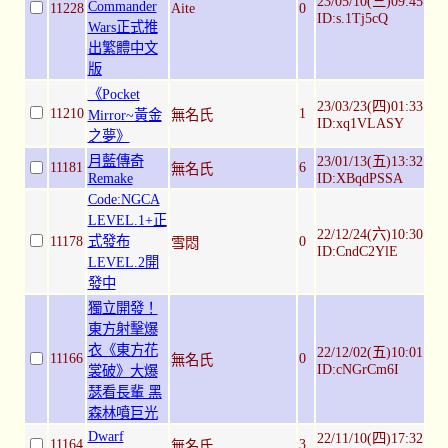
23/05/10(三)09:45
Commander
11228
Aite
0
ID:s.1Tj5cQ
Wars正式推
出繁體中文
版
《Pocket
23/03/23(四)01:33
11210
1
Mirror~黃金
無名氏
ID:xq1VLASY
之夢》
月藍傳奇
23/01/13(五)13:32
11181
6
無名氏
Remake
ID:XBqdPSSA
Code:NGCA
LEVEL.1+正
22/12/24(六)10:30
11178
式發布
0
雪悶
ID:CndC2YlE
LEVEL.2開
發中
獨立開發！
東方射擊爆
衣《東方花
22/12/02(五)10:01
11166
0
無名氏
ID:cNGrCm6I
裳破》大爆
瑟看長輩 黑
森林噴巨光
Dwarf
22/11/10(四)17:32
11164
3
無名氏