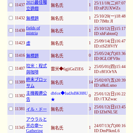
2025最佳獨
25/11/18(二)07:07
11437
1
無名氏
ID:nP2UXWZs
立遊戲
25/10/20(一)18:48
11432
1
無標題
無名氏
ID:7lMtr.JI
fields of
25/10/12(日)15:17
11430
1
無名氏
mistria
ID:xhFabtmQ
25/09/14(日)16:47
11423
1
虛
無名氏
ID:riSZHVfY
25/05/24(六)03:36
11416
0
無標題
無名氏
ID:0GLOFV0o
拉米：程式
25/05/01(四)15:44
11407
2
雷米◆6gjiGeZIE6
ID:c8f1OrYA
與咖啡
終末ブロッ
25/02/07(五)20:39
11389
14
無名氏
ID:u8ktLsmo
サム
主機搬遷公
dbfox◆IudJnBKH8U
25/01/12(日)16:22
11382
0
ID://TXZwac
告
★
25/01/12(日)13:45
11381
3
イル・ドー
無名氏
ID:IZbfNL5E
アウラルと
光の竜～
24/07/13(六)00:16
11345
1
無名氏
Gathering
ID:DmPlkmL6