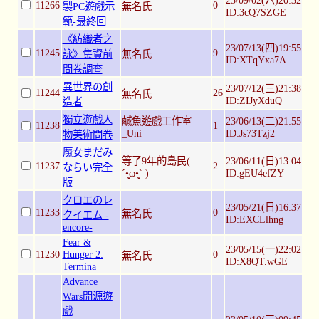
23/09/02(六)20:32
11266
0
製PC遊戲示
無名氏
ID:3cQ7SZGE
範-最終回
《紡織者之
23/07/13(四)19:55
11245
9
詠》集資前
無名氏
ID:XTqYxa7A
問卷調查
異世界の創
23/07/12(三)21:38
11244
26
無名氏
ID:ZIJyXduQ
造者
獨立遊戲人
鹹魚遊戲工作室
23/06/13(二)21:55
11238
1
_Uni
ID:Js73Tzj2
物美術問卷
魔女まだみ
等了9年的島民(
23/06/11(日)13:04
11237
2
ならい完全
´•̥̥̥ω•̥̥̥` )
ID:gEU4efZY
版
クロエのレ
23/05/21(日)16:37
11233
0
無名氏
クイエム -
ID:EXCLlhng
encore-
Fear &
23/05/15(一)22:02
11230
Hunger 2:
0
無名氏
ID:X8QT.wGE
Termina
Advance
Wars開源遊
戲