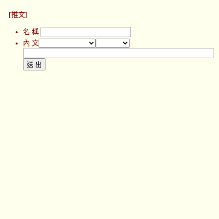
[推文]
名 稱
內 文