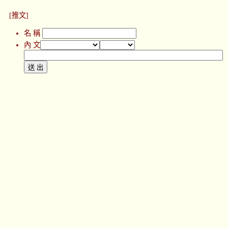
[推文]
名 稱
內 文