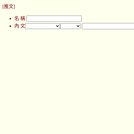
[推文]
名 稱
內 文