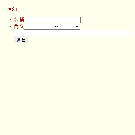
[推文]
名 稱
內 文