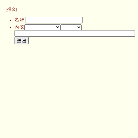
[推文]
名 稱
內 文