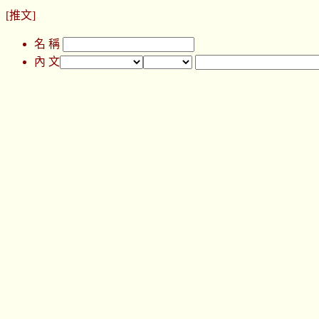
[推文]
名 稱
內 文