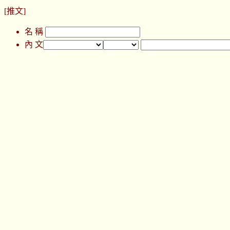
[推文]
名 稱
內 文