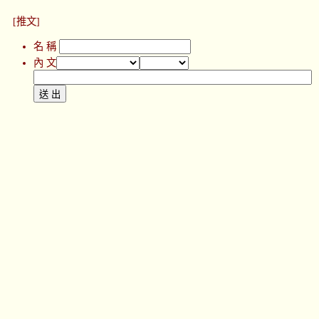
[推文]
名 稱
內 文