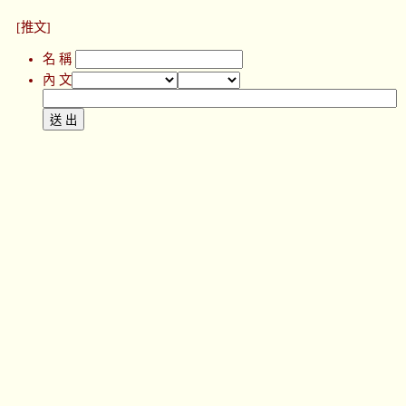
[推文]
名 稱
內 文