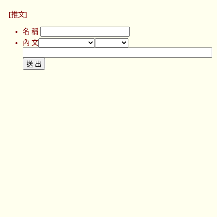
[推文]
名 稱
內 文