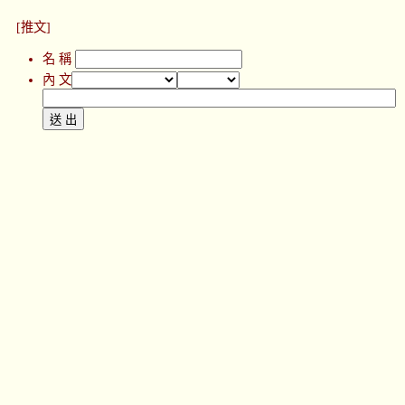
[推文]
名 稱
內 文